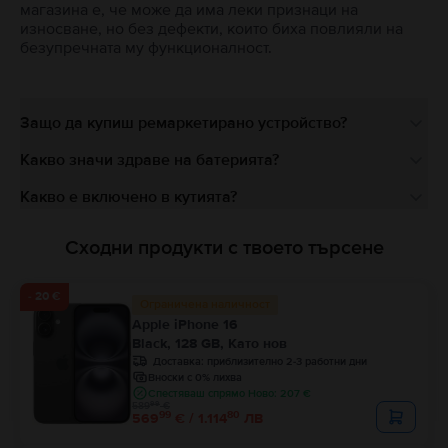
магазина е, че може да има леки признаци на
износване, но без дефекти, които биха повлияли на
безупречната му функционалност.
Защо да купиш ремаркетирано устройство?
Какво значи здраве на батерията?
Какво е включено в кутията?
Сходни продукти с твоето търсене
- 20 €
Ограничена наличност
Apple iPhone 16
Black, 128 GB, Като нов
Доставка:
приблизително 2-3 работни дни
Вноски с 0% лихва
Спестяваш спрямо Ново: 207 €
99
589
€
99
80
569
€ / 1.114
ЛВ