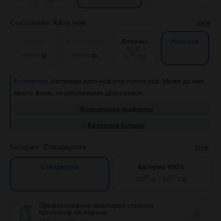
72
ЛВ
Състояние:
Като нов
виж
Добро
Много добро
Отлично
Като нов
-10 € /
56
Известие
Известие
19
ЛВ
Естетично:
Изглежда като нов или почти нов. Може да има
много фини, незабележими драскотини.
Функционира перфектно
Ефективна батерия
Батерия:
Стандартна
виж
Батерия 100%
Стандартна
99
70
28
€ / 56
ЛВ
Професионално монтиран стъклен
протектор на екрана
Enable
99
14