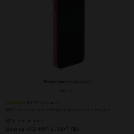
Реални снимки на продукта
4.8
4944
отзива
90%
от клиентите на Flip препоръчват продукта
Сигнал за цена
00
49
Цена на НОВ: 419
€ / 819
ЛВ