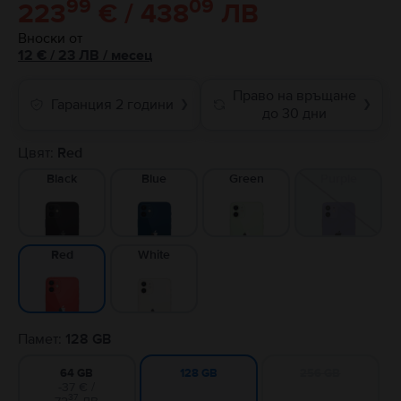
99
09
223
€ / 438
ЛВ
Вноски от
12
€
/ 23 ЛВ
/
месец
Право на връщане
Гаранция 2 години
❯
❯
до 30 дни
Цвят:
Red
Black
Blue
Green
Purple
White
Red
Памет:
128 GB
64 GB
256 GB
128 GB
-37 € /
37