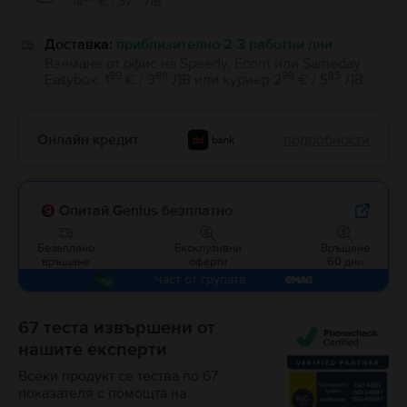
18
€ / 37
ЛВ
Доставка:
приблизително 2-3 работни дни
Вземане от офис на Speedy, Econt или Sameday
99
89
99
85
Easybox
:
1
€ / 3
ЛВ
или
куриер
2
€ / 5
ЛВ
Онлайн кредит
подробности
Опитай Genius безплатно
Безаплано
Ексклузивни
Връщане
връщане
оферти
60 дни
Част от групата
67 теста извършени от
нашите експерти
Всеки продукт се тества по 67
показателя с помощта на