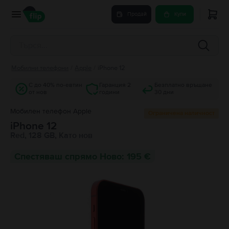
Продай
Купи
Мобилни телефони
/
Apple
/
iPhone 12
С до 40% по-евтин
Гаранция 2
Безплатно връщане
от нов
години
30 дни
Мобилен телефон Apple
Ограничена наличност
iPhone 12
Red, 128 GB, Като нов
Спестяваш спрямо Ново: 195 €