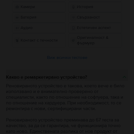
Камери
История
Батерия
Свързаност
Аудио
Естетичен аспект
Оригиналност &
Контакт с течности
фърмуер
Виж всички тестове
Какво е ремаркетирано устройство?
Реновираното устройство е такова, което вече е било
използвано и е внимателно проверено от
специалисти, както по отношение на софтуера, така и
по отношение на хардуера. При необходимост, то се
ремонтира с нови, сертифицирани части.
Реновираното устройство преминава до 67 теста за
качество, за да се гарантира, че функционира точно
като ново. Единствената разлика от нов продукт от