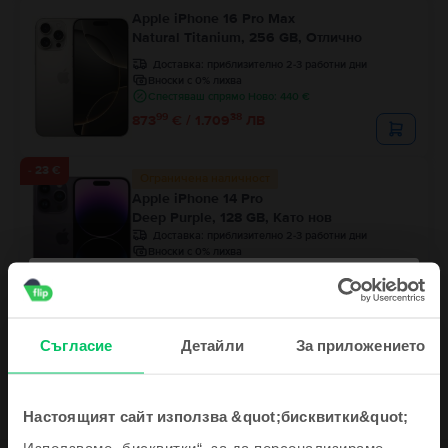
Apple iPhone 16 Pro Max
Natural Titanium, 256 GB, Отлично
Доставка:
приблизително 2-3 работни дни
Вноски с 0% лихва
Спестяваш спрямо Ново: 440 €
99
38
873
€ / 1.709
ЛВ
- 23 €
Ограничена наличност
Apple iPhone 14 Pro
Deep Purple, 128 GB, Като нов
Доставка:
приблизително 2-3 работни дни
Вноски с 0% лихва
Спестяваш спрямо Ново: 365 €
99
Цена с Genius 424
€
99
467
€
99
32
444
€ / 870
ЛВ
Съгласие
Детайли
За приложението
Настоящият сайт използва &quot;бисквитки&quot;
Използваме „бисквитки“, за да персонализираме