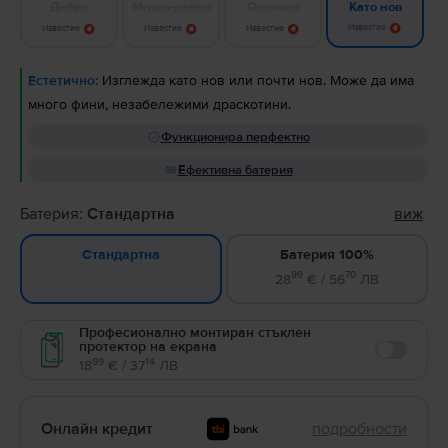
Добро
Много добро
Отлично
Като нов
Известие
Известие
Известие
Известие
Естетично:
Изглежда като нов или почти нов. Може да има
много фини, незабележими драскотини.
Функционира перфектно
Ефективна батерия
Батерия:
Стандартна
виж
Батерия 100%
Стандартна
99
70
28
€ / 56
ЛВ
Професионално монтиран стъклен
протектор на екрана
Enable
99
14
18
€ / 37
ЛВ
Онлайн кредит
подробности