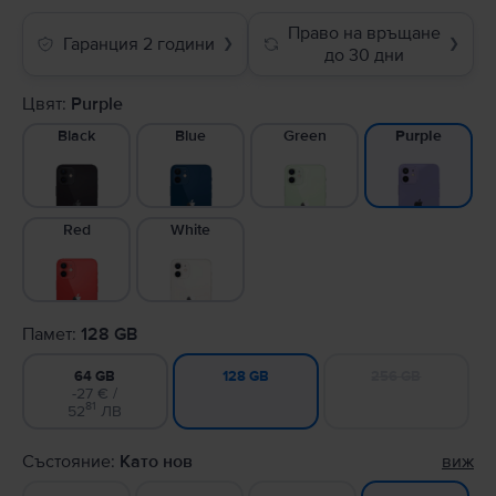
Право на връщане
Гаранция 2 години
❯
❯
до 30 дни
Цвят:
Purple
Black
Blue
Green
Purple
Red
White
Памет:
128 GB
64 GB
256 GB
128 GB
-27 € /
81
52
ЛВ
Състояние:
Като нов
виж