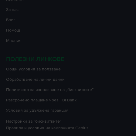
Във
Flip.bg
всички телефони могат да бъдат закупени на вноски
до 48
За нас
месеца
. Виж
тук
как да притежаваш
iPhone 12
на изплащане.
На
Flip.bg
офертите за
iPhone 12
са щедри и динамични, а цените са
Блог
повече от изгодни за твоя бюджет.
Избери този, който отговаря на потребностите ти и го поръчай, докато
Помощ
все още е в наличност, добрите оферти се „изпаряват” веднага щом
кажеш
FLIP
!
Мнения
ПОЛЕЗНИ ЛИНКОВЕ
Oбщи условия за ползване
Oбработване на лични данни
Политиката за използване на „бисквитките”
Разсрочено плащане чрез TBI Bank
Условия за удължена гаранция
Настройки за "бисквитките"
Правила и условия на кампанията
Genius