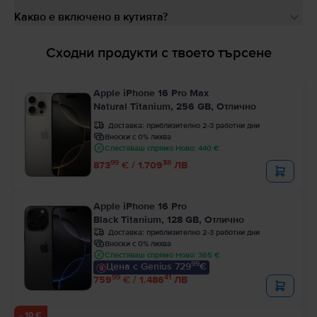
Какво е включено в кутията?
Сходни продукти с твоето търсене
Apple iPhone 16 Pro Max
Natural Titanium, 256 GB, Отлично
Доставка:
приблизително 2-3 работни дни
Вноски с 0% лихва
Спестяваш спрямо Ново: 440 €
99
38
873
€ / 1.709
ЛВ
Apple iPhone 16 Pro
Black Titanium, 128 GB, Отлично
Доставка:
приблизително 2-3 работни дни
Вноски с 0% лихва
Спестяваш спрямо Ново: 365 €
99
Цена с Genius 729
€
99
41
759
€ / 1.486
ЛВ
- 10 €