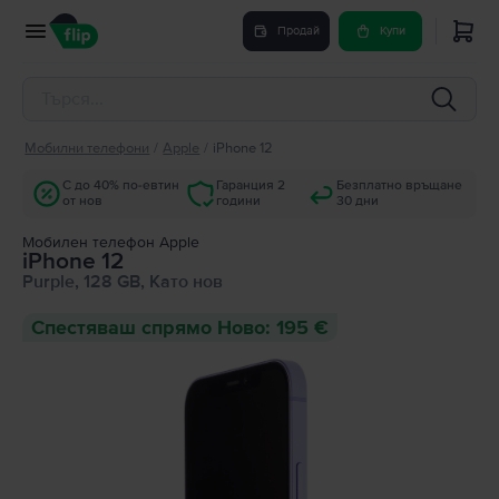
Продай
Купи
Мобилни телефони
/
Apple
/
iPhone 12
С до 40% по-евтин
Гаранция 2
Безплатно връщане
от нов
години
30 дни
Мобилен телефон Apple
iPhone 12
Purple, 128 GB, Като нов
Спестяваш спрямо Ново: 195 €