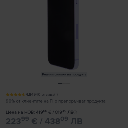
Реални снимки на продукта
4.8
4940
отзива
90%
от клиентите на Flip препоръчват продукта
00
49
Цена на НОВ: 419
€ / 819
ЛВ
99
09
223
€ / 438
ЛВ