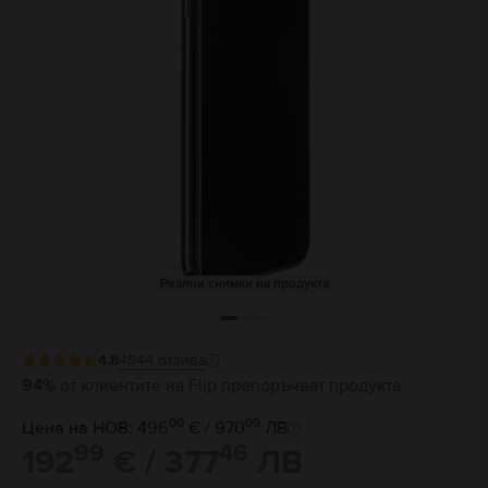
Реални снимки на продукта
4.8
4944
отзива
94%
от клиентите на Flip препоръчват продукта
00
09
Цена на НОВ: 496
€ / 970
ЛВ
99
46
192
€ / 377
ЛВ