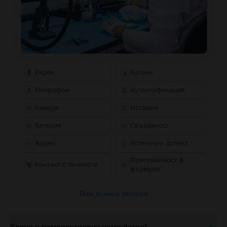
Екран
Бутони
Микрофон
Аутентификация
Камери
История
Батерия
Свързаност
Аудио
Естетичен аспект
Оригиналност &
Контакт с течности
фърмуер
Виж всички тестове
Какво е ремаркетирано устройство?