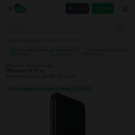
Продай
Купи
Мобилни телефони
/
Apple
/
iPhone 11 Pro
С до 40% по-евтин
Гаранция 2
Безплатно връщане
от нов
години
30 дни
Мобилен телефон Apple
iPhone 11 Pro
Midnight Green, 64 GB, Като нов
Спестяваш спрямо Ново: 303 €