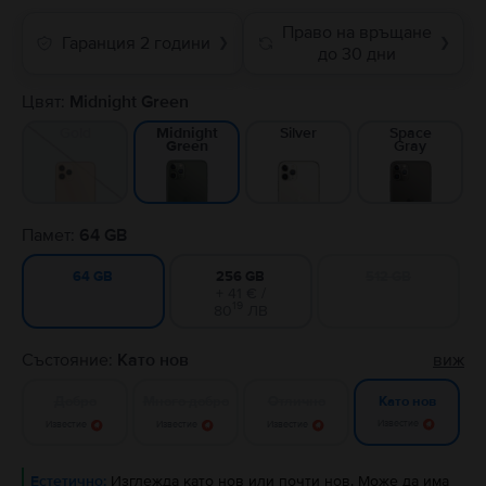
Право на връщане
Гаранция 2 години
❯
❯
до 30 дни
Цвят:
Midnight Green
Gold
Silver
Space
Midnight
Gray
Green
Памет:
64 GB
256 GB
512 GB
64 GB
+ 41 € /
19
80
ЛВ
Състояние:
Като нов
виж
Добро
Много добро
Отлично
Като нов
Известие
Известие
Известие
Известие
Естетично:
Изглежда като нов или почти нов. Може да има