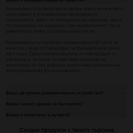
Реновираното устройство е такова, което вече е било
използвано и е внимателно проверено от
специалисти, както по отношение на софтуера, така и
по отношение на хардуера. При необходимост, то се
ремонтира с нови, сертифицирани части.
Реновираното устройство преминава до 67 теста за
качество, за да се гарантира, че функционира точно
като ново. Единствената разлика от нов продукт от
магазина е, че може да има леки признаци на
износване, но без дефекти, които биха повлияли на
безупречната му функционалност.
Защо да купиш ремаркетирано устройство?
Какво значи здраве на батерията?
Какво е включено в кутията?
Сходни продукти с твоето търсене