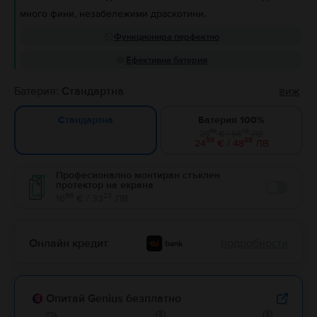
много фини, незабележими драскотини.
Функционира перфектно
Ефективна батерия
Батерия:
Стандартна
виж
Батерия 100%
Стандартна
99
70
28
€ / 56
ЛВ
99
88
24
€ / 48
ЛВ
Професионално монтиран стъклен
протектор на екрана
Enable
99
23
16
€ / 33
ЛВ
Онлайн кредит
подробности
Опитай Genius безплатно