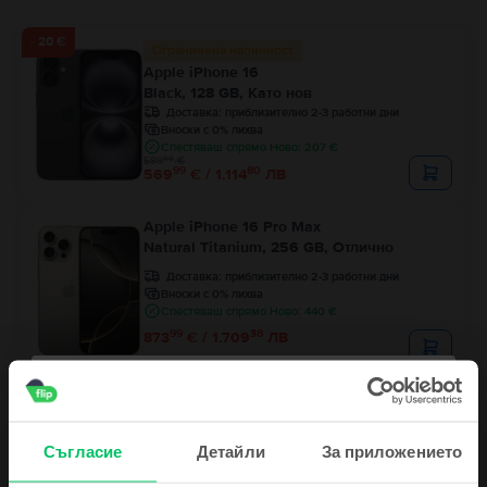
- 20 €
Ограничена наличност
Apple iPhone 16
Black, 128 GB, Като нов
Доставка:
приблизително 2-3 работни дни
Вноски с 0% лихва
Спестяваш спрямо Ново: 207 €
99
589
€
99
80
569
€ / 1.114
ЛВ
Apple iPhone 16 Pro Max
Natural Titanium, 256 GB, Отлично
Доставка:
приблизително 2-3 работни дни
Вноски с 0% лихва
Спестяваш спрямо Ново: 440 €
99
38
873
€ / 1.709
ЛВ
Apple iPhone 16 Pro
Black Titanium, 128 GB, Отлично
Доставка:
приблизително 2-3 работни дни
Съгласие
Детайли
За приложението
Вноски с 0% лихва
Спестяваш спрямо Ново: 365 €