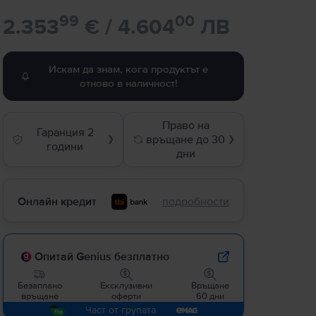
99
00
2.353
€ / 4.604
ЛВ
Искам да знам, кога продуктът е
отново в наличност!
Право на
Гаранция 2
връщане до 30
❯
❯
години
дни
Онлайн кредит
подробности
Опитай Genius безплатно
Безаплано
Ексклузивни
Връщане
връщане
оферти
60 дни
Част от групата