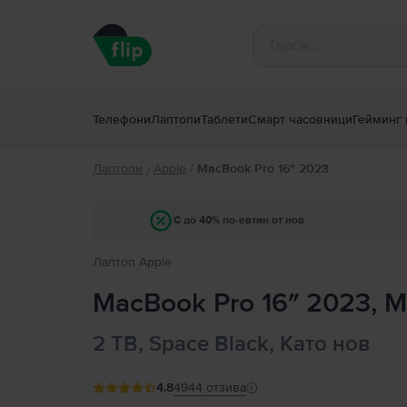
Телефони
Лаптопи
Таблети
Смарт часовници
Гейминг 
Лаптопи
Apple
/
MacBook Pro 16″ 2023
/
С до 40% по-евтин от нов
Лаптоп Apple
MacBook Pro 16″ 2023, M
2 TB, Space Black, Като нов
4.8
4944
отзива