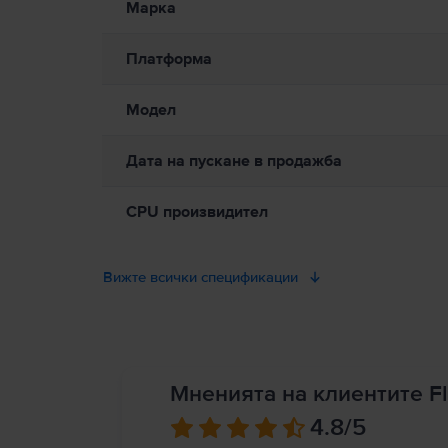
Марка
масла, лосиони, мивки, вани, душ кабини и др. Защитете Ma
причинени от топлина, винаги осигурявайте подходяща вент
може да бъде в продължителен контакт с устройството или 
Платформа
електромагнитни полета. Тези магнити и електромагнитни п
допълнителна информация. Пълни подробности на:
https://
Модел
Дата на пускане в продажба
CPU произвидител
Вижте всички спецификации
Мненията на клиентите Fl
4.8
/5