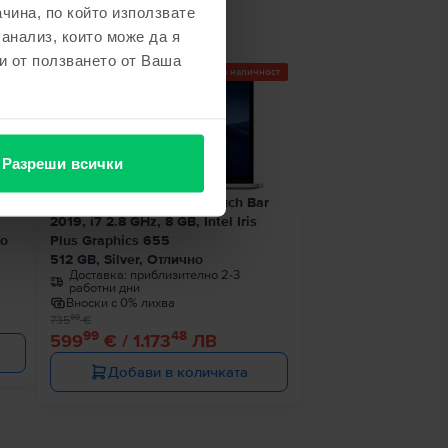
чина, по който използвате
 анализ, които може да я
и от ползването от Ваша
Последен в наличност
- 136 €
Разреши всички
1 8
Apple MacBook Pro 13″ Touch Bar
2019, i7 2.8 GHz, 8 GB, Intel Iris
ро
Plus Graphics 655
512 GB, Silver, Отлично
Доставка:
приблизително 2-3
работни дни
Вноски с 0% лихва
99
735
€
99
48
599
€ / 1.173
ЛВ
Добави в количката