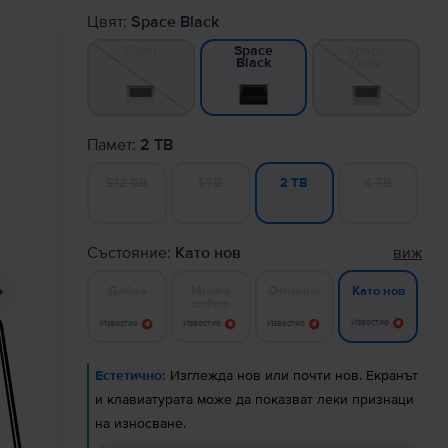
Цвят:
Space Black
Silver
Space
Space
Gray
Black
Памет:
2 TB
512 GB
1 TB
4 TB
2 TB
Състояние:
Като нов
виж
Добро
Много
Отлично
Като нов
добро
Известие
Известие
Известие
Известие
Естетично:
Изглежда нов или почти нов. Екранът
и клавиатурата може да показват леки признаци
на износване.