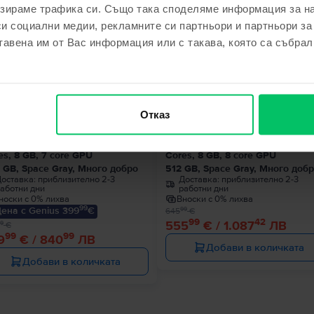
зираме трафика си. Също така споделяме информация за на
си социални медии, рекламните си партньори и партньори за
тавена им от Вас информация или с такава, която са събрал
€
- 90 €
Отказ
le MacBook Air 13″ 2020, M1 8
Apple MacBook Pro 13″ 2020, M
es, 8 GB, 7 core GPU
Cores, 8 GB, 8 core GPU
 GB, Space Gray, Много добро
512 GB, Space Gray, Много доб
оставка:
приблизително 2-3
Доставка:
приблизително 2-3
аботни дни
работни дни
носки с 0% лихва
Вноски с 0% лихва
99
ена с Genius 399
€
99
645
€
99
42
555
€ / 1.087
ЛВ
9
€
99
99
9
€ / 840
ЛВ
Добави в количката
Добави в количката