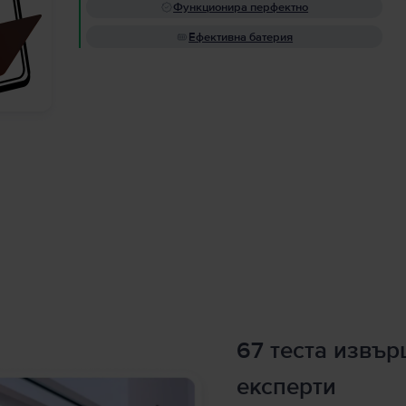
Функционира перфектно
Ефективна батерия
67 теста извъ
експерти