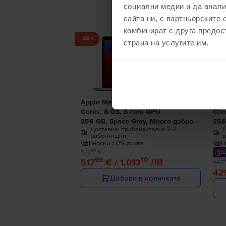
социални медии и да анали
сайта ни, с партньорските 
комбинират с друга предос
- 56 €
- 14 
страна на услугите им.
Apple MacBook Pro 13″ 2020, M1 8
App
Cores, 8 GB, 8 core GPU
Cor
256 GB, Space Gray, Много добро
256
Доставка:
приблизително 2-3
Д
работни дни
р
Вноски с 0% лихва
В
Ц
99
573
€
99
10
517
€ / 1.013
ЛВ
9
443
42
Добави в количката