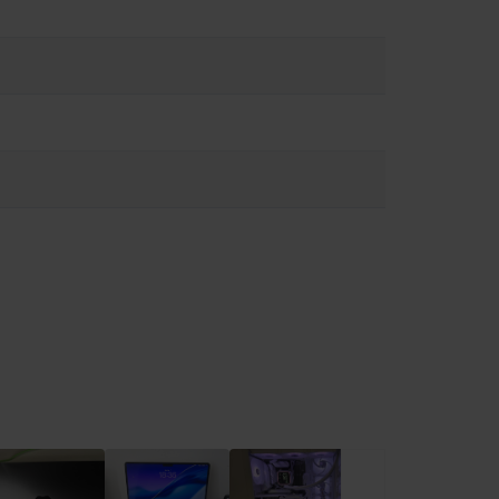
 да намалите възможността от прегряване или наранявания,
лно. По възможност избягвайте ситуации, в които кожата Ви
жа магнити, компоненти и антени, които излъчват
 лекар и производителя на медицинското устройство за