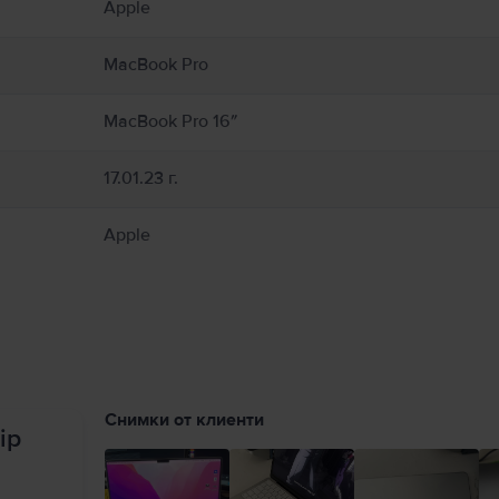
Apple
cBook от влага, влажност или атмосферни условия като дъжд, сняг и мъгла. За
илация около MacBook и неговия захранващ адаптер и работете с тях внимате
неговия захранващ адаптер по време на работа или зареждане. MacBook съдър
MacBook Pro
олета могат да попречат на медицински устройства. Консултирайте се с Вашия
support.apple.com/en-ca/guide/macbook-air/apd9b8f7aa11/mac
MacBook Pro 16″
17.01.23 г.
Apple
Снимки от клиенти
ip