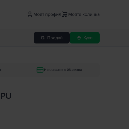
Моят профил
Моята количка
Продай
Купи
и
Изплащане с 0% лихва
GPU