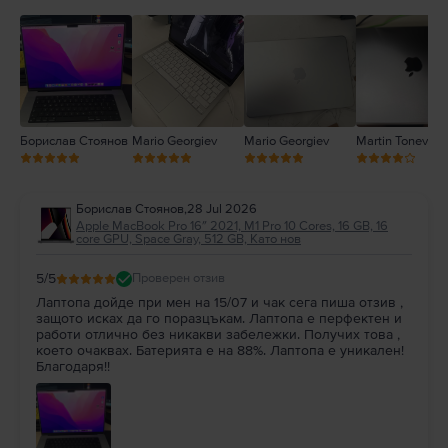
3
2
1
Борислав Стоянов
Mario Georgiev
Mario Georgiev
Martin Tonev
Борислав Стоянов
,
28 Jul 2026
Apple MacBook Pro 16″ 2021, M1 Pro 10 Cores, 16 GB, 16
core GPU, Space Gray, 512 GB, Като нов
5
/5
Проверен отзив
Лаптопа дойде при мен на 15/07 и чак сега пиша отзив ,
защото исках да го поразцъкам. Лаптопа е перфектен и
работи отлично без никакви забележки. Получих това ,
което очаквах. Батерията е на 88%. Лаптопа е уникален!
Благодаря!!