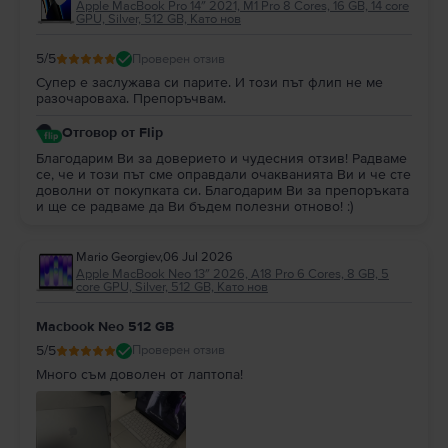
Apple MacBook Pro 14″ 2021, M1 Pro 8 Cores, 16 GB, 14 core
GPU, Silver, 512 GB, Като нов
5
/5
Проверен отзив
Супер е заслужава си парите. И този път флип не ме
разочароваха. Препоръчвам.
Отговор от Flip
Благодарим Ви за доверието и чудесния отзив! Радваме
се, че и този път сме оправдали очакванията Ви и че сте
доволни от покупката си. Благодарим Ви за препоръката
и ще се радваме да Ви бъдем полезни отново! :)
Mario Georgiev
,
06 Jul 2026
Apple MacBook Neo 13″ 2026, A18 Pro 6 Cores, 8 GB, 5
core GPU, Silver, 512 GB, Като нов
Macbook Neo 512 GB
5
/5
Проверен отзив
Много съм доволен от лаптопа!