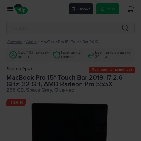
Продай
Купи
Лаптопи
/
Apple
/
MacBook Pro 15″ Touch Bar 2019
С до 40% по-евтин
Гаранция 2
Безплатно връщане
от нов
години
30 дни
Лаптоп Apple
Последен в наличност
MacBook Pro 15″ Touch Bar 2019, i7 2.6
GHz, 32 GB, AMD Radeon Pro 555X
256 GB, Space Gray, Отлично
-
138 €