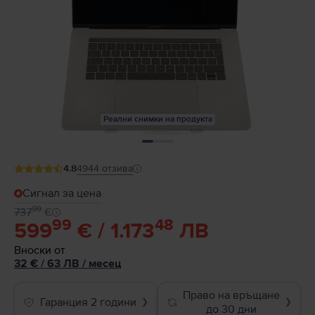
Реални снимки на продукта
4.8
4944
отзива
Сигнал за цена
99
737
€
99
48
599
€ / 1.173
ЛВ
Вноски от
32
€
/ 63 ЛВ
/
месец
Право на връщане
Гаранция 2 години
❯
❯
до 30 дни