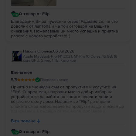
Отговор от Flip
Благодарим Ви за чудесния отзив! Радваме се, че сте
доволни от лаптопа и че той отговаря на Вашите
очаквания. Пожелаваме Ви много успешна и приятна
работа с новото устройство! :)
Никола Стоянов
,
06 Jul 2026
Apple MacBook Pro 14″ 2021, M1 Pro 10 Cores, 16 GB, 16
core GPU, Silver, 1 TB, Като нов
Впечатлен
5
/5
Проверен отзив
Приятно изненадан съм от продуктите и услугите на
"Flip". Според мен, направих много добър избор на
устройство за да работя по своите проекти дори и
когато не съм у дома. Надявам се "Flip" да оправят
опцията си за известяване на продукти защото искам да
пазарувам и в бъдеще от тях, моля, добавете и
портфейл в профила на потребителя за да си трупат
Виж повече
парички за пазаруване.
Отговор от Flip