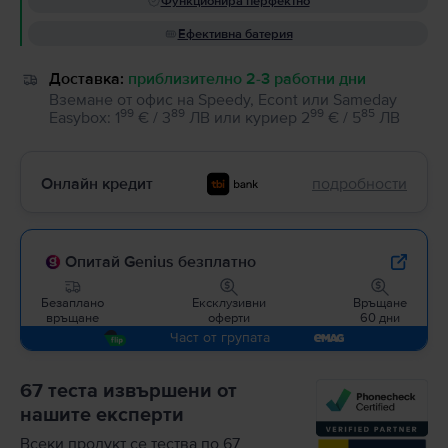
Функционира перфектно
Ефективна батерия
Доставка:
приблизително 2-3 работни дни
Вземане от офис на Speedy, Econt или Sameday
99
89
99
85
Easybox
:
1
€ / 3
ЛВ
или
куриер
2
€ / 5
ЛВ
Онлайн кредит
подробности
Опитай Genius безплатно
Безаплано
Ексклузивни
Връщане
връщане
оферти
60 дни
Част от групата
67 теста извършени от
нашите експерти
Всеки продукт се тества по 67