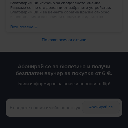
Благодарим Ви искрено за споделеното мнение!
Радваме се, че сте доволни от избраното устройство.
Благодарим Ви и за ценната обратна връзка относно
известяванията за налични продукти и идеята за
портфейл в потребителския профил. Постоянно работим
върху подобряването на платформата и Вашите
Виж повече
предложения са важна част от развитието на Flip. Ще се
радваме да продължим да бъдем Ваш избор и занапред.
Благодарим Ви за доверието!
Покажи всички отзиви
Абонирай се за бюлетина и получи
безплатен ваучер за покупка от 6 €.
Бъди информиран за всички новости от flip!
Абонирай се