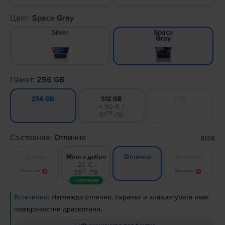
Цвят:
Space Gray
Silver
Space
Gray
Памет:
256 GB
512 GB
1 TB
256 GB
+ 50 € /
79
97
ЛВ
Състояние:
Отлично
виж
Добро
Много добро
Като нов
Отлично
-20 € /
12
Известие
39
ЛВ
Известие
Популярен
Естетично:
Изглежда отлично. Екранът и клавиатурата имат
повърхностни драскотини.