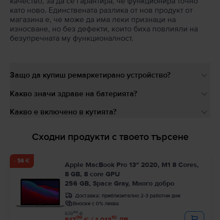
качество, за да се гарантира, че функционира точно
като ново. Единствената разлика от нов продукт от
магазина е, че може да има леки признаци на
износване, но без дефекти, които биха повлияли на
безупречната му функционалност.
Защо да купиш ремаркетирано устройство?
Какво значи здраве на батерията?
Какво е включено в кутията?
Сходни продукти с твоето търсене
- 56 €
Apple MacBook Pro 13″ 2020, M1 8 Cores,
8 GB, 8 core GPU
256 GB, Space Gray, Много добро
Доставка:
приблизително 2-3 работни дни
Вноски с 0% лихва
99
573
€
99
10
517
€ / 1.013
ЛВ