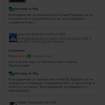
Отговор от Flip
Благодарим Ви за положителния отзив! Радваме се, че
сте доволни от устройството и че то е оправдало
очакванията Ви. :)
Lyubomira Kozhuharova
,
18 Jul 2026
Apple MacBook Neo 13″ 2026, A18 Pro 6 Cores, 8 GB, 5
core GPU, Indigo, 512 GB, Като нов
Страхотен
5
/5
Проверен отзив
Като нов все едно от магазина съм го взела.
Препоръчвам
Отговор от Flip
Благодарим Ви за прекрасния отзив! 😊 Радваме се, че
телефонът е оправдал очакванията Ви и е пристигнал в
отлично състояние. Благодарим Ви за доверието и
препоръката!
Кубрат Лазаров
,
09 Jul 2026