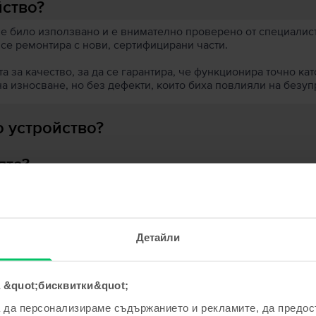
йство?
 е било използвано и е внимателно проверено от специалисти
 се ремонтира с нови, сертифицирани части.
 за качество, за да се гарантира, че функционира точно кат
на износване, но без дефекти, които биха повлияли на безу
 устройство?
ята?
Детайли
ходни продукти с твоето търсе
 &quot;бисквитки&quot;
а да персонализираме съдържанието и рекламите, да предо