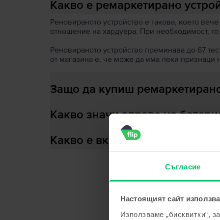
Какво е ремаркетирано устро
Реновираното устройство е такова, което вече
отношение на хардуера. При необходимост, то
Реновираното устройство преминава до 67 теста
от магазина е, че може да има леки признаци 
Защо да купиш ремаркетирано
Какво значи здраве на батери
Какво е включено в кутията?
Съгласие
С
Настоящият сайт използва
Използваме „бисквитки“, з