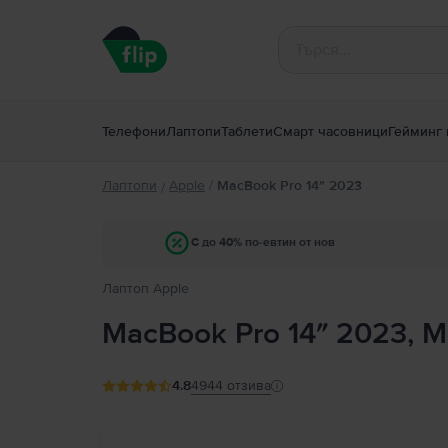
Телефони
Лаптопи
Таблети
Смарт часовници
Гейминг 
Лаптопи
Apple
/
MacBook Pro 14″ 2023
/
С до 40% по-евтин от нов
Лаптоп Apple
MacBook Pro 14″ 2023, M3
4.8
4944
отзива