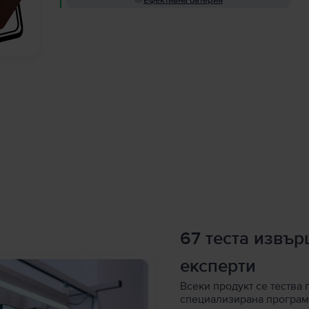
Ефективна батерия
67 теста извъ
експерти
Всеки продукт се тества 
специализирана програм