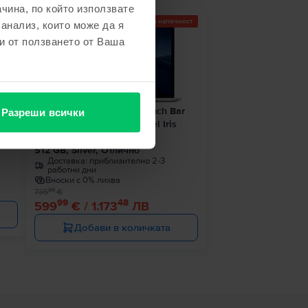
чина, по който използвате
Последен в наличност
 анализ, които може да я
- 136 €
и от ползването от Ваша
1 8
Apple MacBook Pro 13″ Touch Bar
Разреши всички
2019, i7 2.8 GHz, 8 GB, Intel Iris
ро
Plus Graphics 655
512 GB, Silver, Отлично
Доставка:
приблизително 2-3
работни дни
Вноски с 0% лихва
99
735
€
99
48
599
€ / 1.173
ЛВ
Добави в количката