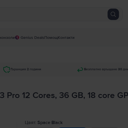
конзоли
Genius Deals
Помощ
Контакти
Гаранция 2 години
Безплатно връщане 30 дн
 Pro 12 Cores, 36 GB, 18 core G
Цвят:
Space Black