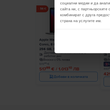
социални медии и да анали
сайта ни, с партньорските 
- 56 €
- 14 
комбинират с друга предос
страна на услугите им.
Apple MacBook Pro 13″ 2020, M1 8
App
Cores, 8 GB, 8 core GPU
Cor
256 GB, Space Gray, Много добро
256
Доставка:
приблизително 2-3
Д
работни дни
р
Вноски с 0% лихва
В
Ц
99
573
€
99
10
517
€ / 1.013
ЛВ
9
443
42
Добави в количката