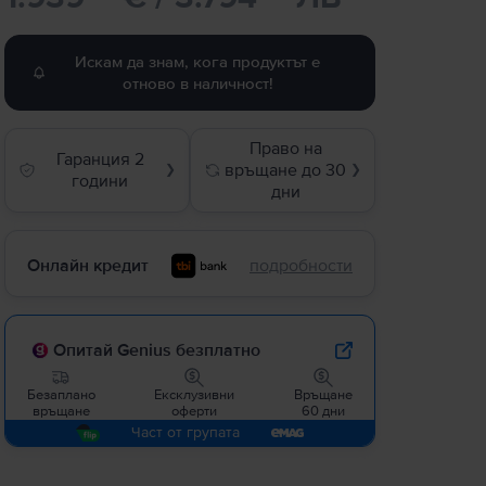
Искам да знам, кога продуктът е
отново в наличност!
Право на
Гаранция 2
връщане до 30
❯
❯
години
дни
Онлайн кредит
подробности
Опитай Genius безплатно
Безаплано
Ексклузивни
Връщане
връщане
оферти
60 дни
Част от групата