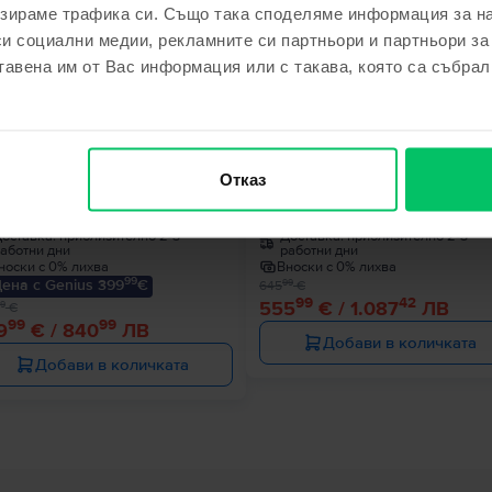
зираме трафика си. Също така споделяме информация за на
си социални медии, рекламните си партньори и партньори за
€
- 90 €
тавена им от Вас информация или с такава, която са събрал
le MacBook Air 13″ 2020, M1 8
Apple MacBook Pro 13″ 2020, M
Отказ
es, 8 GB, 7 core GPU
Cores, 8 GB, 8 core GPU
 GB, Space Gray, Много добро
512 GB, Space Gray, Много доб
оставка:
приблизително 2-3
Доставка:
приблизително 2-3
аботни дни
работни дни
носки с 0% лихва
Вноски с 0% лихва
99
ена с Genius 399
€
99
645
€
99
42
555
€ / 1.087
ЛВ
9
€
99
99
9
€ / 840
ЛВ
Добави в количката
Добави в количката