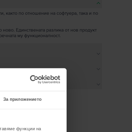
, както по отношение на софтуера, така и по
о ново. Единствената разлика от нов продукт
пречната му функционалност.
За приложението
не
ставяме функции на