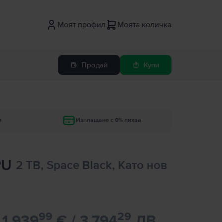
Моят профил
Моята количка
Продай
Купи
и
Изплащане с 0% лихва
PU
2 TB, Space Black, Като нов
99
29
1.939
€ / 3.794
ЛВ