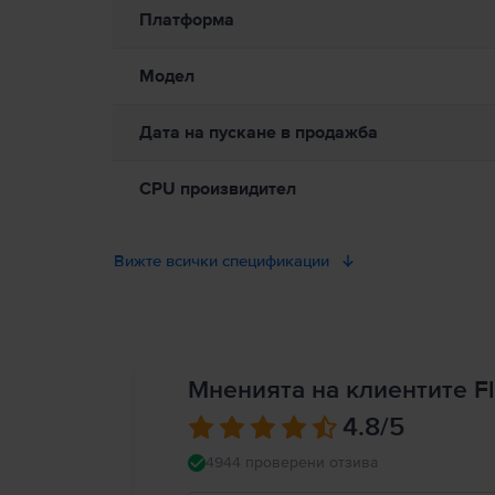
предимства като нов продукт: 2 години гаран
може да бъде в продължителен контакт с устройството или 
Платформа
електромагнитни полета. Тези магнити и електромагнитни п
допълнителна информация. Пълни подробности на:
https://
Модел
Дата на пускане в продажба
CPU произвидител
Вижте всички спецификации
Мненията на клиентите Fl
4.8
/5
4944 проверени отзива