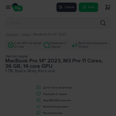
Продай
Купи
Лаптопи
/
Apple
/
MacBook Pro 14″ 2023
С до 40% по-евтин
Гаранция 2
Безплатно връщане
от нов
години
30 дни
Лаптоп Apple
MacBook Pro 14″ 2023, M3 Pro 11 Cores,
36 GB, 14 core GPU
1 TB, Space Gray, Като нов