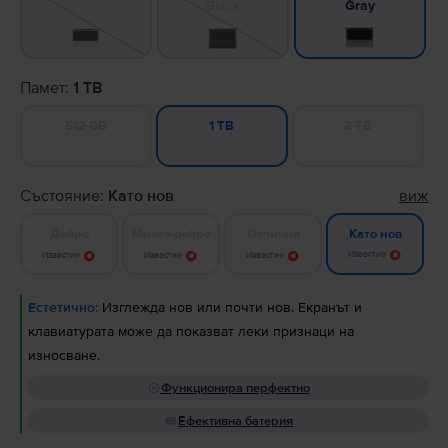
Black
Gray
Памет:
1 TB
512 GB
2 TB
1 TB
Състояние:
Като нов
виж
Добро
Много добро
Отлично
Като нов
Известие
Известие
Известие
Известие
Естетично:
Изглежда нов или почти нов. Екранът и
клавиатурата може да показват леки признаци на
износване.
Функционира перфектно
Ефективна батерия