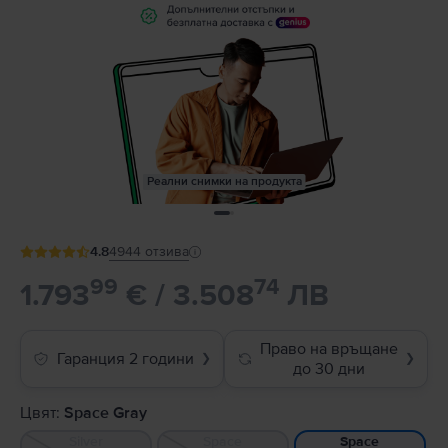
Реални снимки на продукта
4.8
4944
отзива
99
74
1.793
€ / 3.508
ЛВ
Право на връщане
Гаранция 2 години
❯
❯
до 30 дни
Цвят:
Space Gray
Silver
Space
Space