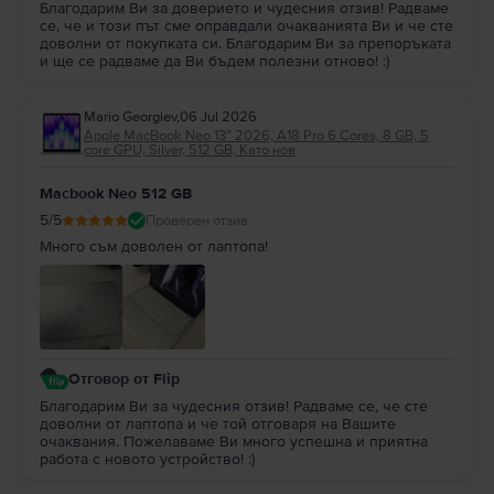
Благодарим Ви за доверието и чудесния отзив! Радваме
се, че и този път сме оправдали очакванията Ви и че сте
доволни от покупката си. Благодарим Ви за препоръката
и ще се радваме да Ви бъдем полезни отново! :)
Mario Georgiev
,
06 Jul 2026
Apple MacBook Neo 13″ 2026, A18 Pro 6 Cores, 8 GB, 5
core GPU, Silver, 512 GB, Като нов
Macbook Neo 512 GB
5
/5
Проверен отзив
Много съм доволен от лаптопа!
Отговор от Flip
Благодарим Ви за чудесния отзив! Радваме се, че сте
доволни от лаптопа и че той отговаря на Вашите
очаквания. Пожелаваме Ви много успешна и приятна
работа с новото устройство! :)