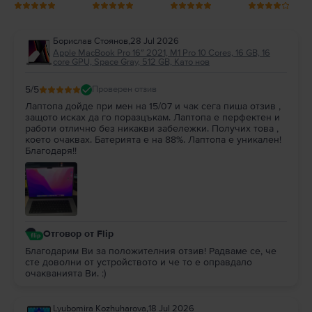
Борислав Стоянов
,
28 Jul 2026
Apple MacBook Pro 16″ 2021, M1 Pro 10 Cores, 16 GB, 16
core GPU, Space Gray, 512 GB, Като нов
5
/5
Проверен отзив
Лаптопа дойде при мен на 15/07 и чак сега пиша отзив ,
защото исках да го поразцъкам. Лаптопа е перфектен и
работи отлично без никакви забележки. Получих това ,
което очаквах. Батерията е на 88%. Лаптопа е уникален!
Благодаря!!
Отговор от Flip
Благодарим Ви за положителния отзив! Радваме се, че
сте доволни от устройството и че то е оправдало
очакванията Ви. :)
Lyubomira Kozhuharova
,
18 Jul 2026