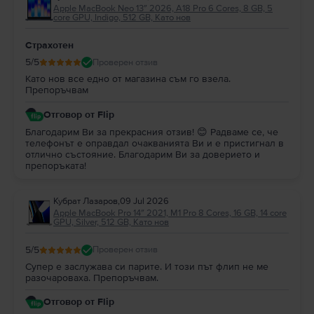
Apple MacBook Neo 13″ 2026, A18 Pro 6 Cores, 8 GB, 5
core GPU, Indigo, 512 GB, Като нов
Страхотен
5
/5
Проверен отзив
Като нов все едно от магазина съм го взела.
Препоръчвам
Отговор от Flip
Благодарим Ви за прекрасния отзив! 😊 Радваме се, че
телефонът е оправдал очакванията Ви и е пристигнал в
отлично състояние. Благодарим Ви за доверието и
препоръката!
Кубрат Лазаров
,
09 Jul 2026
Apple MacBook Pro 14″ 2021, M1 Pro 8 Cores, 16 GB, 14 core
GPU, Silver, 512 GB, Като нов
5
/5
Проверен отзив
Супер е заслужава си парите. И този път флип не ме
разочароваха. Препоръчвам.
Отговор от Flip