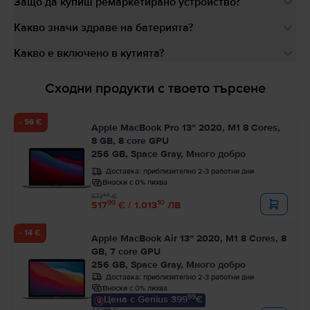
Защо да купиш ремаркетирано устройство?
Какво значи здраве на батерията?
Какво е включено в кутията?
Сходни продукти с твоето търсене
- 56 €
Apple MacBook Pro 13″ 2020, M1 8 Cores,
8 GB, 8 core GPU
256 GB, Space Gray, Много добро
Доставка:
приблизително 2-3 работни дни
Вноски с 0% лихва
99
573
€
99
10
517
€ / 1.013
ЛВ
- 14 €
Apple MacBook Air 13″ 2020, M1 8 Cores, 8
GB, 7 core GPU
256 GB, Space Gray, Много добро
Доставка:
приблизително 2-3 работни дни
Вноски с 0% лихва
99
Цена с Genius 399
€
99