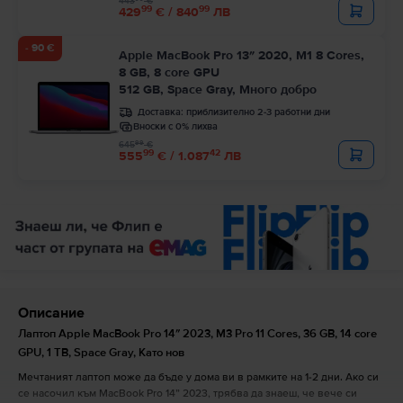
443
€
99
99
429
€ / 840
ЛВ
- 90 €
Apple MacBook Pro 13″ 2020, M1 8 Cores,
8 GB, 8 core GPU
512 GB, Space Gray, Много добро
Доставка:
приблизително 2-3 работни дни
Вноски с 0% лихва
99
645
€
99
42
555
€ / 1.087
ЛВ
Описание
Лаптоп Apple MacBook Pro 14″ 2023, M3 Pro 11 Cores, 36 GB, 14 core
GPU, 1 TB, Space Gray, Като нов
Мечтаният лаптоп може да бъде у дома ви в рамките на 1-2 дни. Ако си
се насочил към MacBook Pro 14” 2023, трябва да знаеш, че вече си