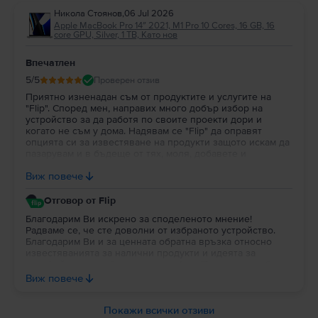
Никола Стоянов
,
06 Jul 2026
Apple MacBook Pro 14″ 2021, M1 Pro 10 Cores, 16 GB, 16
core GPU, Silver, 1 TB, Като нов
Впечатлен
5
/5
Проверен отзив
Приятно изненадан съм от продуктите и услугите на
"Flip". Според мен, направих много добър избор на
устройство за да работя по своите проекти дори и
когато не съм у дома. Надявам се "Flip" да оправят
опцията си за известяване на продукти защото искам да
пазарувам и в бъдеще от тях, моля, добавете и
портфейл в профила на потребителя за да си трупат
Виж повече
парички за пазаруване.
Отговор от Flip
Благодарим Ви искрено за споделеното мнение!
Радваме се, че сте доволни от избраното устройство.
Благодарим Ви и за ценната обратна връзка относно
известяванията за налични продукти и идеята за
портфейл в потребителския профил. Постоянно работим
върху подобряването на платформата и Вашите
Виж повече
предложения са важна част от развитието на Flip. Ще се
радваме да продължим да бъдем Ваш избор и занапред.
Благодарим Ви за доверието!
Покажи всички отзиви