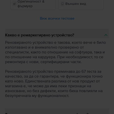
Оригиналност &
Външен вид
фърмуер
Виж всички тестове
Какво е ремаркетирано устройство?
Реновираното устройство е такова, което вече е било
използвано и е внимателно проверено от
специалисти, както по отношение на софтуера, така и
по отношение на хардуера. При необходимост, то се
ремонтира с нови, сертифицирани части.
Реновираното устройство преминава до 67 теста за
качество, за да се гарантира, че функционира точно
като ново. Единствената разлика от нов продукт от
магазина е, че може да има леки признаци на
износване, но без дефекти, които биха повлияли на
безупречната му функционалност.