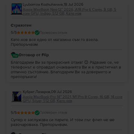
Lyubomira Kozhuharova
,
18 Jul 2026
Apple MacBook Neo 13″ 2026, A18 Pro 6 Cores, 8 GB, 5
core GPU, Indigo, 512 GB, Като нов
Страхотен
5
/5
Проверен отзив
Като нов все едно от магазина съм го взела.
Препоръчвам
Отговор от Flip
Благодарим Ви за прекрасния отзив! 😊 Радваме се, че
телефонът е оправдал очакванията Ви и е пристигнал в
отлично състояние. Благодарим Ви за доверието и
препоръката!
Кубрат Лазаров
,
09 Jul 2026
Apple MacBook Pro 14″ 2021, M1 Pro 8 Cores, 16 GB, 14 core
GPU, Silver, 512 GB, Като нов
5
/5
Проверен отзив
Супер е заслужава си парите. И този път флип не ме
разочароваха. Препоръчвам.