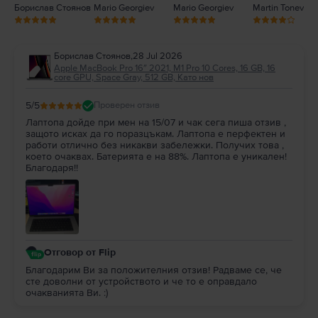
Борислав Стоянов
Mario Georgiev
Mario Georgiev
Martin Tonev
Борислав Стоянов
,
28 Jul 2026
Apple MacBook Pro 16″ 2021, M1 Pro 10 Cores, 16 GB, 16
core GPU, Space Gray, 512 GB, Като нов
5
/5
Проверен отзив
Лаптопа дойде при мен на 15/07 и чак сега пиша отзив ,
защото исках да го поразцъкам. Лаптопа е перфектен и
работи отлично без никакви забележки. Получих това ,
което очаквах. Батерията е на 88%. Лаптопа е уникален!
Благодаря!!
Отговор от Flip
Благодарим Ви за положителния отзив! Радваме се, че
сте доволни от устройството и че то е оправдало
очакванията Ви. :)