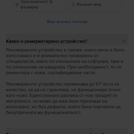
Оригиналност &
Външен вид
фърмуер
Виж всички тестове
Какво е ремаркетирано устройство?
Реновираното устройство е такова, което вече е било
използвано и е внимателно проверено от
специалисти, както по отношение на софтуера, така и
по отношение на хардуера. При необходимост, то се
ремонтира с нови, сертифицирани части.
Реновираното устройство преминава до 67 теста за
качество, за да се гарантира, че функционира точно
като ново. Единствената разлика от нов продукт от
магазина е, че може да има леки признаци на
износване, но без дефекти, които биха повлияли на
безупречната му функционалност.