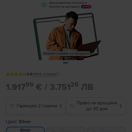
Реални снимки на продукта
4.8
4944
отзива
99
26
1.917
€ / 3.751
ЛВ
Право на връщане
Гаранция 2 години
❯
❯
до 30 дни
Цвят:
Silver
Space
Space
Silver