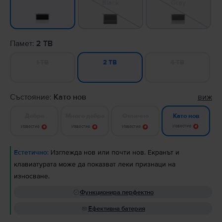
Black
Gray
Памет:
2 TB
1 TB
4 TB
2 TB
Състояние:
Като нов
виж
Добро
Много добро
Отлично
Като нов
Известие
Известие
Известие
Известие
Естетично:
Изглежда нов или почти нов. Екранът и
клавиатурата може да показват леки признаци на
износване.
Функционира перфектно
Ефективна батерия