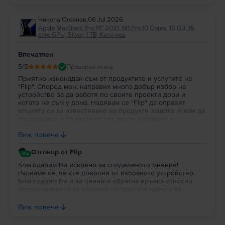
Никола Стоянов
,
06 Jul 2026
Apple MacBook Pro 14″ 2021, M1 Pro 10 Cores, 16 GB, 16
core GPU, Silver, 1 TB, Като нов
Впечатлен
5
/5
Проверен отзив
Приятно изненадан съм от продуктите и услугите на
"Flip". Според мен, направих много добър избор на
устройство за да работя по своите проекти дори и
когато не съм у дома. Надявам се "Flip" да оправят
опцията си за известяване на продукти защото искам да
пазарувам и в бъдеще от тях, моля, добавете и
портфейл в профила на потребителя за да си трупат
Виж повече
парички за пазаруване.
Отговор от Flip
Благодарим Ви искрено за споделеното мнение!
Радваме се, че сте доволни от избраното устройство.
Благодарим Ви и за ценната обратна връзка относно
известяванията за налични продукти и идеята за
портфейл в потребителския профил. Постоянно работим
върху подобряването на платформата и Вашите
Виж повече
предложения са важна част от развитието на Flip. Ще се
радваме да продължим да бъдем Ваш избор и занапред.