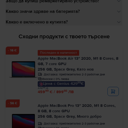
Защо да купиш ремаркетирано устройство?
Какво значи здраве на батерията?
Какво е включено в кутията?
Сходни продукти с твоето търсене
- 16 €
Последен в наличност
Apple MacBook Air 13″ 2020, M1 8 Cores, 8
GB, 7 core GPU
256 GB, Space Gray, Като нов
Доставка:
приблизително 2-3 работни дни
Вноски с 0% лихва
99
Цена с Genius 429
€
99
475
€
99
66
459
€ / 899
ЛВ
- 56 €
Apple MacBook Pro 13″ 2020, M1 8 Cores,
8 GB, 8 core GPU
256 GB, Space Gray, Много добро
Доставка:
приблизително 2-3 работни дни