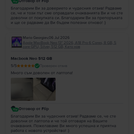
Отговор от Flip
Благодарим Ви за доверието и чудесния отзив! Радваме
се, че и този път сме оправдали очакванията Ви и че сте
доволни от покупката си. Благодарим Ви за препоръката
и ще се радваме да Ви бъдем полезни отново! :)
Mario Georgiev
,
06 Jul 2026
Apple MacBook Neo 13″ 2026, A18 Pro 6 Cores, 8 GB, 5
core GPU, Silver, 512 GB, Като нов
Macbook Neo 512 GB
5
/5
Проверен отзив
Много съм доволен от лаптопа!
Отговор от Flip
Благодарим Ви за чудесния отзив! Радваме се, че сте
доволни от лаптопа и че той отговаря на Вашите
очаквания. Пожелаваме Ви много успешна и приятна
работа с новото устройство! :)