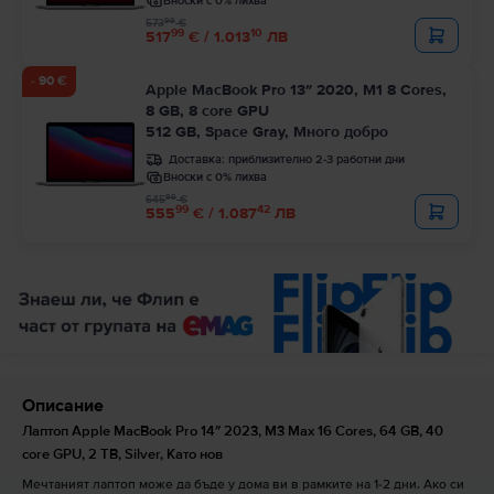
Вноски с 0% лихва
99
573
€
99
10
517
€ / 1.013
ЛВ
- 90 €
Apple MacBook Pro 13″ 2020, M1 8 Cores,
8 GB, 8 core GPU
512 GB, Space Gray, Много добро
Доставка:
приблизително 2-3 работни дни
Вноски с 0% лихва
99
645
€
99
42
555
€ / 1.087
ЛВ
Описание
Лаптоп Apple MacBook Pro 14″ 2023, M3 Max 16 Cores, 64 GB, 40
core GPU, 2 TB, Silver, Като нов
Мечтаният лаптоп може да бъде у дома ви в рамките на 1-2 дни. Ако си