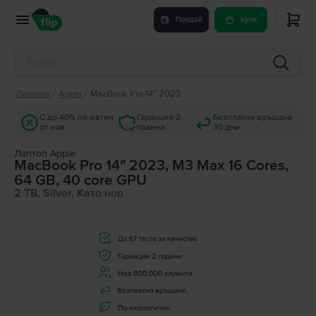
Продай
Купи
Лаптопи
/
Apple
/
MacBook Pro 14″ 2023
С до 40% по-евтин
Гаранция 2
Безплатно връщане
от нов
години
30 дни
Лаптоп Apple
MacBook Pro 14″ 2023, M3 Max 16 Cores,
64 GB, 40 core GPU
2 TB, Silver, Като нов