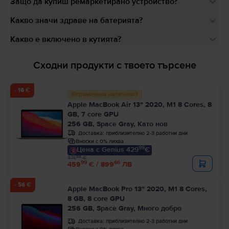
Защо да купиш ремаркетирано устройство?
Какво значи здраве на батерията?
Какво е включено в кутията?
Сходни продукти с твоето търсене
- 16 €
Ограничена наличност
Apple MacBook Air 13″ 2020, M1 8 Cores, 8
GB, 7 core GPU
256 GB, Space Gray, Като нов
Доставка:
приблизително 2-3 работни дни
Вноски с 0% лихва
99
Цена с Genius 429
€
99
475
€
99
66
459
€ / 899
ЛВ
- 56 €
Apple MacBook Pro 13″ 2020, M1 8 Cores,
8 GB, 8 core GPU
256 GB, Space Gray, Много добро
Доставка:
приблизително 2-3 работни дни