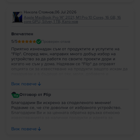
Никола Стоянов
,
06 Jul 2026
Apple MacBook Pro 14″ 2021, M1 Pro 10 Cores, 16 GB, 16
core GPU, Silver, 1 TB, Като нов
Впечатлен
5
/5
Проверен отзив
Приятно изненадан съм от продуктите и услугите на
"Flip". Според мен, направих много добър избор на
устройство за да работя по своите проекти дори и
когато не съм у дома. Надявам се "Flip" да оправят
опцията си за известяване на продукти защото искам да
пазарувам и в бъдеще от тях, моля, добавете и
портфейл в профила на потребителя за да си трупат
Виж повече
парички за пазаруване.
Отговор от Flip
Благодарим Ви искрено за споделеното мнение!
Радваме се, че сте доволни от избраното устройство.
Благодарим Ви и за ценната обратна връзка относно
известяванията за налични продукти и идеята за
портфейл в потребителския профил. Постоянно работим
върху подобряването на платформата и Вашите
Виж повече
предложения са важна част от развитието на Flip. Ще се
радваме да продължим да бъдем Ваш избор и занапред.