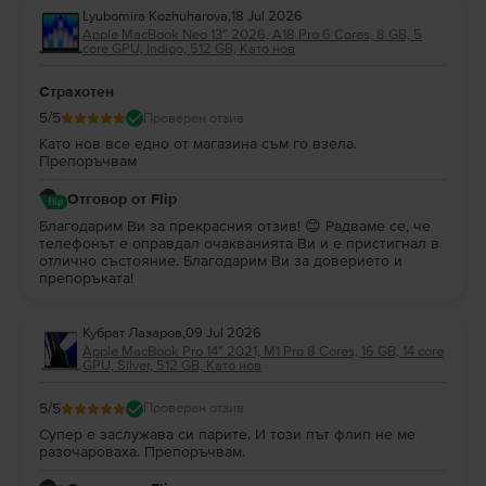
Lyubomira Kozhuharova
,
18 Jul 2026
Apple MacBook Neo 13″ 2026, A18 Pro 6 Cores, 8 GB, 5
core GPU, Indigo, 512 GB, Като нов
Страхотен
5
/5
Проверен отзив
Като нов все едно от магазина съм го взела.
Препоръчвам
Отговор от Flip
Благодарим Ви за прекрасния отзив! 😊 Радваме се, че
телефонът е оправдал очакванията Ви и е пристигнал в
отлично състояние. Благодарим Ви за доверието и
препоръката!
Кубрат Лазаров
,
09 Jul 2026
Apple MacBook Pro 14″ 2021, M1 Pro 8 Cores, 16 GB, 14 core
GPU, Silver, 512 GB, Като нов
5
/5
Проверен отзив
Супер е заслужава си парите. И този път флип не ме
разочароваха. Препоръчвам.