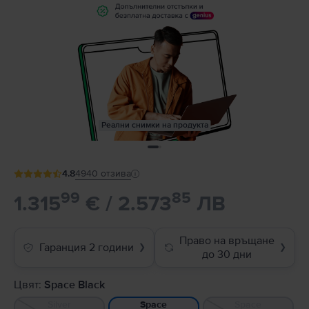
Реални снимки на продукта
4.8
4940
отзива
99
85
1.315
€ / 2.573
ЛВ
Право на връщане
Гаранция 2 години
❯
❯
до 30 дни
Цвят:
Space Black
Silver
Space
Space