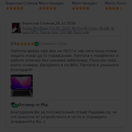
Борислав Стоянов
Mario Georgiev
Mario Georgiev
Martin Tonev
Борислав Стоянов
,
28 Jul 2026
Apple MacBook Pro 16″ 2021, M1 Pro 10 Cores, 16 GB, 16
core GPU, Space Gray, 512 GB, Като нов
5
/5
Проверен отзив
Лаптопа дойде при мен на 15/07 и чак сега пиша отзив ,
защото исках да го поразцъкам. Лаптопа е перфектен и
работи отлично без никакви забележки. Получих това ,
което очаквах. Батерията е на 88%. Лаптопа е уникален!
Благодаря!!
Отговор от Flip
Благодарим Ви за положителния отзив! Радваме се, че
сте доволни от устройството и че то е оправдало
очакванията Ви. :)