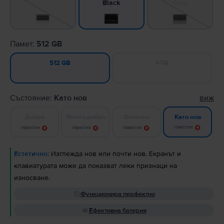
Gray
Black
Памет:
512 GB
1 TB
512 GB
Състояние:
Като нов
виж
Добро
Много добро
Отлично
Като нов
Известие
Известие
Известие
Известие
Естетично:
Изглежда нов или почти нов. Екранът и
клавиатурата може да показват леки признаци на
износване.
Функционира перфектно
Ефективна батерия