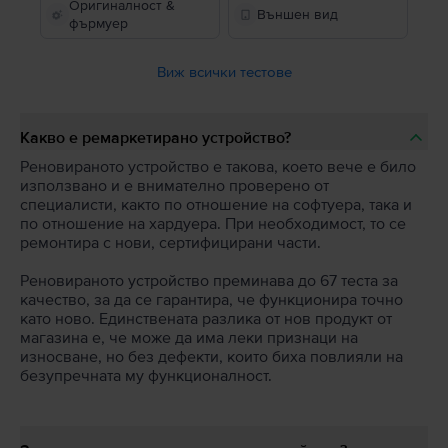
Оригиналност &
Външен вид
фърмуер
Виж всички тестове
Какво е ремаркетирано устройство?
Реновираното устройство е такова, което вече е било
използвано и е внимателно проверено от
специалисти, както по отношение на софтуера, така и
по отношение на хардуера. При необходимост, то се
ремонтира с нови, сертифицирани части.
Реновираното устройство преминава до 67 теста за
качество, за да се гарантира, че функционира точно
като ново. Единствената разлика от нов продукт от
магазина е, че може да има леки признаци на
износване, но без дефекти, които биха повлияли на
безупречната му функционалност.