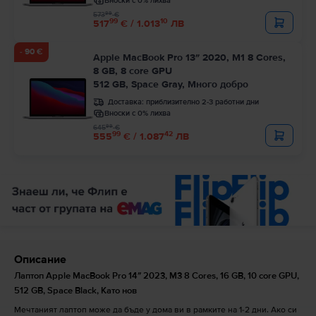
Вноски с 0% лихва
99
573
€
99
10
517
€ / 1.013
ЛВ
- 90 €
Apple MacBook Pro 13″ 2020, M1 8 Cores,
8 GB, 8 core GPU
512 GB, Space Gray, Много добро
Доставка:
приблизително 2-3 работни дни
Вноски с 0% лихва
99
645
€
99
42
555
€ / 1.087
ЛВ
Описание
Лаптоп Apple MacBook Pro 14″ 2023, M3 8 Cores, 16 GB, 10 core GPU,
512 GB, Space Black, Като нов
Мечтаният лаптоп може да бъде у дома ви в рамките на 1-2 дни. Ако си