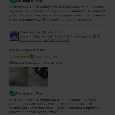
Отговор от Flip
Благодарим Ви за доверието и чудесния отзив! Радваме
се, че и този път сме оправдали очакванията Ви и че сте
доволни от покупката си. Благодарим Ви за препоръката
и ще се радваме да Ви бъдем полезни отново! :)
Mario Georgiev
,
06 Jul 2026
Apple MacBook Neo 13″ 2026, A18 Pro 6 Cores, 8 GB, 5
core GPU, Silver, 512 GB, Като нов
Macbook Neo 512 GB
5
/5
Проверен отзив
Много съм доволен от лаптопа!
Отговор от Flip
Благодарим Ви за чудесния отзив! Радваме се, че сте
доволни от лаптопа и че той отговаря на Вашите
очаквания. Пожелаваме Ви много успешна и приятна
работа с новото устройство! :)