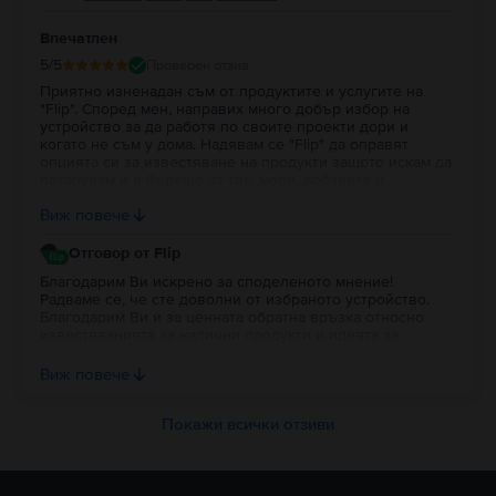
Впечатлен
5
/5
Проверен отзив
Приятно изненадан съм от продуктите и услугите на
"Flip". Според мен, направих много добър избор на
устройство за да работя по своите проекти дори и
когато не съм у дома. Надявам се "Flip" да оправят
опцията си за известяване на продукти защото искам да
пазарувам и в бъдеще от тях, моля, добавете и
портфейл в профила на потребителя за да си трупат
Виж повече
парички за пазаруване.
Отговор от Flip
Благодарим Ви искрено за споделеното мнение!
Радваме се, че сте доволни от избраното устройство.
Благодарим Ви и за ценната обратна връзка относно
известяванията за налични продукти и идеята за
портфейл в потребителския профил. Постоянно работим
върху подобряването на платформата и Вашите
Виж повече
предложения са важна част от развитието на Flip. Ще се
радваме да продължим да бъдем Ваш избор и занапред.
Благодарим Ви за доверието!
Покажи всички отзиви