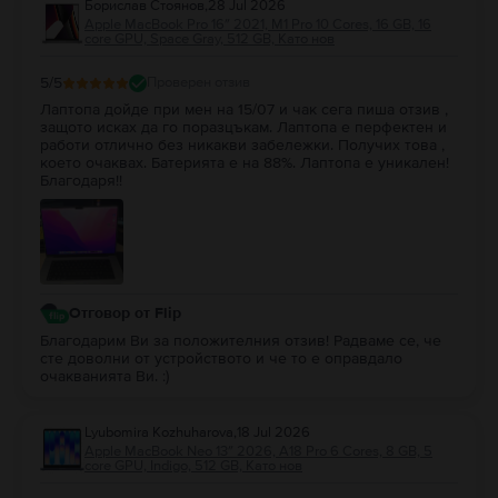
Борислав Стоянов
,
28 Jul 2026
Apple MacBook Pro 16″ 2021, M1 Pro 10 Cores, 16 GB, 16
core GPU, Space Gray, 512 GB, Като нов
5
/5
Проверен отзив
Лаптопа дойде при мен на 15/07 и чак сега пиша отзив ,
защото исках да го поразцъкам. Лаптопа е перфектен и
работи отлично без никакви забележки. Получих това ,
което очаквах. Батерията е на 88%. Лаптопа е уникален!
Благодаря!!
Отговор от Flip
Благодарим Ви за положителния отзив! Радваме се, че
сте доволни от устройството и че то е оправдало
очакванията Ви. :)
Lyubomira Kozhuharova
,
18 Jul 2026
Apple MacBook Neo 13″ 2026, A18 Pro 6 Cores, 8 GB, 5
core GPU, Indigo, 512 GB, Като нов