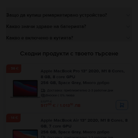
Защо да купиш ремаркетирано устройство?
Какво значи здраве на батерията?
Какво е включено в кутията?
Сходни продукти с твоето търсене
- 56 €
Apple MacBook Pro 13″ 2020, M1 8 Cores,
8 GB, 8 core GPU
256 GB, Space Gray, Много добро
Доставка:
приблизително 2-3 работни дни
Вноски с 0% лихва
99
573
€
99
10
517
€ / 1.013
ЛВ
- 14 €
Apple MacBook Air 13″ 2020, M1 8 Cores, 8
GB, 7 core GPU
256 GB, Space Gray, Много добро
Доставка:
приблизително 2-3 работни дни