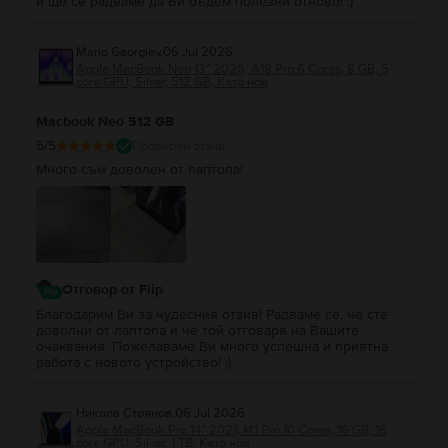
и ще се радваме да Ви бъдем полезни отново! :)
Mario Georgiev
,
06 Jul 2026
Apple MacBook Neo 13″ 2026, A18 Pro 6 Cores, 8 GB, 5
core GPU, Silver, 512 GB, Като нов
Macbook Neo 512 GB
5
/5
Проверен отзив
Много съм доволен от лаптопа!
Отговор от Flip
Благодарим Ви за чудесния отзив! Радваме се, че сте
доволни от лаптопа и че той отговаря на Вашите
очаквания. Пожелаваме Ви много успешна и приятна
работа с новото устройство! :)
Никола Стоянов
,
06 Jul 2026
Apple MacBook Pro 14″ 2021, M1 Pro 10 Cores, 16 GB, 16
core GPU, Silver, 1 TB, Като нов