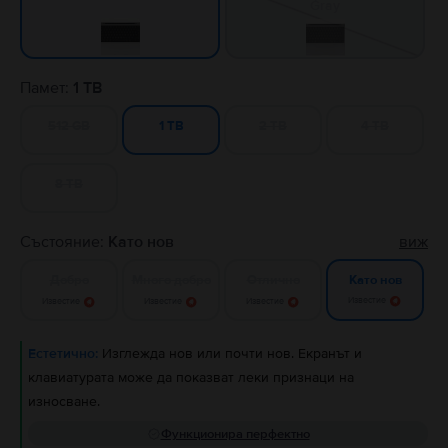
Gray
Памет:
1 TB
512 GB
2 TB
4 TB
1 TB
8 TB
Състояние:
Като нов
виж
Добро
Много добро
Отлично
Като нов
Известие
Известие
Известие
Известие
Естетично:
Изглежда нов или почти нов. Екранът и
клавиатурата може да показват леки признаци на
износване.
Функционира перфектно