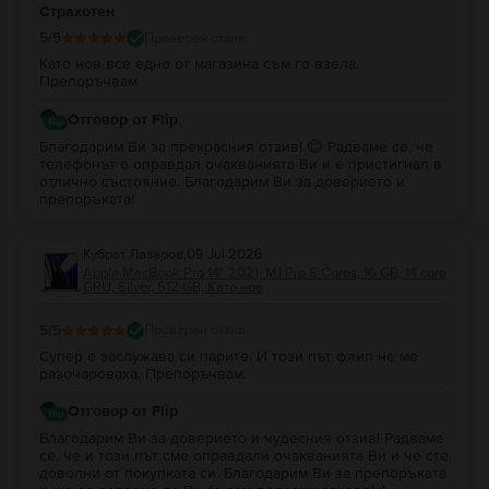
Страхотен
5
/5
Проверен отзив
Като нов все едно от магазина съм го взела.
Препоръчвам
Отговор от Flip
Благодарим Ви за прекрасния отзив! 😊 Радваме се, че
телефонът е оправдал очакванията Ви и е пристигнал в
отлично състояние. Благодарим Ви за доверието и
препоръката!
Кубрат Лазаров
,
09 Jul 2026
Apple MacBook Pro 14″ 2021, M1 Pro 8 Cores, 16 GB, 14 core
GPU, Silver, 512 GB, Като нов
5
/5
Проверен отзив
Супер е заслужава си парите. И този път флип не ме
разочароваха. Препоръчвам.
Отговор от Flip
Благодарим Ви за доверието и чудесния отзив! Радваме
се, че и този път сме оправдали очакванията Ви и че сте
доволни от покупката си. Благодарим Ви за препоръката