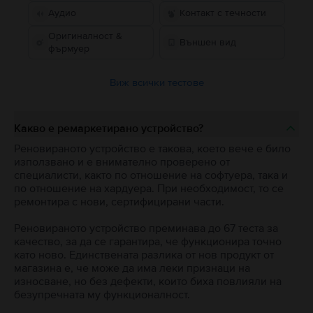
Аудио
Контакт с течности
Оригиналност &
Външен вид
фърмуер
Виж всички тестове
Какво е ремаркетирано устройство?
Реновираното устройство е такова, което вече е било
използвано и е внимателно проверено от
специалисти, както по отношение на софтуера, така и
по отношение на хардуера. При необходимост, то се
ремонтира с нови, сертифицирани части.
Реновираното устройство преминава до 67 теста за
качество, за да се гарантира, че функционира точно
като ново. Единствената разлика от нов продукт от
магазина е, че може да има леки признаци на
износване, но без дефекти, които биха повлияли на
безупречната му функционалност.