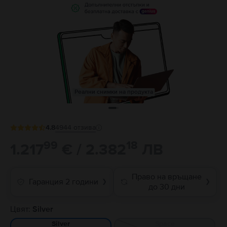
Реални снимки на продукта
4.8
4944
отзива
99
18
1.217
€ / 2.382
ЛВ
Право на връщане
Гаранция 2 години
❯
❯
до 30 дни
Цвят:
Silver
Space
Silver