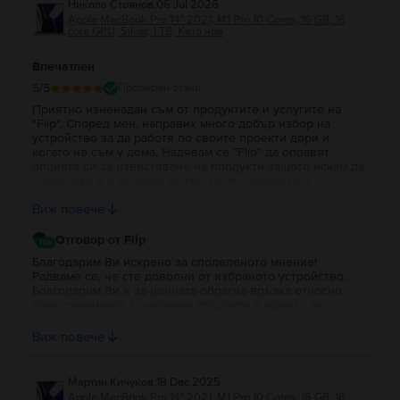
Никола Стоянов
,
06 Jul 2026
Apple MacBook Pro 14″ 2021, M1 Pro 10 Cores, 16 GB, 16
core GPU, Silver, 1 TB, Като нов
Впечатлен
5
/5
Проверен отзив
Приятно изненадан съм от продуктите и услугите на
"Flip". Според мен, направих много добър избор на
устройство за да работя по своите проекти дори и
когато не съм у дома. Надявам се "Flip" да оправят
опцията си за известяване на продукти защото искам да
пазарувам и в бъдеще от тях, моля, добавете и
портфейл в профила на потребителя за да си трупат
Виж повече
парички за пазаруване.
Отговор от Flip
Благодарим Ви искрено за споделеното мнение!
Радваме се, че сте доволни от избраното устройство.
Благодарим Ви и за ценната обратна връзка относно
известяванията за налични продукти и идеята за
портфейл в потребителския профил. Постоянно работим
върху подобряването на платформата и Вашите
Виж повече
предложения са важна част от развитието на Flip. Ще се
радваме да продължим да бъдем Ваш избор и занапред.
Благодарим Ви за доверието!
Мартин Кичуков
,
18 Dec 2025
Apple MacBook Pro 14″ 2021, M1 Pro 10 Cores, 16 GB, 16