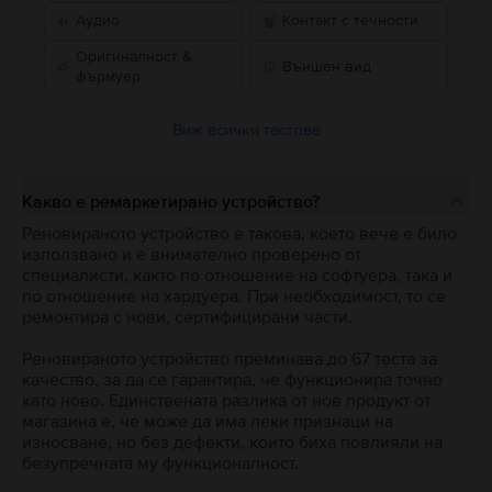
Аудио
Контакт с течности
Оригиналност &
Външен вид
фърмуер
Виж всички тестове
Какво е ремаркетирано устройство?
Реновираното устройство е такова, което вече е било
използвано и е внимателно проверено от
специалисти, както по отношение на софтуера, така и
по отношение на хардуера. При необходимост, то се
ремонтира с нови, сертифицирани части.
Реновираното устройство преминава до 67 теста за
качество, за да се гарантира, че функционира точно
като ново. Единствената разлика от нов продукт от
магазина е, че може да има леки признаци на
износване, но без дефекти, които биха повлияли на
безупречната му функционалност.