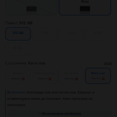
Gray
Памет:
512 GB
1 TB
2 TB
4 TB
512 GB
8 TB
Състояние:
Като нов
виж
Добро
Много добро
Отлично
Като нов
Известие
Известие
Известие
Известие
Естетично:
Изглежда нов или почти нов. Екранът и
клавиатурата може да показват леки признаци на
износване.
Функционира перфектно