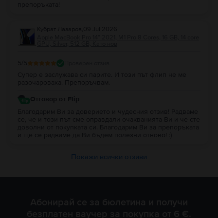
препоръката!
Кубрат Лазаров
,
09 Jul 2026
Apple MacBook Pro 14″ 2021, M1 Pro 8 Cores, 16 GB, 14 core
GPU, Silver, 512 GB, Като нов
5
/5
Проверен отзив
Супер е заслужава си парите. И този път флип не ме
разочароваха. Препоръчвам.
Отговор от Flip
Благодарим Ви за доверието и чудесния отзив! Радваме
се, че и този път сме оправдали очакванията Ви и че сте
доволни от покупката си. Благодарим Ви за препоръката
и ще се радваме да Ви бъдем полезни отново! :)
Покажи всички отзиви
Абонирай се за бюлетина и получи
безплатен ваучер за покупка от 6 €.