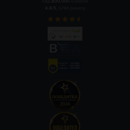
Над
800.000
клиенти
4.8
/5,
6784
ревюта