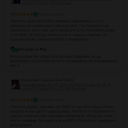
core GPU, Silver, 1 TB, Като нов
5
/5
Проверен отзив
Лаптопа пристигна без никакви забележки и то в
рамките на следващия работен ден. Състоянието му
наистина е като нов, като капацитета на батерията дори
е на 99%. За лаптоп който е на 4 години, смятам, че
съотношение цена-качество е перфектно.
Отговор от Flip
Благодарим Ви обратната връзка! Радваме се да
разберем, че устройството е отговорило на очакванията
Ви! :)
Борислав Стоянов
,
28 Jul 2026
Apple MacBook Pro 16″ 2021, M1 Pro 10 Cores, 16 GB, 16
core GPU, Space Gray, 512 GB, Като нов
5
/5
Проверен отзив
Лаптопа дойде при мен на 15/07 и чак сега пиша отзив ,
защото исках да го поразцъкам. Лаптопа е перфектен и
работи отлично без никакви забележки. Получих това ,
което очаквах. Батерията е на 88%. Лаптопа е уникален!
Благодаря!!