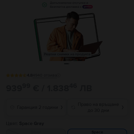
Реални снимки на продукта
4.8
4940
отзива
99
46
939
€ / 1.838
ЛВ
Право на връщане
Гаранция 2 години
❯
❯
до 30 дни
Цвят:
Space Gray
Silver
Space