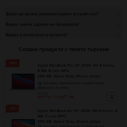
Защо да купиш ремаркетирано устройство?
Какво значи здраве на батерията?
Какво е включено в кутията?
Сходни продукти с твоето търсене
- 56 €
Apple MacBook Pro 13″ 2020, M1 8 Cores,
8 GB, 8 core GPU
256 GB, Space Gray, Много добро
Доставка:
приблизително 2-3 работни дни
Вноски с 0% лихва
99
573
€
99
10
517
€ / 1.013
ЛВ
- 14 €
Apple MacBook Air 13″ 2020, M1 8 Cores, 8
GB, 7 core GPU
256 GB, Space Gray, Много добро
Доставка:
приблизително 2-3 работни дни