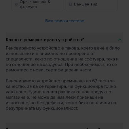
Оригиналност &
Външен вид
фърмуер
Виж всички тестове
Какво е ремаркетирано устройство?
Реновираното устройство е такова, което вече е било
използвано и е внимателно проверено от
специалисти, както по отношение на софтуера, така и
по отношение на хардуера. При необходимост, то се
ремонтира с нови, сертифицирани части.
Реновираното устройство преминава до 67 теста за
качество, за да се гарантира, че функционира точно
като ново. Единствената разлика от нов продукт от
магазина е, че може да има леки признаци на
износване, но без дефекти, които биха повлияли на
безупречната му функционалност.