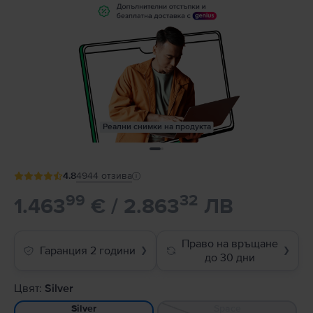
Реални снимки на продукта
4.8
4944
отзива
99
32
1.463
€ / 2.863
ЛВ
Право на връщане
Гаранция 2 години
❯
❯
до 30 дни
Цвят:
Silver
Space
Silver