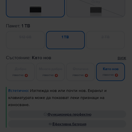
Gray
Памет:
1 TB
512 GB
2 TB
1 TB
Състояние:
Като нов
виж
Добро
Много добро
Отлично
Като нов
Известие
Известие
Известие
Известие
Естетично:
Изглежда нов или почти нов. Екранът и
клавиатурата може да показват леки признаци на
износване.
Функционира перфектно
Ефективна батерия