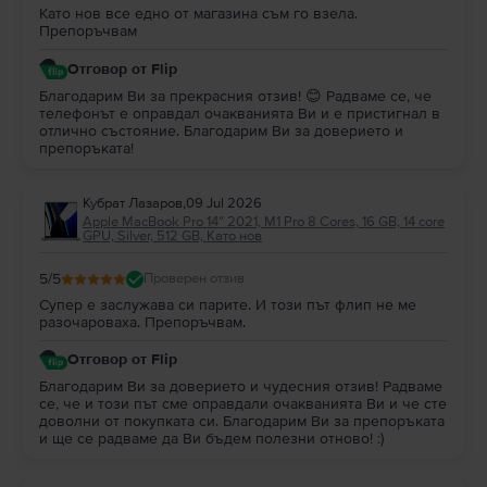
Като нов все едно от магазина съм го взела.
Препоръчвам
Отговор от Flip
Благодарим Ви за прекрасния отзив! 😊 Радваме се, че
телефонът е оправдал очакванията Ви и е пристигнал в
отлично състояние. Благодарим Ви за доверието и
препоръката!
Кубрат Лазаров
,
09 Jul 2026
Apple MacBook Pro 14″ 2021, M1 Pro 8 Cores, 16 GB, 14 core
GPU, Silver, 512 GB, Като нов
5
/5
Проверен отзив
Супер е заслужава си парите. И този път флип не ме
разочароваха. Препоръчвам.
Отговор от Flip
Благодарим Ви за доверието и чудесния отзив! Радваме
се, че и този път сме оправдали очакванията Ви и че сте
доволни от покупката си. Благодарим Ви за препоръката
и ще се радваме да Ви бъдем полезни отново! :)