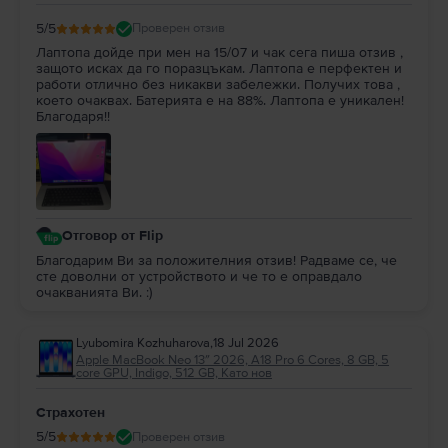
5
/5
Проверен отзив
Лаптопа дойде при мен на 15/07 и чак сега пиша отзив ,
защото исках да го поразцъкам. Лаптопа е перфектен и
работи отлично без никакви забележки. Получих това ,
което очаквах. Батерията е на 88%. Лаптопа е уникален!
Благодаря!!
Отговор от Flip
Благодарим Ви за положителния отзив! Радваме се, че
сте доволни от устройството и че то е оправдало
очакванията Ви. :)
Lyubomira Kozhuharova
,
18 Jul 2026
Apple MacBook Neo 13″ 2026, A18 Pro 6 Cores, 8 GB, 5
core GPU, Indigo, 512 GB, Като нов
Страхотен
5
/5
Проверен отзив