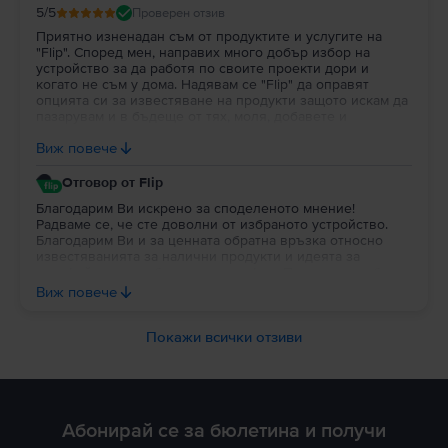
5
/5
Проверен отзив
Приятно изненадан съм от продуктите и услугите на
"Flip". Според мен, направих много добър избор на
устройство за да работя по своите проекти дори и
когато не съм у дома. Надявам се "Flip" да оправят
опцията си за известяване на продукти защото искам да
пазарувам и в бъдеще от тях, моля, добавете и
портфейл в профила на потребителя за да си трупат
Виж повече
парички за пазаруване.
Отговор от Flip
Благодарим Ви искрено за споделеното мнение!
Радваме се, че сте доволни от избраното устройство.
Благодарим Ви и за ценната обратна връзка относно
известяванията за налични продукти и идеята за
портфейл в потребителския профил. Постоянно работим
върху подобряването на платформата и Вашите
Виж повече
предложения са важна част от развитието на Flip. Ще се
радваме да продължим да бъдем Ваш избор и занапред.
Благодарим Ви за доверието!
Покажи всички отзиви
Абонирай се за бюлетина и получи