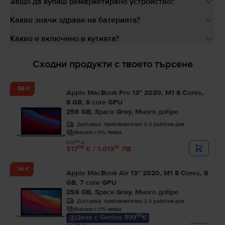
Защо да купиш ремаркетирано устройство?
Какво значи здраве на батерията?
Какво е включено в кутията?
Сходни продукти с твоето търсене
- 56 €
Apple MacBook Pro 13″ 2020, M1 8 Cores,
8 GB, 8 core GPU
256 GB, Space Gray, Много добро
Доставка:
приблизително 2-3 работни дни
Вноски с 0% лихва
99
573
€
99
10
517
€ / 1.013
ЛВ
- 14 €
Apple MacBook Air 13″ 2020, M1 8 Cores, 8
GB, 7 core GPU
256 GB, Space Gray, Много добро
Доставка:
приблизително 2-3 работни дни
Вноски с 0% лихва
99
Цена с Genius 399
€
99