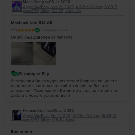
Mario Georgiev
,
06 Jul 2026
Apple MacBook Neo 13″ 2026, A18 Pro 6 Cores, 8 GB, 5
core GPU, Silver, 512 GB, Като нов
Macbook Neo 512 GB
5
/5
Проверен отзив
Много съм доволен от лаптопа!
Отговор от Flip
Благодарим Ви за чудесния отзив! Радваме се, че сте
доволни от лаптопа и че той отговаря на Вашите
очаквания. Пожелаваме Ви много успешна и приятна
работа с новото устройство! :)
Никола Стоянов
,
06 Jul 2026
Apple MacBook Pro 14″ 2021, M1 Pro 10 Cores, 16 GB, 16
core GPU, Silver, 1 TB, Като нов
Впечатлен