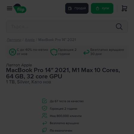
Продай
Купи
Лаптопи
/
Apple
/
MacBook Pro 14″ 2021
С до 40% по-евтин
Гаранция 2
Безплатно връщане
от нов
години
30 дни
Лаптоп Apple
MacBook Pro 14″ 2021, M1 Max 10 Cores,
64 GB, 32 core GPU
1 TB, Silver, Като нов