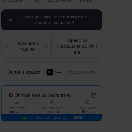
Искам да знам, кога продуктът е
отново в наличност!
Право на
Гаранция 2
връщане до 30
❯
❯
години
дни
Онлайн кредит
подробности
Опитай Genius безплатно
Безаплано
Ексклузивни
Връщане
връщане
оферти
60 дни
Част от групата