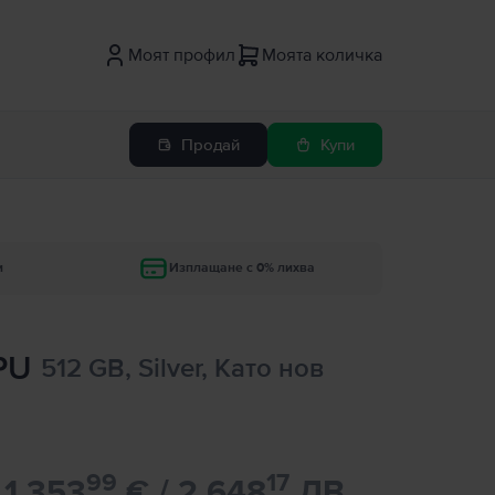
Моят профил
Моята количка
Продай
Купи
и
Изплащане с 0% лихва
GPU
512 GB, Silver, Като нов
99
17
1.353
€ / 2.648
ЛВ