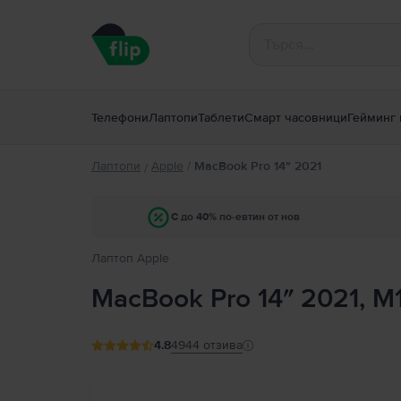
Телефони
Лаптопи
Таблети
Смарт часовници
Гейминг 
Лаптопи
Apple
/
MacBook Pro 14″ 2021
/
С до 40% по-евтин от нов
Лаптоп Apple
MacBook Pro 14″ 2021, M
4.8
4944
отзива