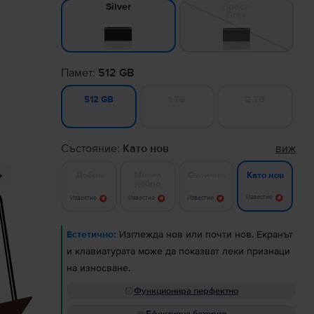
Space
Silver
Gray
Памет:
512 GB
1 TB
2 TB
512 GB
Състояние:
Като нов
виж
Добро
Много
Отлично
Като нов
добро
Известие
Известие
Известие
Известие
Естетично:
Изглежда нов или почти нов. Екранът
и клавиатурата може да показват леки признаци
на износване.
Функционира перфектно