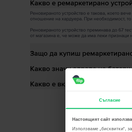
Какво е ремаркетирано устро
Реновираното устройство е такова, което вече
отношение на хардуера. При необходимост, то
Реновираното устройство преминава до 67 теста
от магазина е, че може да има леки признаци 
Защо да купиш ремаркетирано
Какво значи здраве на батери
Какво е включено в кутията?
Съгласие
С
Настоящият сайт използва
Използваме „бисквитки“, з