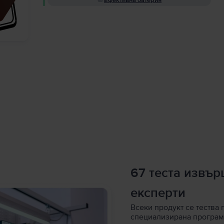
Ефективна батерия
67 теста извъ
експерти
Всеки продукт се тества 
специализирана програм