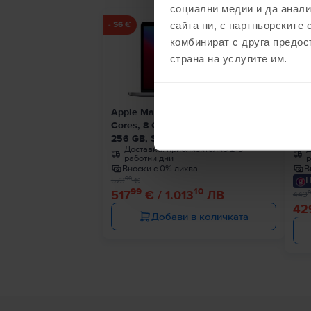
социални медии и да анали
сайта ни, с партньорските 
- 56 €
- 14 
комбинират с друга предос
страна на услугите им.
Apple MacBook Pro 13″ 2020, M1 8
App
Cores, 8 GB, 8 core GPU
Cor
256 GB, Space Gray, Много добро
256
Доставка:
приблизително 2-3
Д
работни дни
р
Вноски с 0% лихва
В
Ц
99
573
€
99
10
517
€ / 1.013
ЛВ
9
443
42
Добави в количката