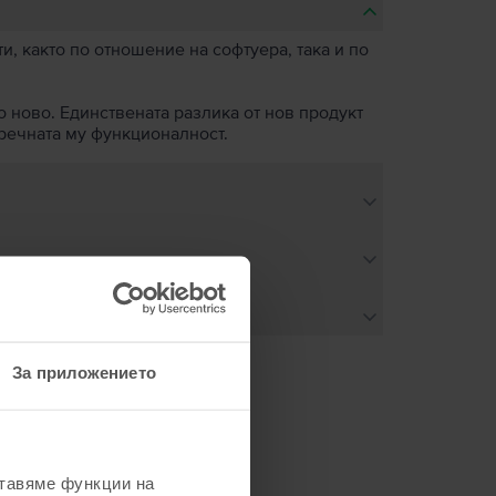
, както по отношение на софтуера, така и по
о ново. Единствената разлика от нов продукт
пречната му функционалност.
За приложението
не
ставяме функции на