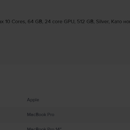
 10 Cores, 64 GB, 24 core GPU, 512 GB, Silver, Като но
Информация за производителя
 свързани с продукта.
ато радиатори или камини, където температурите могат да надхвърлят 100°C. П
Apple
cBook от влага, влажност или атмосферни условия като дъжд, сняг и мъгла. За
илация около MacBook и неговия захранващ адаптер и работете с тях внимате
неговия захранващ адаптер по време на работа или зареждане. MacBook съдър
MacBook Pro
олета могат да попречат на медицински устройства. Консултирайте се с Вашия
support.apple.com/en-ca/guide/macbook-air/apd9b8f7aa11/mac
MacBook Pro 14″