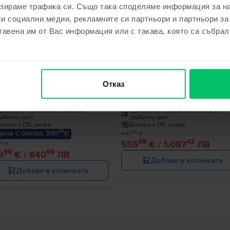
зираме трафика си. Също така споделяме информация за на
си социални медии, рекламните си партньори и партньори за
€
- 90 €
тавена им от Вас информация или с такава, която са събрал
le MacBook Air 13″ 2020, M1 8
Apple MacBook Pro 13″ 2020, M
Отказ
es, 8 GB, 7 core GPU
Cores, 8 GB, 8 core GPU
 GB, Space Gray, Много добро
512 GB, Space Gray, Много доб
оставка:
приблизително 2-3
Доставка:
приблизително 2-3
аботни дни
работни дни
носки с 0% лихва
Вноски с 0% лихва
99
ена с Genius 399
€
99
645
€
99
42
555
€ / 1.087
ЛВ
9
€
99
99
9
€ / 840
ЛВ
Добави в количката
Добави в количката