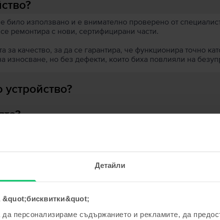
йство?
 е било използвано и е внимателно проверено от специалисти
 се ремонтира с нови, сертифицирани части.
 за качество, за да се гарантира, че функционира точно кат
на износване, но без дефекти, които биха повлияли на безу
 устройство?
ята?
Детайли
ходни продукти с твоето търсе
 &quot;бисквитки&quot;
а да персонализираме съдържанието и рекламите, да предо