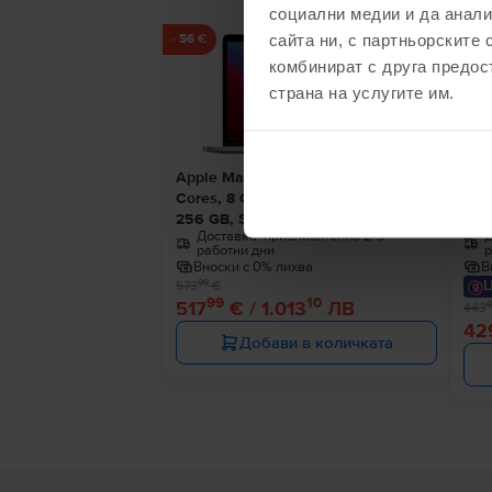
социални медии и да анали
сайта ни, с партньорските 
- 56 €
- 14 
комбинират с друга предос
страна на услугите им.
Apple MacBook Pro 13″ 2020, M1 8
App
Cores, 8 GB, 8 core GPU
Cor
256 GB, Space Gray, Много добро
256
Доставка:
приблизително 2-3
Д
работни дни
р
Вноски с 0% лихва
В
Ц
99
573
€
99
10
517
€ / 1.013
ЛВ
9
443
42
Добави в количката