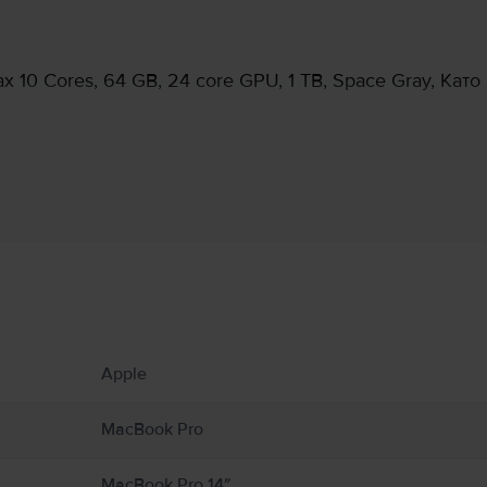
 10 Cores, 64 GB, 24 core GPU, 1 TB, Space Gray, Като
Информация за производителя
 свързани с продукта.
ато радиатори или камини, където температурите могат да надхвърлят 100°C. П
Apple
cBook от влага, влажност или атмосферни условия като дъжд, сняг и мъгла. За
илация около MacBook и неговия захранващ адаптер и работете с тях внимате
неговия захранващ адаптер по време на работа или зареждане. MacBook съдър
MacBook Pro
олета могат да попречат на медицински устройства. Консултирайте се с Вашия
support.apple.com/en-ca/guide/macbook-air/apd9b8f7aa11/mac
MacBook Pro 14″