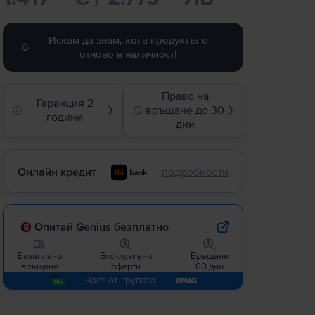
Искам да знам, кога продуктът е
отново в наличност!
Право на
Гаранция 2
връщане до 30
❯
❯
години
дни
Онлайн кредит
подробности
Опитай Genius безплатно
Безаплано
Ексклузивни
Връщане
връщане
оферти
60 дни
Част от групата