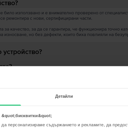
йство?
 е било използвано и е внимателно проверено от специалисти
 се ремонтира с нови, сертифицирани части.
 за качество, за да се гарантира, че функционира точно кат
на износване, но без дефекти, които биха повлияли на безу
 устройство?
ята?
Детайли
ходни продукти с твоето търсе
 &quot;бисквитки&quot;
а да персонализираме съдържанието и рекламите, да предо