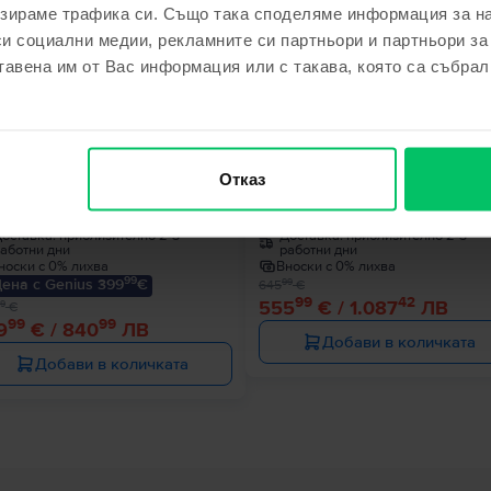
зираме трафика си. Също така споделяме информация за на
си социални медии, рекламните си партньори и партньори за
€
- 90 €
тавена им от Вас информация или с такава, която са събрал
le MacBook Air 13″ 2020, M1 8
Apple MacBook Pro 13″ 2020, M
Отказ
es, 8 GB, 7 core GPU
Cores, 8 GB, 8 core GPU
 GB, Space Gray, Много добро
512 GB, Space Gray, Много доб
оставка:
приблизително 2-3
Доставка:
приблизително 2-3
аботни дни
работни дни
носки с 0% лихва
Вноски с 0% лихва
99
ена с Genius 399
€
99
645
€
99
42
555
€ / 1.087
ЛВ
9
€
99
99
9
€ / 840
ЛВ
Добави в количката
Добави в количката