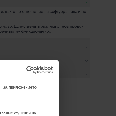
, както по отношение на софтуера, така и по
о ново. Единствената разлика от нов продукт
пречната му функционалност.
За приложението
не
ставяме функции на