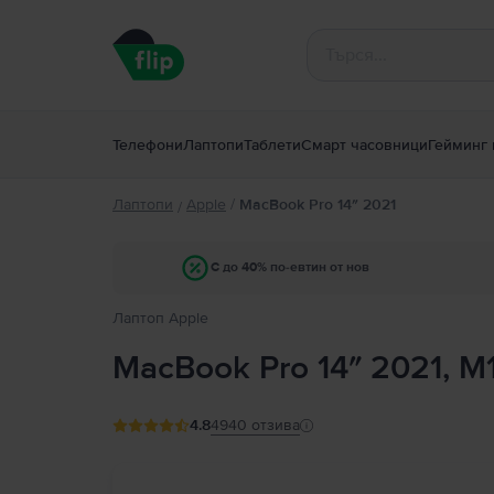
Телефони
Лаптопи
Таблети
Смарт часовници
Гейминг 
Лаптопи
Apple
/
MacBook Pro 14″ 2021
/
С до 40% по-евтин от нов
Лаптоп Apple
MacBook Pro 14″ 2021, M
4.8
4940
отзива