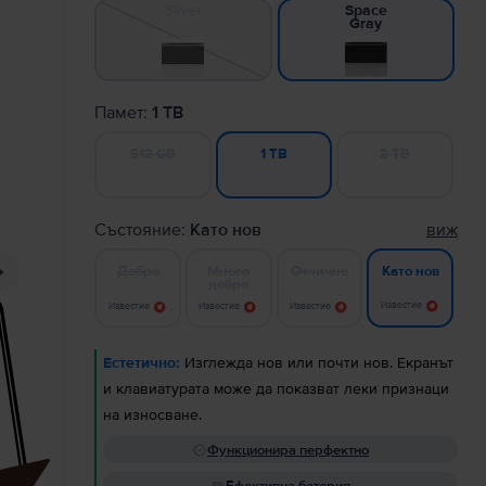
Silver
Space
Gray
Памет:
1 TB
512 GB
2 TB
1 TB
Състояние:
Като нов
виж
Добро
Много
Отлично
Като нов
добро
Известие
Известие
Известие
Известие
Естетично:
Изглежда нов или почти нов. Екранът
и клавиатурата може да показват леки признаци
на износване.
Функционира перфектно