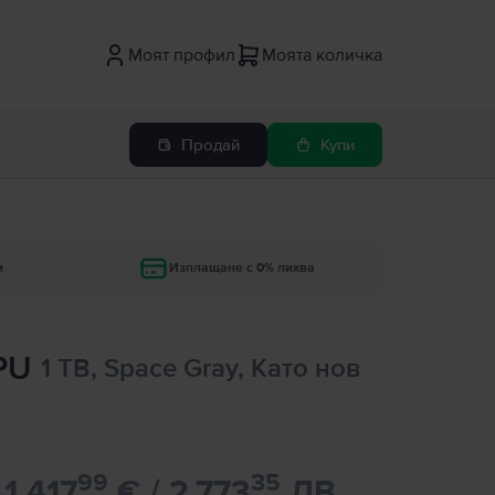
Моят профил
Моята количка
Продай
Купи
и
Изплащане с 0% лихва
GPU
1 TB, Space Gray, Като нов
99
35
1.417
€ / 2.773
ЛВ