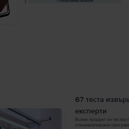
Ефективна батерия
67 теста извъ
експерти
Всеки продукт се тества 
специализирана програм