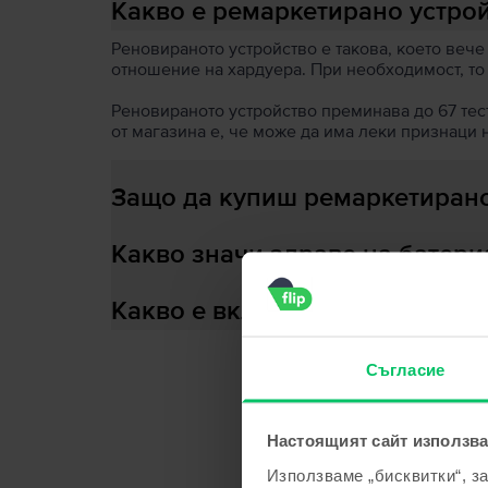
Какво е ремаркетирано устро
Реновираното устройство е такова, което вече
отношение на хардуера. При необходимост, то
Реновираното устройство преминава до 67 теста
от магазина е, че може да има леки признаци 
Защо да купиш ремаркетирано
Какво значи здраве на батери
Какво е включено в кутията?
Съгласие
С
Настоящият сайт използва
Използваме „бисквитки“, з