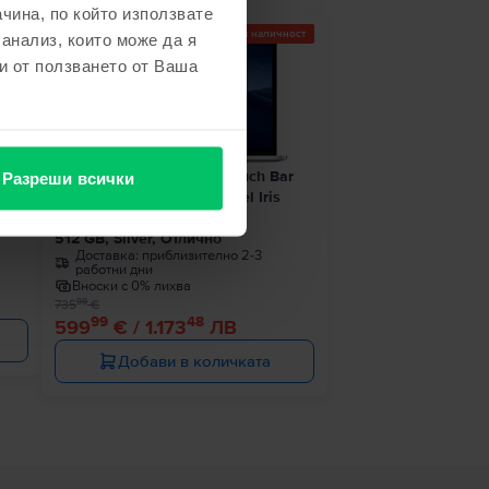
чина, по който използвате
Последен в наличност
 анализ, които може да я
- 136 €
и от ползването от Ваша
1 8
Apple MacBook Pro 13″ Touch Bar
Разреши всички
2019, i7 2.8 GHz, 8 GB, Intel Iris
ро
Plus Graphics 655
512 GB, Silver, Отлично
Доставка:
приблизително 2-3
работни дни
Вноски с 0% лихва
99
735
€
99
48
599
€ / 1.173
ЛВ
Добави в количката