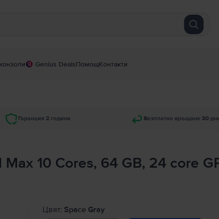
конзоли
Genius Deals
Помощ
Контакти
Гаранция 2 години
Безплатно връщане 30 дн
1 Max 10 Cores, 64 GB, 24 core 
Цвят:
Space Gray