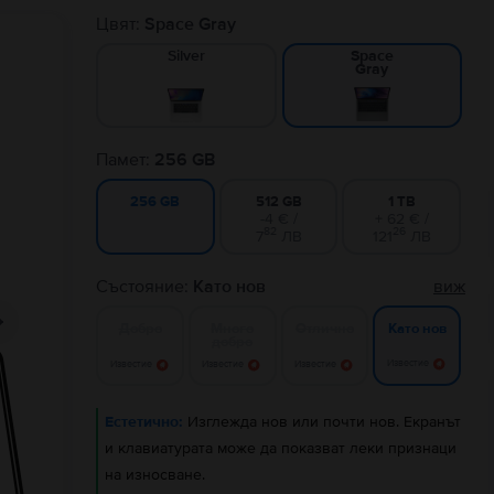
Цвят:
Space Gray
Silver
Space
Gray
Памет:
256 GB
512 GB
1 TB
256 GB
-4 € /
+ 62 € /
82
26
7
ЛВ
121
ЛВ
Състояние:
Като нов
виж
Добро
Много
Отлично
Като нов
добро
Известие
Известие
Известие
Известие
Естетично:
Изглежда нов или почти нов. Екранът
и клавиатурата може да показват леки признаци
на износване.