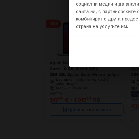
социални медии и да анали
сайта ни, с партньорските 
Чувства
комбинират с друга предос
- 56 €
- 14 
страна на услугите им.
Не, благодаря, 
Apple MacBook Pro 13″ 2020, M1 8
App
Cores, 8 GB, 8 core GPU
Cor
256 GB, Space Gray, Много добро
256
Доставка:
приблизително 2-3
Д
работни дни
р
Вноски с 0% лихва
В
Ц
99
573
€
99
10
517
€ / 1.013
ЛВ
9
443
42
Добави в количката