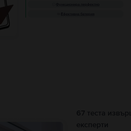
Функционира перфектно
Ефективна батерия
67 теста извъ
експерти