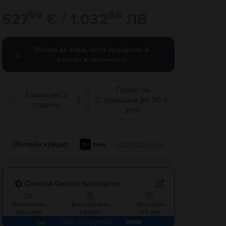
99
66
527
€ / 1.032
ЛВ
Искам да знам, кога продуктът е
отново в наличност!
Право на
Гаранция 2
връщане до 30
❯
❯
години
дни
Онлайн кредит
подробности
Опитай Genius безплатно
Безаплано
Ексклузивни
Връщане
връщане
оферти
60 дни
Част от групата