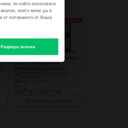
чина, по който използвате
 анализ, които може да я
и от ползването от Ваша
Последен в наличност
- 26 €
Разреши всички
1 8
Apple MacBook Air 13″ 2022, M2 8
Cores, 8 GB, 8 core GPU
ро
256 GB, Midnight, Отлично
Доставка:
приблизително 2-3
работни дни
Вноски с 0% лихва
99
595
€
99
80
569
€ / 1.114
ЛВ
Добави в количката