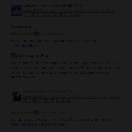
Lyubomira Kozhuharova
,
18 Jul 2026
Apple MacBook Neo 13″ 2026, A18 Pro 6 Cores, 8 GB, 5
core GPU, Indigo, 512 GB, Като нов
Страхотен
5
/5
Проверен отзив
Като нов все едно от магазина съм го взела.
Препоръчвам
Отговор от Flip
Благодарим Ви за прекрасния отзив! 😊 Радваме се, че
телефонът е оправдал очакванията Ви и е пристигнал в
отлично състояние. Благодарим Ви за доверието и
препоръката!
Кубрат Лазаров
,
09 Jul 2026
Apple MacBook Pro 14″ 2021, M1 Pro 8 Cores, 16 GB, 14 core
GPU, Silver, 512 GB, Като нов
5
/5
Проверен отзив
Супер е заслужава си парите. И този път флип не ме
разочароваха. Препоръчвам.