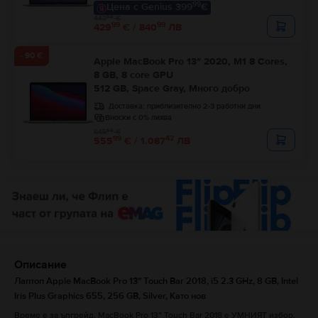
99
Цена с Genius 399
€
99
443
€
99
99
429
€ / 840
ЛВ
- 90 €
Apple MacBook Pro 13″ 2020, M1 8 Cores,
8 GB, 8 core GPU
512 GB, Space Gray, Много добро
Доставка:
приблизително 2-3 работни дни
Вноски с 0% лихва
99
645
€
99
42
555
€ / 1.087
ЛВ
Описание
Лаптоп Apple MacBook Pro 13″ Touch Bar 2018, i5 2.3 GHz, 8 GB, Intel
Iris Plus Graphics 655, 256 GB, Silver, Като нов
Време е за ъпгрейд. MacBook Pro 13” Touch Bar 2018 е УМНИЯТ избор,