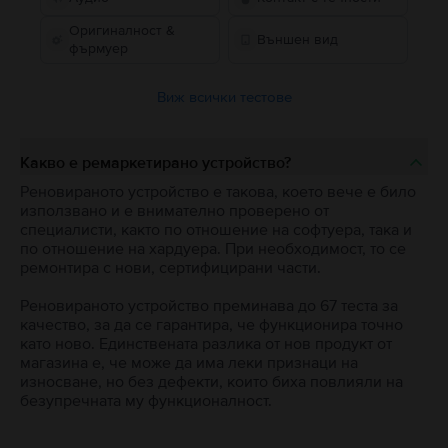
Оригиналност &
Външен вид
фърмуер
Виж всички тестове
Какво е ремаркетирано устройство?
Реновираното устройство е такова, което вече е било
използвано и е внимателно проверено от
специалисти, както по отношение на софтуера, така и
по отношение на хардуера. При необходимост, то се
ремонтира с нови, сертифицирани части.
Реновираното устройство преминава до 67 теста за
качество, за да се гарантира, че функционира точно
като ново. Единствената разлика от нов продукт от
магазина е, че може да има леки признаци на
износване, но без дефекти, които биха повлияли на
безупречната му функционалност.