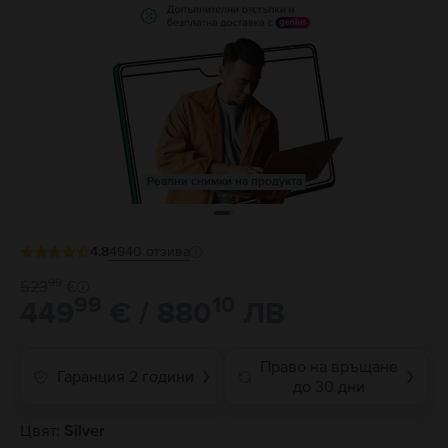
Реални снимки на продукта
4.8
4940
отзива
99
523
€
99
10
449
€ / 880
ЛВ
Право на връщане
Гаранция 2 години
❯
❯
до 30 дни
Цвят:
Silver