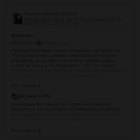
Никола Стоянов
,
06 Jul 2026
Apple MacBook Pro 14″ 2021, M1 Pro 10 Cores, 16 GB, 16
core GPU, Silver, 1 TB, Като нов
Впечатлен
5
/5
Проверен отзив
Приятно изненадан съм от продуктите и услугите на
"Flip". Според мен, направих много добър избор на
устройство за да работя по своите проекти дори и
когато не съм у дома. Надявам се "Flip" да оправят
опцията си за известяване на продукти защото искам да
пазарувам и в бъдеще от тях, моля, добавете и
портфейл в профила на потребителя за да си трупат
Виж повече
парички за пазаруване.
Отговор от Flip
Благодарим Ви искрено за споделеното мнение!
Радваме се, че сте доволни от избраното устройство.
Благодарим Ви и за ценната обратна връзка относно
известяванията за налични продукти и идеята за
портфейл в потребителския профил. Постоянно работим
върху подобряването на платформата и Вашите
Виж повече
предложения са важна част от развитието на Flip. Ще се
радваме да продължим да бъдем Ваш избор и занапред.