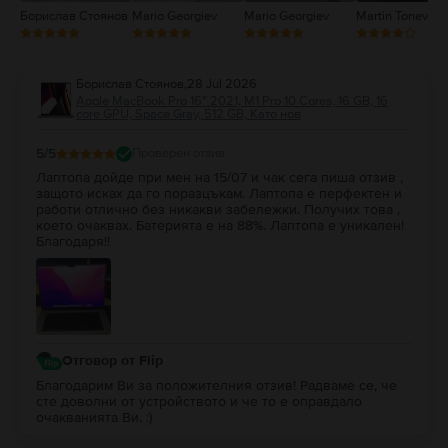
Борислав Стоянов
Mario Georgiev
Mario Georgiev
Martin Tonev
Борислав Стоянов
,
28 Jul 2026
Apple MacBook Pro 16″ 2021, M1 Pro 10 Cores, 16 GB, 16
core GPU, Space Gray, 512 GB, Като нов
5
/5
Проверен отзив
Лаптопа дойде при мен на 15/07 и чак сега пиша отзив ,
защото исках да го поразцъкам. Лаптопа е перфектен и
работи отлично без никакви забележки. Получих това ,
което очаквах. Батерията е на 88%. Лаптопа е уникален!
Благодаря!!
Отговор от Flip
Благодарим Ви за положителния отзив! Радваме се, че
сте доволни от устройството и че то е оправдало
очакванията Ви. :)