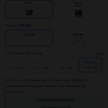
Space
Silver
Gray
Памет:
256 GB
512 GB
256 GB
+ 124 € /
52
242
ЛВ
Състояние:
Като нов
виж
Добро
Много добро
Отлично
Като нов
Известие
Известие
Известие
Известие
Естетично:
Изглежда нов или почти нов. Екранът и
клавиатурата може да показват леки признаци на
износване.
Функционира перфектно
Ефективна батерия