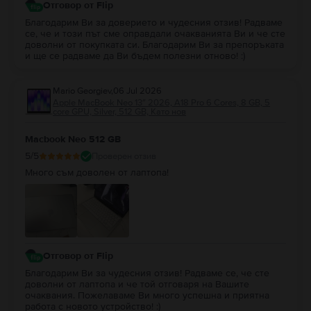
Отговор от Flip
Благодарим Ви за доверието и чудесния отзив! Радваме
се, че и този път сме оправдали очакванията Ви и че сте
доволни от покупката си. Благодарим Ви за препоръката
и ще се радваме да Ви бъдем полезни отново! :)
Mario Georgiev
,
06 Jul 2026
Apple MacBook Neo 13″ 2026, A18 Pro 6 Cores, 8 GB, 5
core GPU, Silver, 512 GB, Като нов
Macbook Neo 512 GB
5
/5
Проверен отзив
Много съм доволен от лаптопа!
Отговор от Flip
Благодарим Ви за чудесния отзив! Радваме се, че сте
доволни от лаптопа и че той отговаря на Вашите
очаквания. Пожелаваме Ви много успешна и приятна
работа с новото устройство! :)