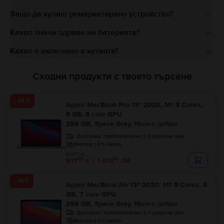
Защо да купиш ремаркетирано устройство?
Какво значи здраве на батерията?
Какво е включено в кутията?
Сходни продукти с твоето търсене
- 56 €
Apple MacBook Pro 13″ 2020, M1 8 Cores,
8 GB, 8 core GPU
256 GB, Space Gray, Много добро
Доставка:
приблизително 2-3 работни дни
Вноски с 0% лихва
99
573
€
99
10
517
€ / 1.013
ЛВ
- 14 €
Apple MacBook Air 13″ 2020, M1 8 Cores, 8
GB, 7 core GPU
256 GB, Space Gray, Много добро
Доставка:
приблизително 2-3 работни дни
Вноски с 0% лихва