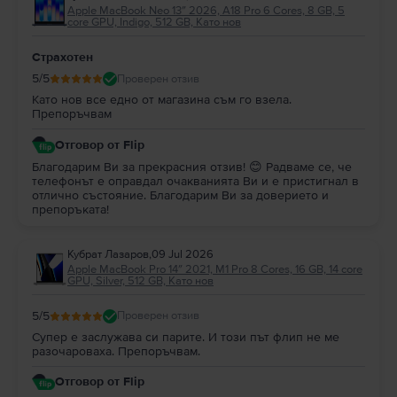
Apple MacBook Neo 13″ 2026, A18 Pro 6 Cores, 8 GB, 5
core GPU, Indigo, 512 GB, Като нов
Страхотен
5
/5
Проверен отзив
Като нов все едно от магазина съм го взела.
Препоръчвам
Отговор от Flip
Благодарим Ви за прекрасния отзив! 😊 Радваме се, че
телефонът е оправдал очакванията Ви и е пристигнал в
отлично състояние. Благодарим Ви за доверието и
препоръката!
Кубрат Лазаров
,
09 Jul 2026
Apple MacBook Pro 14″ 2021, M1 Pro 8 Cores, 16 GB, 14 core
GPU, Silver, 512 GB, Като нов
5
/5
Проверен отзив
Супер е заслужава си парите. И този път флип не ме
разочароваха. Препоръчвам.
Отговор от Flip