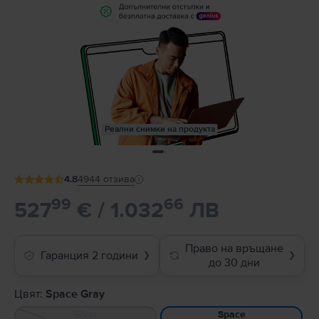
Реални снимки на продукта
4.8
4944
отзива
99
66
527
€ / 1.032
ЛВ
Право на връщане
Гаранция 2 години
❯
❯
до 30 дни
Цвят:
Space Gray
Silver
Space