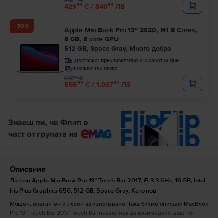
443
€
99
99
429
€ / 840
ЛВ
- 90 €
Apple MacBook Pro 13″ 2020, M1 8 Cores,
8 GB, 8 core GPU
512 GB, Space Gray, Много добро
Доставка:
приблизително 2-3 работни дни
Вноски с 0% лихва
99
645
€
99
42
555
€ / 1.087
ЛВ
Описание
Лаптоп Apple MacBook Pro 13″ Touch Bar 2017, i5 3.3 GHz, 16 GB, Intel
Iris Plus Graphics 650, 512 GB, Space Gray, Като нов
Мощен, елегантен и лесен за използване. Така бихме описали MacBook
Pro 13” Touch Bar 2017. Touch Bar позволява да взаимодействаш по-