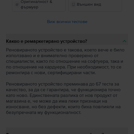
Оригиналност &
Външен вид
фърмуер
Виж всички тестове
Какво е ремаркетирано устройство?
Реновираното устройство е такова, което вече е било
използвано и е внимателно проверено от
специалисти, както по отношение на софтуера, така и
по отношение на хардуера. При необходимост, то се
ремонтира с нови, сертифицирани части.
Реновираното устройство преминава до 67 теста за
качество, за да се гарантира, че функционира точно
като ново. Единствената разлика от нов продукт от
магазина е, че може да има леки признаци на
износване, но без дефекти, които биха повлияли на
безупречната му функционалност.