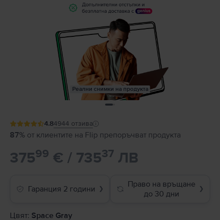
Реални снимки на продукта
4.8
4944
отзива
87%
от клиентите на Flip препоръчват продукта
99
37
375
€ / 735
ЛВ
Право на връщане
Гаранция 2 години
❯
❯
до 30 дни
Цвят:
Space Gray