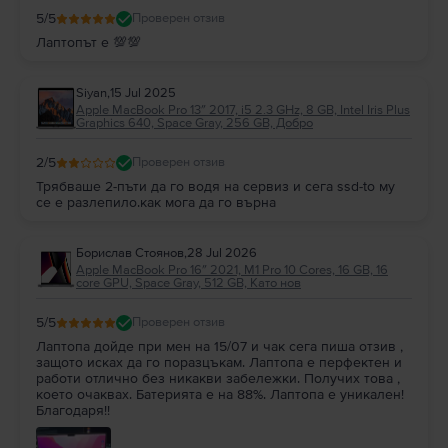
5
/5
Проверен отзив
Лаптопът е 💯💯
Siyan
,
15 Jul 2025
Apple MacBook Pro 13″ 2017, i5 2.3 GHz, 8 GB, Intel Iris Plus
Graphics 640, Space Gray, 256 GB, Добро
2
/5
Проверен отзив
Трябваше 2-пъти да го водя на сервиз и сега ssd-to му
се е разлепило.как мога да го върна
Борислав Стоянов
,
28 Jul 2026
Apple MacBook Pro 16″ 2021, M1 Pro 10 Cores, 16 GB, 16
core GPU, Space Gray, 512 GB, Като нов
5
/5
Проверен отзив
Лаптопа дойде при мен на 15/07 и чак сега пиша отзив ,
защото исках да го поразцъкам. Лаптопа е перфектен и
работи отлично без никакви забележки. Получих това ,
което очаквах. Батерията е на 88%. Лаптопа е уникален!
Благодаря!!