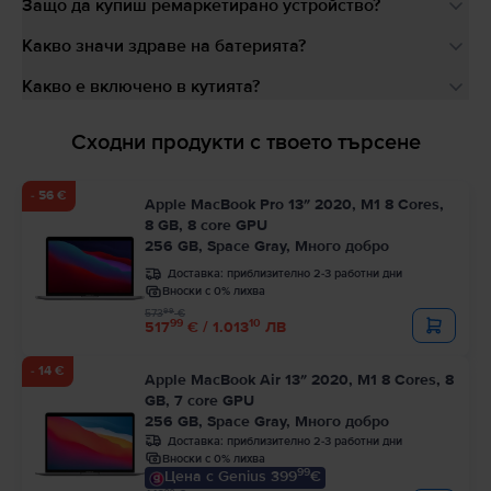
Защо да купиш ремаркетирано устройство?
Какво значи здраве на батерията?
Какво е включено в кутията?
Сходни продукти с твоето търсене
- 56 €
Apple MacBook Pro 13″ 2020, M1 8 Cores,
8 GB, 8 core GPU
256 GB, Space Gray, Много добро
Доставка:
приблизително 2-3 работни дни
Вноски с 0% лихва
99
573
€
99
10
517
€ / 1.013
ЛВ
- 14 €
Apple MacBook Air 13″ 2020, M1 8 Cores, 8
GB, 7 core GPU
256 GB, Space Gray, Много добро
Доставка:
приблизително 2-3 работни дни
Вноски с 0% лихва
99
Цена с Genius 399
€