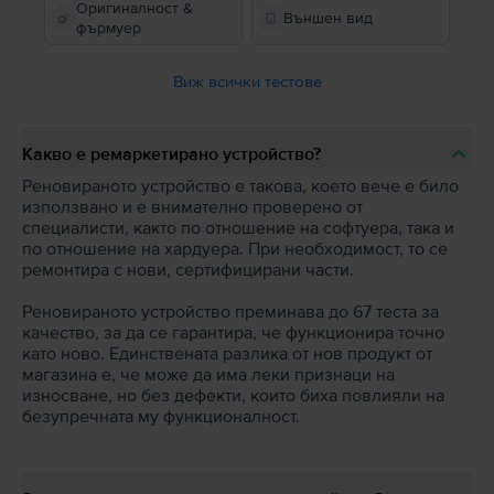
Оригиналност &
Външен вид
фърмуер
Виж всички тестове
Какво е ремаркетирано устройство?
Реновираното устройство е такова, което вече е било
използвано и е внимателно проверено от
специалисти, както по отношение на софтуера, така и
по отношение на хардуера. При необходимост, то се
ремонтира с нови, сертифицирани части.
Реновираното устройство преминава до 67 теста за
качество, за да се гарантира, че функционира точно
като ново. Единствената разлика от нов продукт от
магазина е, че може да има леки признаци на
износване, но без дефекти, които биха повлияли на
безупречната му функционалност.