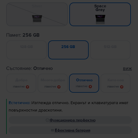
Silver
Space
Gray
Памет:
256 GB
128 GB
512 GB
256 GB
Състояние:
Отлично
виж
Добро
Много добро
Като нов
Отлично
Известие
Известие
Известие
Известие
Естетично:
Изглежда отлично. Екранът и клавиатурата имат
повърхностни драскотини.
Функционира перфектно
Ефективна батерия