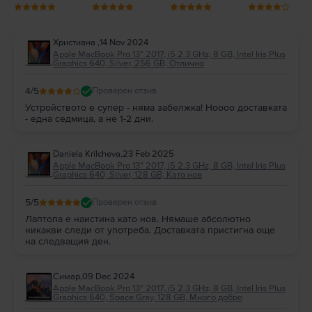
Христиана
,
14 Nov 2024
Apple MacBook Pro 13″ 2017, i5 2.3 GHz, 8 GB, Intel Iris Plus
Graphics 640, Silver, 256 GB, Отлично
4
/5
Проверен отзив
Устройството е супер - няма забелжка! Ноооо доставката
- една седмица, а не 1-2 дни.
Daniela Krilcheva
,
23 Feb 2025
Apple MacBook Pro 13″ 2017, i5 2.3 GHz, 8 GB, Intel Iris Plus
Graphics 640, Silver, 128 GB, Като нов
5
/5
Проверен отзив
Лаптопа е наистина като нов. Нямаше абсолютно
никакви следи от употреба. Доставката пристигна още
на следващия ден.
Симар
,
09 Dec 2024
Apple MacBook Pro 13″ 2017, i5 2.3 GHz, 8 GB, Intel Iris Plus
Graphics 640, Space Gray, 128 GB, Много добро