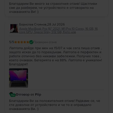
Благодарим Ви много за страхотния отзив! Щастливи
сме да разберем, че устройството е отговорило на
очакванията Ви! :)
Борислав Стоянов
,
28 Jul 2026
Apple MacBook Pro 16″ 2021, M1 Pro 10 Cores, 16 GB, 16
core GPU, Space Gray, 512 GB, Като нов
5
/5
Проверен отзив
Лаптопа дойде при мен на 15/07 и чак сега пиша отзив ,
защото исках да го поразцъкам. Лаптопа е перфектен и
работи отлично без никакви забележки. Получих това ,
което очаквах. Батерията е на 88%. Лаптопа е уникален!
Благодаря!!
Отговор от Flip
Благодарим Ви за положителния отзив! Радваме се, че
сте доволни от устройството и че то е оправдало
очакванията Ви. :)