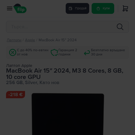
Продай
Купи
Лаптопи
/
Apple
/
MacBook Air 15″ 2024
С до 40% по-евтин
Гаранция 2
Безплатно връщане
от нов
години
30 дни
Лаптоп Apple
MacBook Air 15″ 2024, M3 8 Cores, 8 GB,
10 core GPU
256 GB, Silver, Като нов
-
218 €