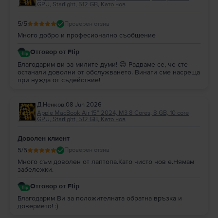
GPU, Starlight, 512 GB, Като нов
5
/5
Проверен отзив
Много добро и професионално съобщение
Отговор от Flip
Благодарим ви за милите думи! 😊 Радваме се, че сте
останали доволни от обслужването. Винаги сме насреща
при нужда от съдействие!
Д.Ненков
,
08 Jun 2026
Apple MacBook Air 15″ 2024, M3 8 Cores, 8 GB, 10 core
GPU, Starlight, 512 GB, Като нов
Доволен клиент
5
/5
Проверен отзив
Много съм доволен от лаптопа.Като чисто нов е.Нямам
забележки.
Отговор от Flip
Благодарим Ви за положителната обратна връзка и
доверието! :)