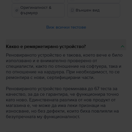
Оригиналност &
Външен вид
фърмуер
Виж всички тестове
Какво е ремаркетирано устройство?
Реновираното устройство е такова, което вече е било
използвано и е внимателно проверено от
специалисти, както по отношение на софтуера, така и
по отношение на хардуера. При необходимост, то се
ремонтира с нови, сертифицирани части.
Реновираното устройство преминава до 67 теста за
качество, за да се гарантира, че функционира точно
като ново. Единствената разлика от нов продукт от
магазина е, че може да има леки признаци на
износване, но без дефекти, които биха повлияли на
безупречната му функционалност.