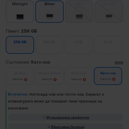
Midnight
Space
Starlight
Silver
Gray
Памет:
256 GB
512 GB
1 TB
2 TB
256 GB
Състояние:
Като нов
виж
Добро
Много добро
Отлично
Като нов
Известие
Известие
Известие
Известие
Естетично:
Изглежда нов или почти нов. Екранът и
клавиатурата може да показват леки признаци на
износване.
Функционира перфектно
Ефективна батерия