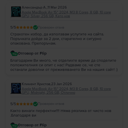
Александър А.
,
11 Mar 2026
Apple MacBook Air 15″ 2024, M3 8 Cores, 8 GB, 10 core
GPU, Silver, 256 GB, Като нов
5
/5
Проверен отзив
Страхотен избор, да използвам услугите на сайта.
Поръчката дойде за 2 дни, старателно и сигурно
опакована. Препоръчам.
Отговор от Flip
Благодарим Ви много, че отделихте време да споделите
положителния си опит с нас! Радваме се, че сте
останали доволни от преживяването Ви на нашия сайт! :)
Климент Христов
,
23 Jan 2026
Apple MacBook Air 15″ 2024, M3 8 Cores, 8 GB, 10 core
GPU, Midnight, 256 GB, Отлично
5
/5
Проверен отзив
Както винаги перфектни!!!! Няма рязлика от чисто нов
.Благодаря ви
Отговор от Flip