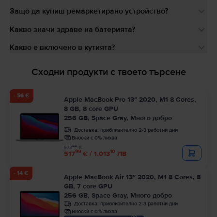
Защо да купиш ремаркетирано устройство?
Какво значи здраве на батерията?
Какво е включено в кутията?
Сходни продукти с твоето търсене
- 56 €
Apple MacBook Pro 13″ 2020, M1 8 Cores,
8 GB, 8 core GPU
256 GB, Space Gray, Много добро
Доставка:
приблизително 2-3 работни дни
Вноски с 0% лихва
99
573
€
99
10
517
€ / 1.013
ЛВ
- 14 €
Apple MacBook Air 13″ 2020, M1 8 Cores, 8
GB, 7 core GPU
256 GB, Space Gray, Много добро
Доставка:
приблизително 2-3 работни дни
Вноски с 0% лихва