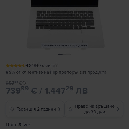
Реални снимки на продукта
4.8
4940
отзива
85%
от клиентите на Flip препоръчват продукта
99
957
€
99
29
739
€ / 1.447
ЛВ
Право на връщане
Гаранция 2 години
❯
❯
до 30 дни
Цвят:
Silver