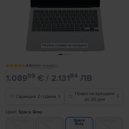
Реални снимки на продукта
4.8
4940
отзива
99
84
1.089
€ / 2.131
ЛВ
Право на връщане
Гаранция 2 години
❯
❯
до 30 дни
Цвят:
Space Gray
Midnight
Silver
Starlight
Space
Gray