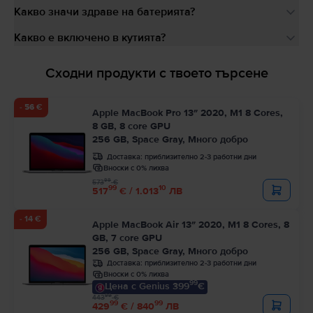
Какво значи здраве на батерията?
Какво е включено в кутията?
Сходни продукти с твоето търсене
- 56 €
Apple MacBook Pro 13″ 2020, M1 8 Cores,
8 GB, 8 core GPU
256 GB, Space Gray, Много добро
Доставка:
приблизително 2-3 работни дни
Вноски с 0% лихва
99
573
€
99
10
517
€ / 1.013
ЛВ
- 14 €
Apple MacBook Air 13″ 2020, M1 8 Cores, 8
GB, 7 core GPU
256 GB, Space Gray, Много добро
Доставка:
приблизително 2-3 работни дни
Вноски с 0% лихва
99
Цена с Genius 399
€
99
443
€
99
99
429
€ / 840
ЛВ