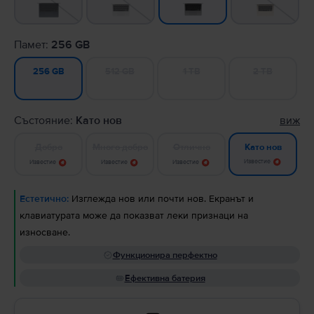
Памет:
256 GB
512 GB
1 TB
2 TB
256 GB
Състояние:
Като нов
виж
Добро
Много добро
Отлично
Като нов
Известие
Известие
Известие
Известие
Естетично:
Изглежда нов или почти нов. Екранът и
клавиатурата може да показват леки признаци на
износване.
Функционира перфектно
Ефективна батерия