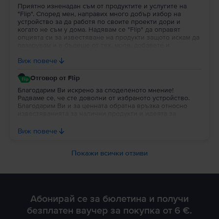
Приятно изненадан съм от продуктите и услугите на
"Flip". Според мен, направих много добър избор на
устройство за да работя по своите проекти дори и
когато не съм у дома. Надявам се "Flip" да оправят
опцията си за известяване на продукти защото искам да
пазарувам и в бъдеще от тях, моля, добавете и
портфейл в профила на потребителя за да си трупат
Виж повече
парички за пазаруване.
Отговор от Flip
Благодарим Ви искрено за споделеното мнение!
Радваме се, че сте доволни от избраното устройство.
Благодарим Ви и за ценната обратна връзка относно
известяванията за налични продукти и идеята за
портфейл в потребителския профил. Постоянно работим
върху подобряването на платформата и Вашите
Виж повече
предложения са важна част от развитието на Flip. Ще се
радваме да продължим да бъдем Ваш избор и занапред.
Благодарим Ви за доверието!
Покажи всички отзиви
Абонирай се за бюлетина и получи
безплатен ваучер за покупка от 6 €.