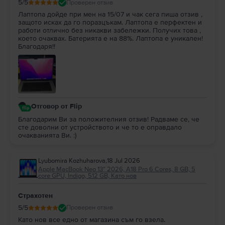
5
/5
Проверен отзив
Лаптопа дойде при мен на 15/07 и чак сега пиша отзив ,
защото исках да го поразцъкам. Лаптопа е перфектен и
работи отлично без никакви забележки. Получих това ,
което очаквах. Батерията е на 88%. Лаптопа е уникален!
Благодаря!!
Отговор от Flip
Благодарим Ви за положителния отзив! Радваме се, че
сте доволни от устройството и че то е оправдало
очакванията Ви. :)
Lyubomira Kozhuharova
,
18 Jul 2026
Apple MacBook Neo 13″ 2026, A18 Pro 6 Cores, 8 GB, 5
core GPU, Indigo, 512 GB, Като нов
Страхотен
5
/5
Проверен отзив
Като нов все едно от магазина съм го взела.