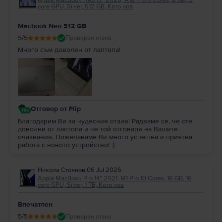
core GPU, Silver, 512 GB, Като нов
Macbook Neo 512 GB
5
/5
Проверен отзив
Много съм доволен от лаптопа!
Отговор от Flip
Благодарим Ви за чудесния отзив! Радваме се, че сте
доволни от лаптопа и че той отговаря на Вашите
очаквания. Пожелаваме Ви много успешна и приятна
работа с новото устройство! :)
Никола Стоянов
,
06 Jul 2026
Apple MacBook Pro 14″ 2021, M1 Pro 10 Cores, 16 GB, 16
core GPU, Silver, 1 TB, Като нов
Впечатлен
5
/5
Проверен отзив