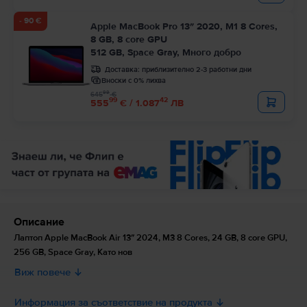
- 90 €
Apple MacBook Pro 13″ 2020, M1 8 Cores,
8 GB, 8 core GPU
512 GB, Space Gray, Много добро
Доставка:
приблизително 2-3 работни дни
Вноски с 0% лихва
99
645
€
99
42
555
€ / 1.087
ЛВ
Описание
Лаптоп Apple MacBook Air 13″ 2024, M3 8 Cores, 24 GB, 8 core GPU,
256 GB, Space Gray, Като нов
Виж повече
Информация за съответствие на продукта