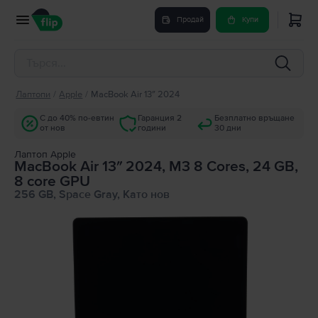
Продай
Купи
Лаптопи
/
Apple
/
MacBook Air 13″ 2024
С до 40% по-евтин
Гаранция 2
Безплатно връщане
от нов
години
30 дни
Лаптоп Apple
MacBook Air 13″ 2024, M3 8 Cores, 24 GB,
8 core GPU
256 GB, Space Gray, Като нов