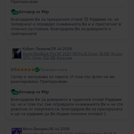
Препоръчвам
Отговор от Flip
Благодарим Ви за прекрасния отзив! 😊 Радваме се, че
телефонът е оправдал очакванията Ви и е пристигнал в
отлично състояние. Благодарим Ви за доверието и
препоръката!
Кубрат Лазаров
,
09 Jul 2026
Apple MacBook Pro 14″ 2021, M1 Pro 8 Cores, 16 GB, 14 core
GPU, Silver, 512 GB, Като нов
5
/5
Проверен отзив
Супер е заслужава си парите. И този път флип не ме
разочароваха. Препоръчвам.
Отговор от Flip
Благодарим Ви за доверието и чудесния отзив! Радваме
се, че и този път сме оправдали очакванията Ви и че сте
доволни от покупката си. Благодарим Ви за препоръката
и ще се радваме да Ви бъдем полезни отново! :)
Mario Georgiev
,
06 Jul 2026
Apple MacBook Neo 13″ 2026, A18 Pro 6 Cores, 8 GB, 5