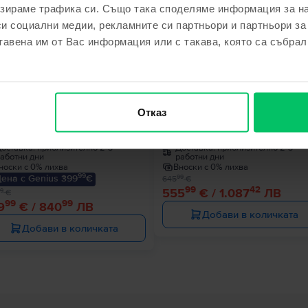
зираме трафика си. Също така споделяме информация за на
си социални медии, рекламните си партньори и партньори за
€
- 90 €
тавена им от Вас информация или с такава, която са събрал
le MacBook Air 13″ 2020, M1 8
Apple MacBook Pro 13″ 2020, M
Отказ
es, 8 GB, 7 core GPU
Cores, 8 GB, 8 core GPU
 GB, Space Gray, Много добро
512 GB, Space Gray, Много доб
оставка:
приблизително 2-3
Доставка:
приблизително 2-3
аботни дни
работни дни
носки с 0% лихва
Вноски с 0% лихва
99
ена с Genius 399
€
99
645
€
99
42
555
€ / 1.087
ЛВ
9
€
99
99
9
€ / 840
ЛВ
Добави в количката
Добави в количката