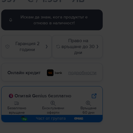
Искам да знам, кога продуктът е
отново в наличност!
Право на
Гаранция 2
връщане до 30
❯
❯
години
дни
Онлайн кредит
подробности
Опитай Genius безплатно
Безаплано
Ексклузивни
Връщане
връщане
оферти
60 дни
Част от групата