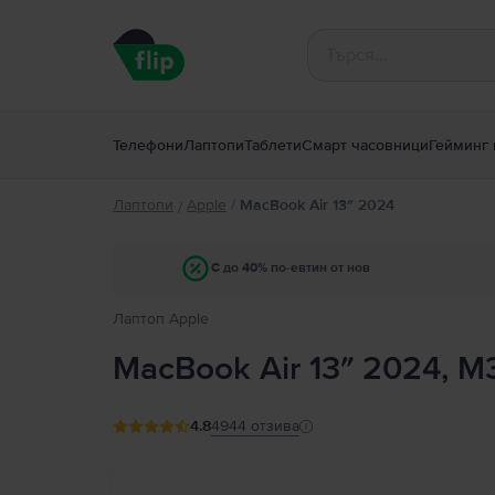
Телефони
Лаптопи
Таблети
Смарт часовници
Гейминг 
Лаптопи
Apple
/
MacBook Air 13″ 2024
/
С до 40% по-евтин от нов
Лаптоп Apple
MacBook Air 13″ 2024, M3
4.8
4944
отзива