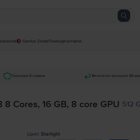
конзоли
Genius Deals
Помощ
Контакти
Гаранция 2 години
Безплатно връщане 30 дн
 8 Cores, 16 GB, 8 core GPU
512 G
Цвят:
Starlight