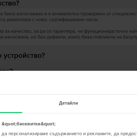
йство?
 е било използвано и е внимателно проверено от специалисти
 се ремонтира с нови, сертифицирани части.
 за качество, за да се гарантира, че функционира точно кат
на износване, но без дефекти, които биха повлияли на безу
 устройство?
ята?
Детайли
ходни продукти с твоето търсе
 &quot;бисквитки&quot;
а да персонализираме съдържанието и рекламите, да предо