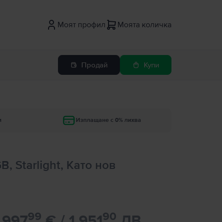
Моят профил
Моята количка
Продай
Купи
и
Изплащане с 0% лихва
B, Starlight, Като нов
99
90
997
€ / 1.951
ЛВ