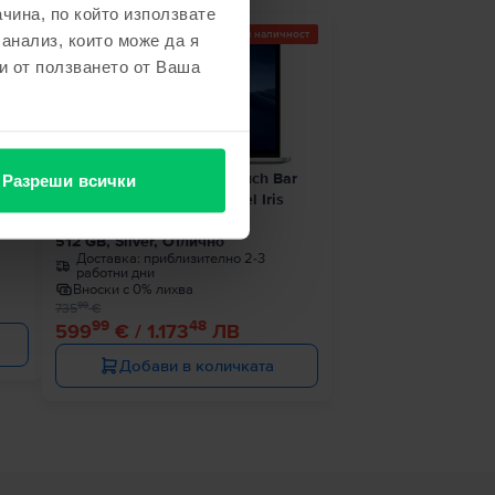
чина, по който използвате
Последен в наличност
 анализ, които може да я
- 136 €
и от ползването от Ваша
1 8
Apple MacBook Pro 13″ Touch Bar
Разреши всички
2019, i7 2.8 GHz, 8 GB, Intel Iris
ро
Plus Graphics 655
512 GB, Silver, Отлично
Доставка:
приблизително 2-3
работни дни
Вноски с 0% лихва
99
735
€
99
48
599
€ / 1.173
ЛВ
Добави в количката