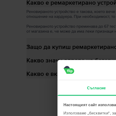
Какво е ремаркетирано устро
Реновираното устройство е такова, което вече
отношение на хардуера. При необходимост, то
Реновираното устройство преминава до 67 теста
от магазина е, че може да има леки признаци 
Защо да купиш ремаркетирано
Какво значи здраве на батери
Какво е включено в кутията?
Съгласие
С
Настоящият сайт използва
Използваме „бисквитки“, з