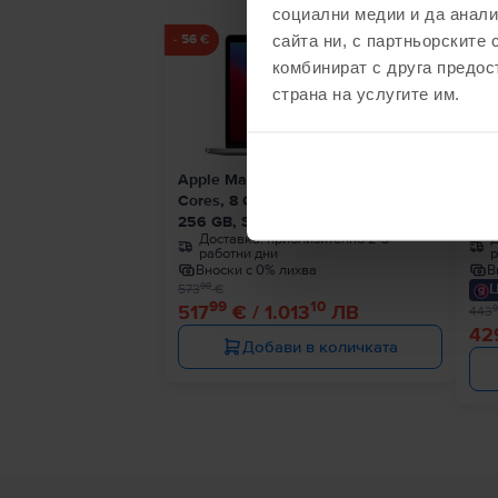
социални медии и да анали
сайта ни, с партньорските 
- 56 €
- 14 
комбинират с друга предос
страна на услугите им.
Apple MacBook Pro 13″ 2020, M1 8
App
Cores, 8 GB, 8 core GPU
Cor
256 GB, Space Gray, Много добро
256
Доставка:
приблизително 2-3
Д
работни дни
р
Вноски с 0% лихва
В
Ц
99
573
€
99
10
517
€ / 1.013
ЛВ
9
443
42
Добави в количката