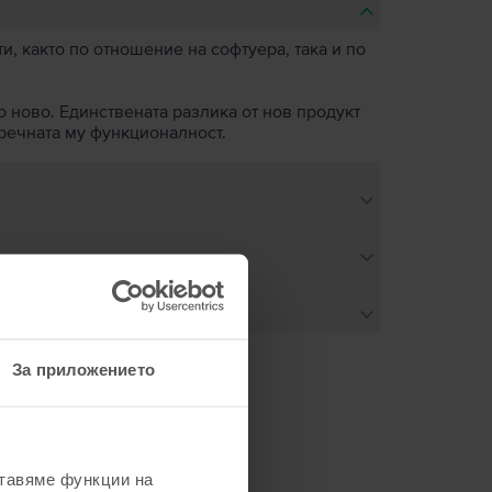
, както по отношение на софтуера, така и по
о ново. Единствената разлика от нов продукт
пречната му функционалност.
За приложението
не
ставяме функции на