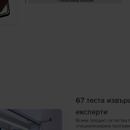
Ефективна батерия
67 теста извъ
експерти
Всеки продукт се тества 
специализирана програм