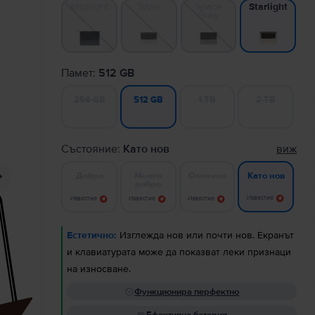
Midnight
Silver
Space
Starlight
Gray
Памет:
512 GB
256 GB
1 TB
2 TB
512 GB
Състояние:
Като нов
виж
Добро
Много
Отлично
Като нов
добро
Известие
Известие
Известие
Известие
Естетично:
Изглежда нов или почти нов. Екранът
и клавиатурата може да показват леки признаци
на износване.
Функционира перфектно