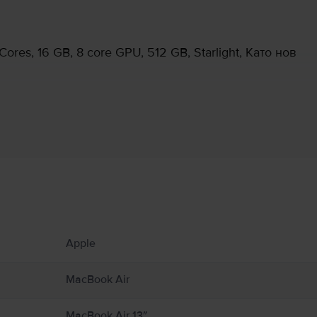
res, 16 GB, 8 core GPU, 512 GB, Starlight, Като нов
Информация за производителя
 свързани с продукта.
ато радиатори или камини, където температурите могат да надхвърлят 100°C. П
Apple
cBook от влага, влажност или атмосферни условия като дъжд, сняг и мъгла. За
илация около MacBook и неговия захранващ адаптер и работете с тях внимате
неговия захранващ адаптер по време на работа или зареждане. MacBook съдър
MacBook Air
олета могат да попречат на медицински устройства. Консултирайте се с Вашия
support.apple.com/en-ca/guide/macbook-air/apd9b8f7aa11/mac
MacBook Air 13″