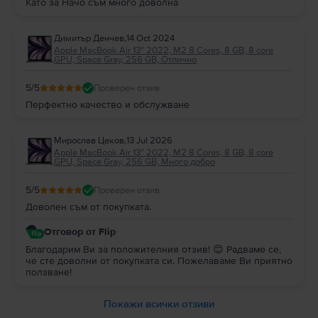
Като за Начо съм много доволна
Димитър Денчев
,
14 Oct 2024
Apple MacBook Air 13″ 2022, M2 8 Cores, 8 GB, 8 core
GPU, Space Gray, 256 GB, Отлично
5
/5
Проверен отзив
Перфектно качество и обслужване
Мирослав Цеков
,
13 Jul 2026
Apple MacBook Air 13″ 2022, M2 8 Cores, 8 GB, 8 core
GPU, Space Gray, 256 GB, Много добро
5
/5
Проверен отзив
Доволен съм от покупката.
Отговор от Flip
Благодарим Ви за положителния отзив! 😊 Радваме се,
че сте доволни от покупката си. Пожелаваме Ви приятно
ползване!
Покажи всички отзиви