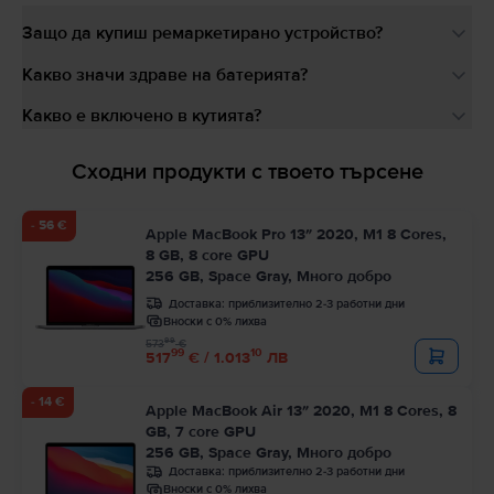
Защо да купиш ремаркетирано устройство?
Какво значи здраве на батерията?
Какво е включено в кутията?
Сходни продукти с твоето търсене
- 56 €
Apple MacBook Pro 13″ 2020, M1 8 Cores,
8 GB, 8 core GPU
256 GB, Space Gray, Много добро
Доставка:
приблизително 2-3 работни дни
Вноски с 0% лихва
99
573
€
99
10
517
€ / 1.013
ЛВ
- 14 €
Apple MacBook Air 13″ 2020, M1 8 Cores, 8
GB, 7 core GPU
256 GB, Space Gray, Много добро
Доставка:
приблизително 2-3 работни дни
Вноски с 0% лихва