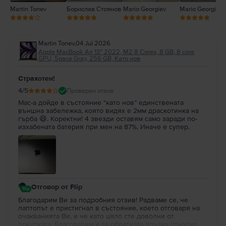
Martin Tonev
Борислав Стоянов
Mario Georgiev
Mario Georgiev
Martin Tonev
,
04 Jul 2026
Apple MacBook Air 13″ 2022, M2 8 Cores, 8 GB, 8 core
GPU, Space Gray, 256 GB, Като нов
Страхотен!
4
/5
Проверен отзив
Mac-a дойде в състояние “като нов” единствената
външна забележка, която видях е 2мм драскотинка на
гърба 😄. Коректни! 4 звезди оставям само заради по-
изхабената батерия при мен на 87%. Иначе е супер.
Отговор от Flip
Благодарим Ви за подробния отзив! Радваме се, че
лаптопът е пристигнал в състояние, което отговаря на
очакванията Ви, и че като цяло сте доволни от
покупката. Благодарим и за обратната връзка относно