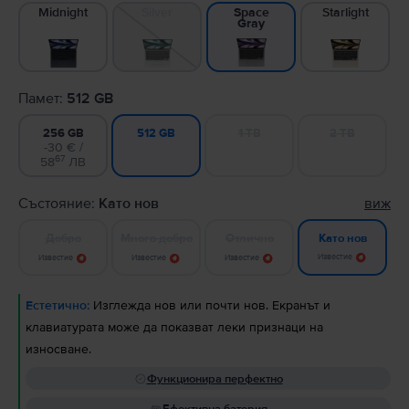
Midnight
Silver
Starlight
Space
Gray
Памет:
512 GB
256 GB
1 TB
2 TB
512 GB
-30 € /
67
58
ЛВ
Състояние:
Като нов
виж
Добро
Много добро
Отлично
Като нов
Известие
Известие
Известие
Известие
Естетично:
Изглежда нов или почти нов. Екранът и
клавиатурата може да показват леки признаци на
износване.
Функционира перфектно