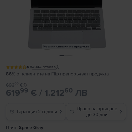
Реални снимки на продукта
4.8
4944
отзива
86%
от клиентите на Flip препоръчват продукта
99
693
€
99
60
619
€ / 1.212
ЛВ
Право на връщане
Гаранция 2 години
❯
❯
до 30 дни
Цвят:
Space Gray