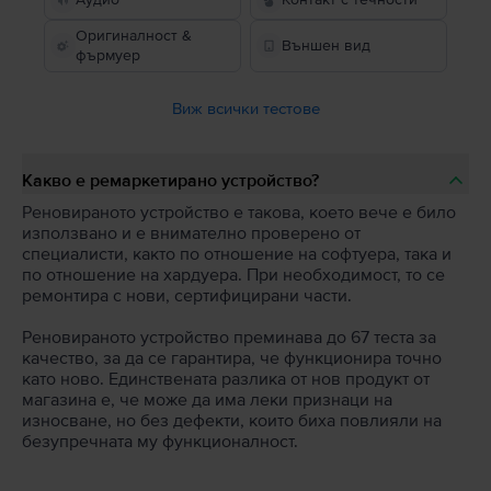
Оригиналност &
Външен вид
фърмуер
Виж всички тестове
Какво е ремаркетирано устройство?
Реновираното устройство е такова, което вече е било
използвано и е внимателно проверено от
специалисти, както по отношение на софтуера, така и
по отношение на хардуера. При необходимост, то се
ремонтира с нови, сертифицирани части.
Реновираното устройство преминава до 67 теста за
качество, за да се гарантира, че функционира точно
като ново. Единствената разлика от нов продукт от
магазина е, че може да има леки признаци на
износване, но без дефекти, които биха повлияли на
безупречната му функционалност.