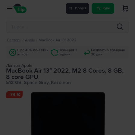
Продай
Купи
Лаптопи
/
Apple
/
MacBook Air 13″ 2022
С до 40% по-евтин
Гаранция 2
Безплатно връщане
от нов
години
30 дни
Лаптоп Apple
MacBook Air 13″ 2022, M2 8 Cores, 8 GB,
8 core GPU
512 GB, Space Gray, Като нов
-
74 €