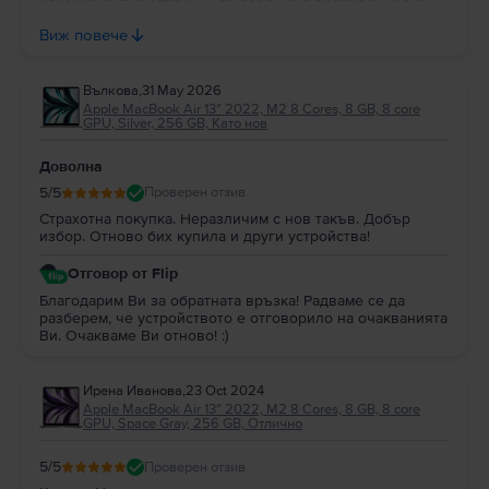
батерията – имайте предвид, че лаптопите на сайта ни
разполагат с капацитет на батерия от 85% до 100% и
Виж повече
тази стойност не зависи от естетическото състояние не
продукта. Пожелаваме Ви приятно и безпроблемно
ползване, а при нужда от съдействие винаги сме на
Вълкова
,
31 May 2026
разположение! :)
Apple MacBook Air 13″ 2022, M2 8 Cores, 8 GB, 8 core
GPU, Silver, 256 GB, Като нов
Доволна
5
/5
Проверен отзив
Страхотна покупка. Неразличим с нов такъв. Добър
избор. Отново бих купила и други устройства!
Отговор от Flip
Благодарим Ви за обратната връзка! Радваме се да
разберем, че устройството е отговорило на очакванията
Ви. Очакваме Ви отново! :)
Ирена Иванова
,
23 Oct 2024
Apple MacBook Air 13″ 2022, M2 8 Cores, 8 GB, 8 core
GPU, Space Gray, 256 GB, Отлично
5
/5
Проверен отзив