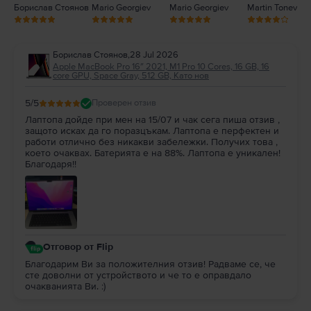
Борислав Стоянов
Mario Georgiev
Mario Georgiev
Martin Tonev
Борислав Стоянов
,
28 Jul 2026
Apple MacBook Pro 16″ 2021, M1 Pro 10 Cores, 16 GB, 16
core GPU, Space Gray, 512 GB, Като нов
5
/5
Проверен отзив
Лаптопа дойде при мен на 15/07 и чак сега пиша отзив ,
защото исках да го поразцъкам. Лаптопа е перфектен и
работи отлично без никакви забележки. Получих това ,
което очаквах. Батерията е на 88%. Лаптопа е уникален!
Благодаря!!
Отговор от Flip
Благодарим Ви за положителния отзив! Радваме се, че
сте доволни от устройството и че то е оправдало
очакванията Ви. :)