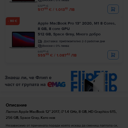
Вноски с 0% лихва
99
573
€
99
10
517
€ / 1.013
ЛВ
- 90 €
Apple MacBook Pro 13″ 2020, M1 8 Cores,
8 GB, 8 core GPU
512 GB, Space Gray, Много добро
Доставка:
приблизително 2-3 работни дни
Вноски с 0% лихва
99
645
€
99
42
555
€ / 1.087
ЛВ
Описание
Лаптоп Apple MacBook 12″ 2017, i7 1.4 GHz, 8 GB, HD Graphics 615,
256 GB, Space Gray, Като нов
Независимо от причината поради която искаш да смениш лаптопа си,