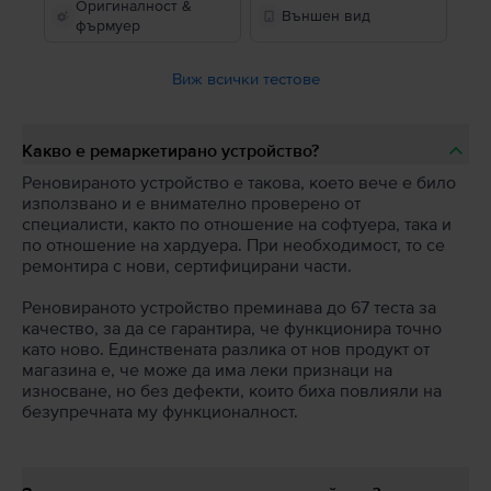
Оригиналност &
Външен вид
фърмуер
Виж всички тестове
Какво е ремаркетирано устройство?
Реновираното устройство е такова, което вече е било
използвано и е внимателно проверено от
специалисти, както по отношение на софтуера, така и
по отношение на хардуера. При необходимост, то се
ремонтира с нови, сертифицирани части.
Реновираното устройство преминава до 67 теста за
качество, за да се гарантира, че функционира точно
като ново. Единствената разлика от нов продукт от
магазина е, че може да има леки признаци на
износване, но без дефекти, които биха повлияли на
безупречната му функционалност.