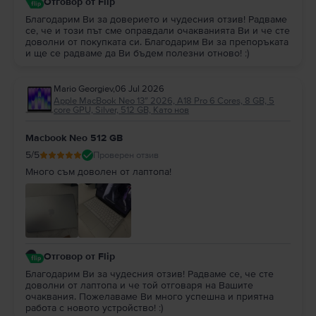
Отговор от Flip
Благодарим Ви за доверието и чудесния отзив! Радваме
се, че и този път сме оправдали очакванията Ви и че сте
доволни от покупката си. Благодарим Ви за препоръката
и ще се радваме да Ви бъдем полезни отново! :)
Mario Georgiev
,
06 Jul 2026
Apple MacBook Neo 13″ 2026, A18 Pro 6 Cores, 8 GB, 5
core GPU, Silver, 512 GB, Като нов
Macbook Neo 512 GB
5
/5
Проверен отзив
Много съм доволен от лаптопа!
Отговор от Flip
Благодарим Ви за чудесния отзив! Радваме се, че сте
доволни от лаптопа и че той отговаря на Вашите
очаквания. Пожелаваме Ви много успешна и приятна
работа с новото устройство! :)