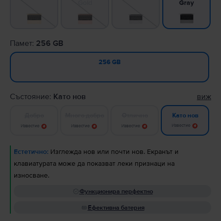
Gold
Gray
Памет:
256 GB
256 GB
Състояние:
Като нов
виж
Добро
Много добро
Отлично
Като нов
Известие
Известие
Известие
Известие
Естетично:
Изглежда нов или почти нов. Екранът и
клавиатурата може да показват леки признаци на
износване.
Функционира перфектно
Ефективна батерия