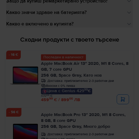
Защо да купиш ремаркетирано устройство?
Какво значи здраве на батерията?
Какво е включено в кутията?
Сходни продукти с твоето търсене
- 16 €
Последен в наличност
Apple MacBook Air 13″ 2020, M1 8 Cores, 8
GB, 7 core GPU
256 GB, Space Gray, Като нов
Доставка:
приблизително 2-3 работни дни
Вноски с 0% лихва
99
Цена с Genius 429
€
99
475
€
99
66
459
€ / 899
ЛВ
- 56 €
Apple MacBook Pro 13″ 2020, M1 8 Cores,
8 GB, 8 core GPU
256 GB, Space Gray, Много добро
Доставка:
приблизително 2-3 работни дни