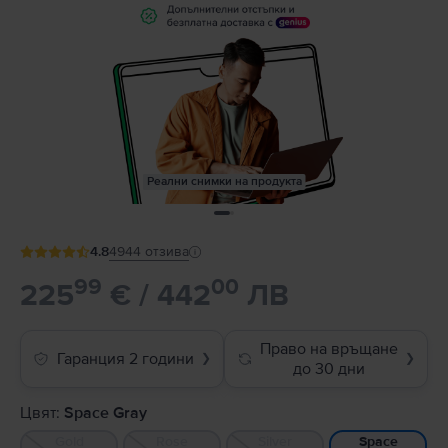
Реални снимки на продукта
4.8
4944
отзива
99
00
225
€ / 442
ЛВ
Право на връщане
Гаранция 2 години
❯
❯
до 30 дни
Цвят:
Space Gray
Gold
Rose
Silver
Space