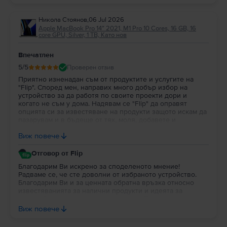
Никола Стоянов
,
06 Jul 2026
Apple MacBook Pro 14″ 2021, M1 Pro 10 Cores, 16 GB, 16
core GPU, Silver, 1 TB, Като нов
Впечатлен
5
/5
Проверен отзив
Приятно изненадан съм от продуктите и услугите на
"Flip". Според мен, направих много добър избор на
устройство за да работя по своите проекти дори и
когато не съм у дома. Надявам се "Flip" да оправят
опцията си за известяване на продукти защото искам да
пазарувам и в бъдеще от тях, моля, добавете и
портфейл в профила на потребителя за да си трупат
Виж повече
парички за пазаруване.
Отговор от Flip
Благодарим Ви искрено за споделеното мнение!
Радваме се, че сте доволни от избраното устройство.
Благодарим Ви и за ценната обратна връзка относно
известяванията за налични продукти и идеята за
портфейл в потребителския профил. Постоянно работим
върху подобряването на платформата и Вашите
Виж повече
предложения са важна част от развитието на Flip. Ще се
радваме да продължим да бъдем Ваш избор и занапред.