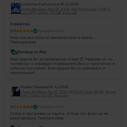
Lyubomira Kozhuharova
,
18 Jul 2026
Apple MacBook Neo 13″ 2026, A18 Pro 6 Cores, 8 GB, 5
core GPU, Indigo, 512 GB, Като нов
Страхотен
5
/5
Проверен отзив
Като нов все едно от магазина съм го взела.
Препоръчвам
Отговор от Flip
Благодарим Ви за прекрасния отзив! 😊 Радваме се, че
телефонът е оправдал очакванията Ви и е пристигнал в
отлично състояние. Благодарим Ви за доверието и
препоръката!
Кубрат Лазаров
,
09 Jul 2026
Apple MacBook Pro 14″ 2021, M1 Pro 8 Cores, 16 GB, 14 core
GPU, Silver, 512 GB, Като нов
5
/5
Проверен отзив
Супер е заслужава си парите. И този път флип не ме
разочароваха. Препоръчвам.