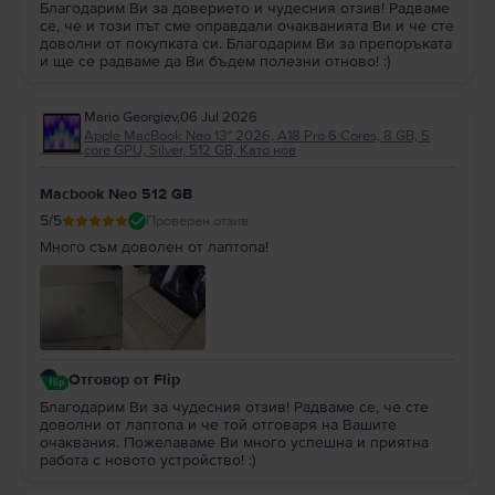
Благодарим Ви за доверието и чудесния отзив! Радваме
се, че и този път сме оправдали очакванията Ви и че сте
доволни от покупката си. Благодарим Ви за препоръката
и ще се радваме да Ви бъдем полезни отново! :)
Mario Georgiev
,
06 Jul 2026
Apple MacBook Neo 13″ 2026, A18 Pro 6 Cores, 8 GB, 5
core GPU, Silver, 512 GB, Като нов
Macbook Neo 512 GB
5
/5
Проверен отзив
Много съм доволен от лаптопа!
Отговор от Flip
Благодарим Ви за чудесния отзив! Радваме се, че сте
доволни от лаптопа и че той отговаря на Вашите
очаквания. Пожелаваме Ви много успешна и приятна
работа с новото устройство! :)