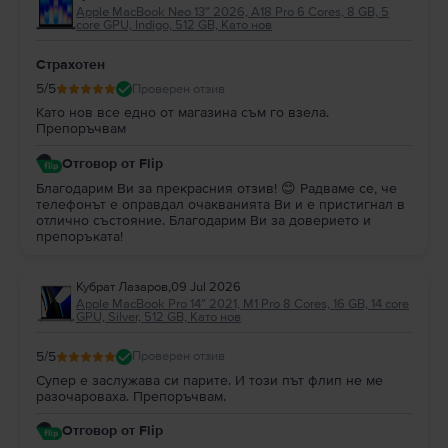
Apple MacBook Neo 13″ 2026, A18 Pro 6 Cores, 8 GB, 5
core GPU, Indigo, 512 GB, Като нов
Страхотен
5
/5
Проверен отзив
Като нов все едно от магазина съм го взела.
Препоръчвам
Отговор от Flip
Благодарим Ви за прекрасния отзив! 😊 Радваме се, че
телефонът е оправдал очакванията Ви и е пристигнал в
отлично състояние. Благодарим Ви за доверието и
препоръката!
Кубрат Лазаров
,
09 Jul 2026
Apple MacBook Pro 14″ 2021, M1 Pro 8 Cores, 16 GB, 14 core
GPU, Silver, 512 GB, Като нов
5
/5
Проверен отзив
Супер е заслужава си парите. И този път флип не ме
разочароваха. Препоръчвам.
Отговор от Flip