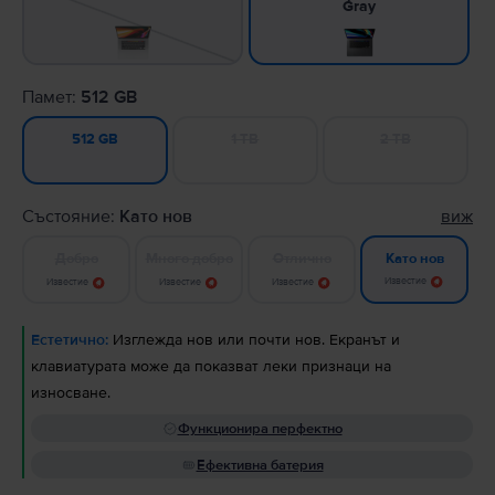
Gray
Памет:
512 GB
1 TB
2 TB
512 GB
Състояние:
Като нов
виж
Добро
Много добро
Отлично
Като нов
Известие
Известие
Известие
Известие
Естетично:
Изглежда нов или почти нов. Екранът и
клавиатурата може да показват леки признаци на
износване.
Функционира перфектно
Ефективна батерия