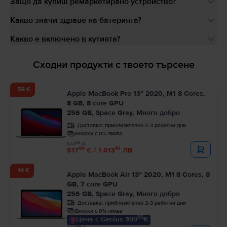
Защо да купиш ремаркетирано устройство?
Какво значи здраве на батерията?
Какво е включено в кутията?
Сходни продукти с твоето търсене
- 56 €
Apple MacBook Pro 13″ 2020, M1 8 Cores,
8 GB, 8 core GPU
256 GB, Space Gray, Много добро
Доставка:
приблизително 2-3 работни дни
Вноски с 0% лихва
99
573
€
99
10
517
€ / 1.013
ЛВ
- 14 €
Apple MacBook Air 13″ 2020, M1 8 Cores, 8
GB, 7 core GPU
256 GB, Space Gray, Много добро
Доставка:
приблизително 2-3 работни дни
Вноски с 0% лихва
99
Цена с Genius 399
€
99