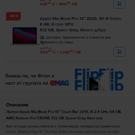
443
€
99
99
429
€ / 840
ЛВ
- 90 €
Apple MacBook Pro 13″ 2020, M1 8 Cores,
8 GB, 8 core GPU
512 GB, Space Gray, Много добро
Доставка:
приблизително 2-3 работни дни
Вноски с 0% лихва
99
645
€
99
42
555
€ / 1.087
ЛВ
Описание
Лаптоп Apple MacBook Pro 16″ Touch Bar 2019, i9 2.4 GHz, 64 GB,
AMD Radeon Pro 5300M, 512 GB, Space Gray, Като нов
Ако ти също цениш лаптопи с голям екран, попадна на правилното
място. Макбук Про 16” Тъч Бар 2019 улеснява работата или онлайн