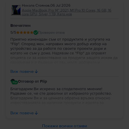
Никола Стоянов
,
06 Jul 2026
Apple MacBook Pro 14″ 2021, M1 Pro 10 Cores, 16 GB, 16
core GPU, Silver, 1 TB, Като нов
Впечатлен
5
/5
Проверен отзив
Приятно изненадан съм от продуктите и услугите на
"Flip". Според мен, направих много добър избор на
устройство за да работя по своите проекти дори и
когато не съм у дома. Надявам се "Flip" да оправят
опцията си за известяване на продукти защото искам да
пазарувам и в бъдеще от тях, моля, добавете и
портфейл в профила на потребителя за да си трупат
Виж повече
парички за пазаруване.
Отговор от Flip
Благодарим Ви искрено за споделеното мнение!
Радваме се, че сте доволни от избраното устройство.
Благодарим Ви и за ценната обратна връзка относно
известяванията за налични продукти и идеята за
портфейл в потребителския профил. Постоянно работим
върху подобряването на платформата и Вашите
Виж повече
предложения са важна част от развитието на Flip. Ще се
радваме да продължим да бъдем Ваш избор и занапред.
Благодарим Ви за доверието!
Покажи всички отзиви