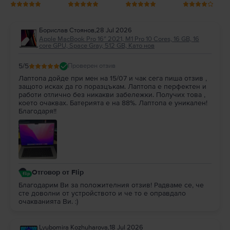
Борислав Стоянов
,
28 Jul 2026
Apple MacBook Pro 16″ 2021, M1 Pro 10 Cores, 16 GB, 16
core GPU, Space Gray, 512 GB, Като нов
5
/5
Проверен отзив
Лаптопа дойде при мен на 15/07 и чак сега пиша отзив ,
защото исках да го поразцъкам. Лаптопа е перфектен и
работи отлично без никакви забележки. Получих това ,
което очаквах. Батерията е на 88%. Лаптопа е уникален!
Благодаря!!
Отговор от Flip
Благодарим Ви за положителния отзив! Радваме се, че
сте доволни от устройството и че то е оправдало
очакванията Ви. :)
Lyubomira Kozhuharova
,
18 Jul 2026