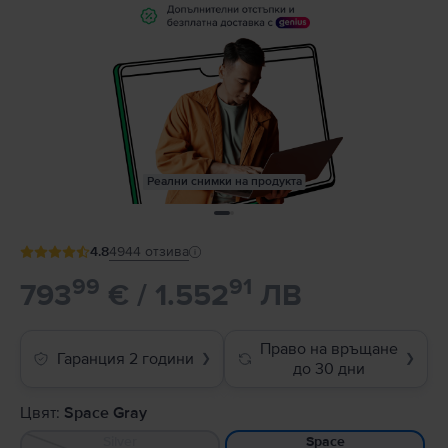
Реални снимки на продукта
4.8
4944
отзива
99
91
793
€ / 1.552
ЛВ
Право на връщане
Гаранция 2 години
❯
❯
до 30 дни
Цвят:
Space Gray
Silver
Space