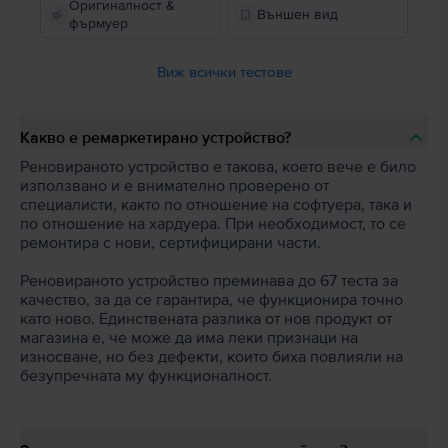
Оригиналност &
Външен вид
фърмуер
Виж всички тестове
Какво е ремаркетирано устройство?
Реновираното устройство е такова, което вече е било
използвано и е внимателно проверено от
специалисти, както по отношение на софтуера, така и
по отношение на хардуера. При необходимост, то се
ремонтира с нови, сертифицирани части.
Реновираното устройство преминава до 67 теста за
качество, за да се гарантира, че функционира точно
като ново. Единствената разлика от нов продукт от
магазина е, че може да има леки признаци на
износване, но без дефекти, които биха повлияли на
безупречната му функционалност.