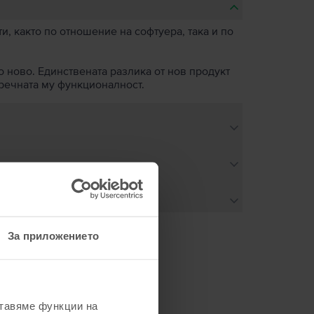
, както по отношение на софтуера, така и по
о ново. Единствената разлика от нов продукт
пречната му функционалност.
За приложението
не
ставяме функции на