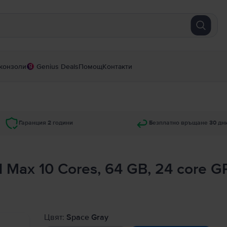
конзоли
Genius Deals
Помощ
Контакти
Гаранция 2 години
Безплатно връщане 30 дн
1 Max 10 Cores, 64 GB, 24 core 
Цвят:
Space Gray