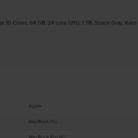
 10 Cores, 64 GB, 24 core GPU, 1 TB, Space Gray, Като
Информация за производителя
 свързани с продукта.
ато радиатори или камини, където температурите могат да надхвърлят 100°C. П
Apple
cBook от влага, влажност или атмосферни условия като дъжд, сняг и мъгла. За
илация около MacBook и неговия захранващ адаптер и работете с тях внимате
неговия захранващ адаптер по време на работа или зареждане. MacBook съдър
MacBook Pro
олета могат да попречат на медицински устройства. Консултирайте се с Вашия
support.apple.com/en-ca/guide/macbook-air/apd9b8f7aa11/mac
MacBook Pro 16″