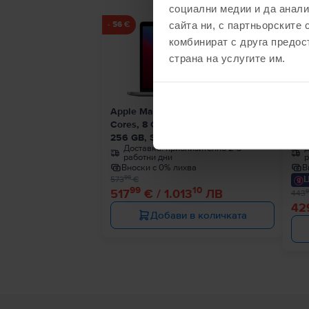
социални медии и да анали
сайта ни, с партньорските 
- 56 €
- 14 
комбинират с друга предос
страна на услугите им.
Apple MacBook Pro 13″ 2020, M1 8
App
Cores, 8 GB, 8 core GPU
Cor
256 GB, Space Gray, Много добро
256
Доставка:
приблизително 2-3
Д
работни дни
р
Вноски с 0% лихва
В
Ц
99
573
€
99
10
517
€ / 1.013
ЛВ
9
443
42
Добави в количката