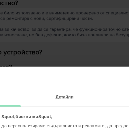
йство?
 е било използвано и е внимателно проверено от специалисти
 се ремонтира с нови, сертифицирани части.
 за качество, за да се гарантира, че функционира точно кат
на износване, но без дефекти, които биха повлияли на безу
 устройство?
ята?
Детайли
ходни продукти с твоето търсе
 &quot;бисквитки&quot;
а да персонализираме съдържанието и рекламите, да предо