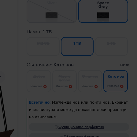
Silver
Space
Gray
Памет:
1 TB
512 GB
2 TB
1 TB
Състояние:
Като нов
виж
Добро
Много
Отлично
Като нов
добро
Известие
Известие
Известие
Известие
Естетично:
Изглежда нов или почти нов. Екранът
и клавиатурата може да показват леки признаци
на износване.
Функционира перфектно