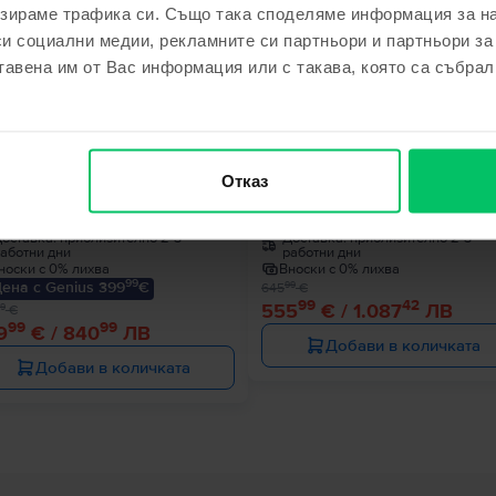
зираме трафика си. Също така споделяме информация за на
си социални медии, рекламните си партньори и партньори за
€
- 90 €
тавена им от Вас информация или с такава, която са събрал
le MacBook Air 13″ 2020, M1 8
Apple MacBook Pro 13″ 2020, M
Отказ
es, 8 GB, 7 core GPU
Cores, 8 GB, 8 core GPU
 GB, Space Gray, Много добро
512 GB, Space Gray, Много доб
оставка:
приблизително 2-3
Доставка:
приблизително 2-3
аботни дни
работни дни
носки с 0% лихва
Вноски с 0% лихва
99
ена с Genius 399
€
99
645
€
99
42
555
€ / 1.087
ЛВ
9
€
99
99
9
€ / 840
ЛВ
Добави в количката
Добави в количката