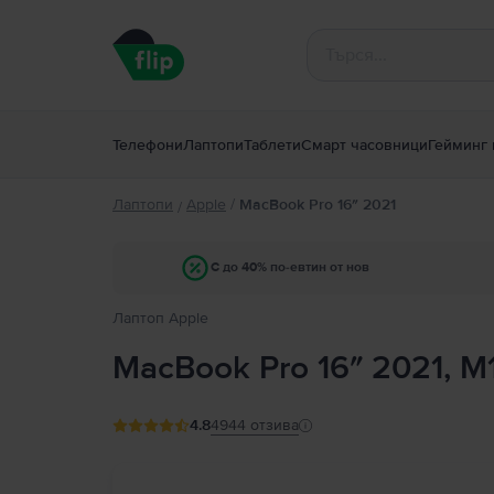
Телефони
Лаптопи
Таблети
Смарт часовници
Гейминг 
Лаптопи
Apple
/
MacBook Pro 16″ 2021
/
С до 40% по-евтин от нов
Лаптоп Apple
MacBook Pro 16″ 2021, M
4.8
4944
отзива