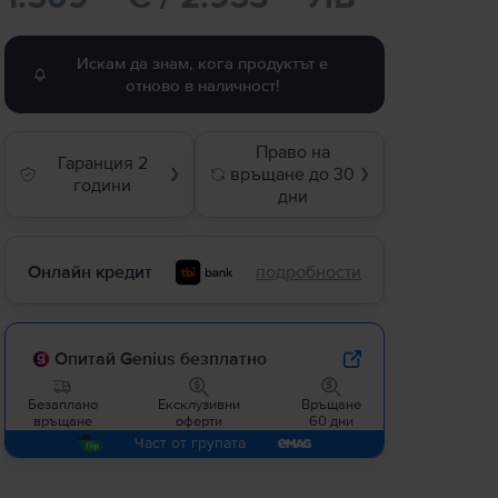
Искам да знам, кога продуктът е
отново в наличност!
Право на
Гаранция 2
връщане до 30
❯
❯
години
дни
Онлайн кредит
подробности
Опитай Genius безплатно
Безаплано
Ексклузивни
Връщане
връщане
оферти
60 дни
Част от групата