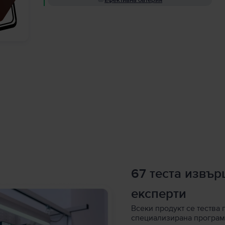
Ефективна батерия
67 теста извъ
експерти
Всеки продукт се тества 
специализирана програм