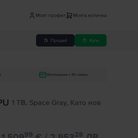
Моят профил
Моята количка
Продай
Купи
и
Изплащане с 0% лихва
GPU
1 TB, Space Gray, Като нов
99
28
1.509
€ / 2.953
ЛВ