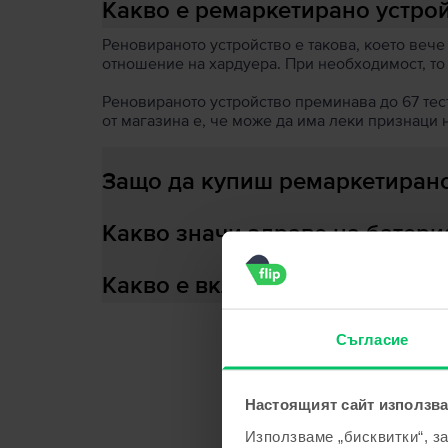
Какво е ремаркетирано устро
Реновираното устройство е такова, което вече
отношение на хардуера. При необходимост, то
Реновираното устройство преминава до 67 теста
от магазина е, че може да има леки признаци 
Защо да купиш ремаркетирано
Какво значи здраве на батери
Какво е включено в кутията?
Съгласие
С
Настоящият сайт използва
Използваме „бисквитки“, з