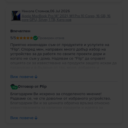
Никола Стоянов
,
06 Jul 2026
Apple MacBook Pro 14″ 2021, M1 Pro 10 Cores, 16 GB, 16
core GPU, Silver, 1 TB, Като нов
Впечатлен
5
/5
Проверен отзив
Приятно изненадан съм от продуктите и услугите на
"Flip". Според мен, направих много добър избор на
устройство за да работя по своите проекти дори и
когато не съм у дома. Надявам се "Flip" да оправят
опцията си за известяване на продукти защото искам да
пазарувам и в бъдеще от тях, моля, добавете и
портфейл в профила на потребителя за да си трупат
Виж повече
парички за пазаруване.
Отговор от Flip
Благодарим Ви искрено за споделеното мнение!
Радваме се, че сте доволни от избраното устройство.
Благодарим Ви и за ценната обратна връзка относно
известяванията за налични продукти и идеята за
портфейл в потребителския профил. Постоянно работим
върху подобряването на платформата и Вашите
Виж повече
предложения са важна част от развитието на Flip. Ще се
радваме да продължим да бъдем Ваш избор и занапред.