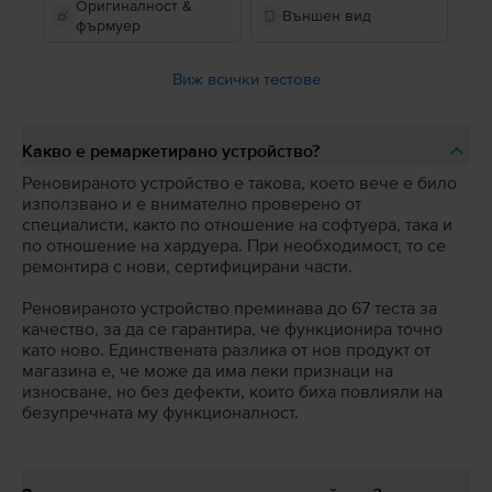
Оригиналност &
Външен вид
фърмуер
Виж всички тестове
Какво е ремаркетирано устройство?
Реновираното устройство е такова, което вече е било
използвано и е внимателно проверено от
специалисти, както по отношение на софтуера, така и
по отношение на хардуера. При необходимост, то се
ремонтира с нови, сертифицирани части.
Реновираното устройство преминава до 67 теста за
качество, за да се гарантира, че функционира точно
като ново. Единствената разлика от нов продукт от
магазина е, че може да има леки признаци на
износване, но без дефекти, които биха повлияли на
безупречната му функционалност.