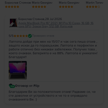
Борислав Стоянов
Mario Georgiev
Mario Georgiev
Martin Tonev
Борислав Стоянов
,
28 Jul 2026
Apple MacBook Pro 16″ 2021, M1 Pro 10 Cores, 16 GB, 16
core GPU, Space Gray, 512 GB, Като нов
5
/5
Проверен отзив
Лаптопа дойде при мен на 15/07 и чак сега пиша отзив ,
защото исках да го поразцъкам. Лаптопа е перфектен и
работи отлично без никакви забележки. Получих това ,
което очаквах. Батерията е на 88%. Лаптопа е уникален!
Благодаря!!
Отговор от Flip
Благодарим Ви за положителния отзив! Радваме се, че
сте доволни от устройството и че то е оправдало
очакванията Ви. :)