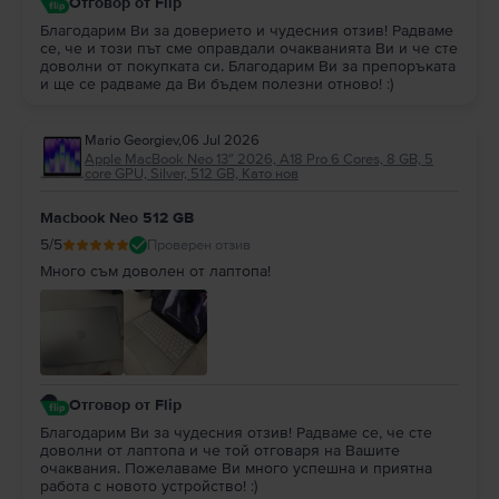
Отговор от Flip
Благодарим Ви за доверието и чудесния отзив! Радваме
се, че и този път сме оправдали очакванията Ви и че сте
доволни от покупката си. Благодарим Ви за препоръката
и ще се радваме да Ви бъдем полезни отново! :)
Mario Georgiev
,
06 Jul 2026
Apple MacBook Neo 13″ 2026, A18 Pro 6 Cores, 8 GB, 5
core GPU, Silver, 512 GB, Като нов
Macbook Neo 512 GB
5
/5
Проверен отзив
Много съм доволен от лаптопа!
Отговор от Flip
Благодарим Ви за чудесния отзив! Радваме се, че сте
доволни от лаптопа и че той отговаря на Вашите
очаквания. Пожелаваме Ви много успешна и приятна
работа с новото устройство! :)