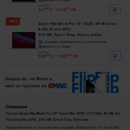
Вноски с 0% лихва
99
573
€
99
10
517
€ / 1.013
ЛВ
- 90 €
Apple MacBook Pro 13″ 2020, M1 8 Cores,
8 GB, 8 core GPU
512 GB, Space Gray, Много добро
Доставка:
приблизително 2-3 работни дни
Вноски с 0% лихва
99
645
€
99
42
555
€ / 1.087
ЛВ
Описание
Лаптоп Apple MacBook Pro 13″ Touch Bar 2019, i7 1.7 GHz, 16 GB, Iris
Plus Graphics 645, 256 GB, Space Gray, Като нов
Бъди впечатлен от технологиите на Apple. MacBook Pro 13” Touch Bar