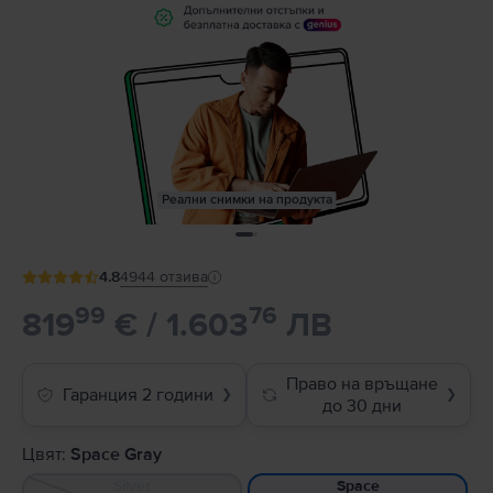
Реални снимки на продукта
4.8
4944
отзива
99
76
819
€ / 1.603
ЛВ
Право на връщане
Гаранция 2 години
❯
❯
до 30 дни
Цвят:
Space Gray
Silver
Space