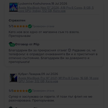
Lyubomira Kozhuharova
,
18 Jul 2026
Apple MacBook Neo 13″ 2026, A18 Pro 6 Cores, 8 GB, 5
core GPU, Indigo, 512 GB, Като нов
Страхотен
5
/5
Проверен отзив
Като нов все едно от магазина съм го взела.
Препоръчвам
Отговор от Flip
Благодарим Ви за прекрасния отзив! 😊 Радваме се, че
телефонът е оправдал очакванията Ви и е пристигнал в
отлично състояние. Благодарим Ви за доверието и
препоръката!
Кубрат Лазаров
,
09 Jul 2026
Apple MacBook Pro 14″ 2021, M1 Pro 8 Cores, 16 GB, 14 core
GPU, Silver, 512 GB, Като нов
5
/5
Проверен отзив
Супер е заслужава си парите. И този път флип не ме
разочароваха. Препоръчвам.