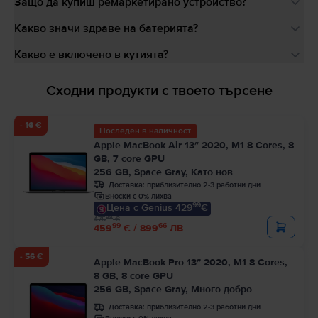
Защо да купиш ремаркетирано устройство?
Какво значи здраве на батерията?
Какво е включено в кутията?
Сходни продукти с твоето търсене
- 16 €
Последен в наличност
Apple MacBook Air 13″ 2020, M1 8 Cores, 8
GB, 7 core GPU
256 GB, Space Gray, Като нов
Доставка:
приблизително 2-3 работни дни
Вноски с 0% лихва
99
Цена с Genius 429
€
99
475
€
99
66
459
€ / 899
ЛВ
- 56 €
Apple MacBook Pro 13″ 2020, M1 8 Cores,
8 GB, 8 core GPU
256 GB, Space Gray, Много добро
Доставка:
приблизително 2-3 работни дни