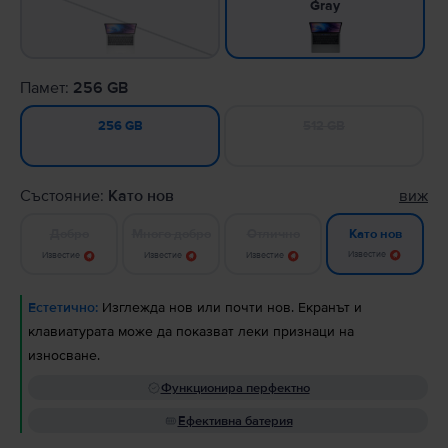
Gray
Памет:
256 GB
512 GB
256 GB
Състояние:
Като нов
виж
Добро
Много добро
Отлично
Като нов
Известие
Известие
Известие
Известие
Естетично:
Изглежда нов или почти нов. Екранът и
клавиатурата може да показват леки признаци на
износване.
Функционира перфектно
Ефективна батерия