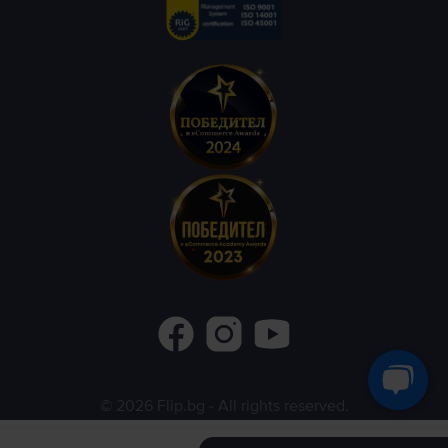
©
2026
Flip.bg
- All rights reserved.
Flip.ro
Flip.gr
Rejoy.hu