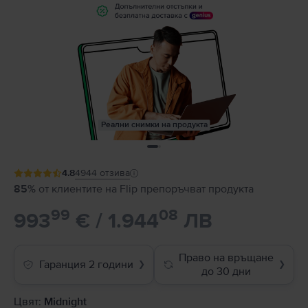
Реални снимки на продукта
4.8
4944
отзива
85%
от клиентите на Flip препоръчват продукта
99
08
993
€ / 1.944
ЛВ
Право на връщане
Гаранция 2 години
❯
❯
до 30 дни
Цвят:
Midnight