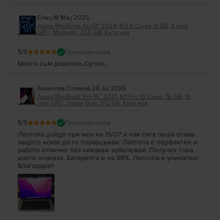
получават не само качествени устройства, но и
необходимото съдействие при възникване на подобни
Спас
,
18 May 2025
ситуации. :)
Apple MacBook Air 13″ 2024, M3 8 Cores, 8 GB, 8 core
GPU, Midnight, 256 GB, Като нов
5
/5
Проверен отзив
Много съм доволен..Супер..
Борислав Стоянов
,
28 Jul 2026
Apple MacBook Pro 16″ 2021, M1 Pro 10 Cores, 16 GB, 16
core GPU, Space Gray, 512 GB, Като нов
5
/5
Проверен отзив
Лаптопа дойде при мен на 15/07 и чак сега пиша отзив ,
защото исках да го поразцъкам. Лаптопа е перфектен и
работи отлично без никакви забележки. Получих това ,
което очаквах. Батерията е на 88%. Лаптопа е уникален!
Благодаря!!