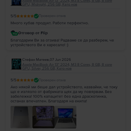
Apple MacBook Air 13″ 2024, M3 8 Cores, 8 GB, 8 core
GPU, Midnight, 256 GB, Като нов
5
/5
Проверен отзив
Много хубав продукт. Работи перфектно.
Отговор от Flip
Благодарим Ви за отзива! Радваме се да разберем, че
устройството Ви е харесало! :)
Стефан Матеев
,
07 Jun 2026
Apple MacBook Air 13″ 2024, M3 8 Cores, 8 GB, 8 core
GPU, Silver, 256 GB, Като нов
5
/5
Проверен отзив
Ако някой ми беше дал устройството, казвайки, че току
що е излязло от фабриката щях да му повярвам. Без
забележка! 100% капацитет без една драскотинка,
останах впечатлен. Благодаря на екипа!