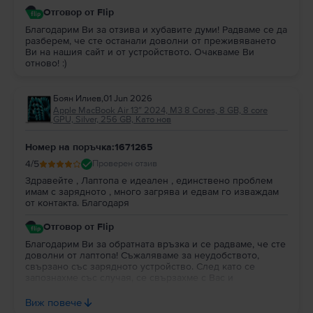
Отговор от Flip
Благодарим Ви за отзива и хубавите думи! Радваме се да
разберем, че сте останали доволни от преживяването
Ви на нашия сайт и от устройството. Очакваме Ви
отново! :)
Боян Илиев
,
01 Jun 2026
Apple MacBook Air 13″ 2024, M3 8 Cores, 8 GB, 8 core
GPU, Silver, 256 GB, Като нов
Номер на поръчка:1671265
4
/5
Проверен отзив
Здравейте , Лаптопа е идеален , единствено проблем
имам с зарядното , много загрява и едвам го изваждам
от контакта. Благодаря
Отговор от Flip
Благодарим Ви за обратната връзка и се радваме, че сте
доволни от лаптопа! Съжаляваме за неудобството,
свързано със зарядното устройство. След като се
запознахме със случая, се свързахме с Вас и
предложихме решение, за да отстраним проблема
възможно най-бързо.Благодарим Ви, че ни
Виж повече
сигнализирахте. За нас е важно клиентите ни да