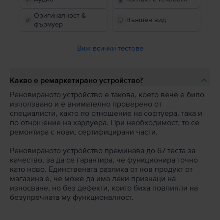
Оригиналност &
Външен вид
фърмуер
Виж всички тестове
Какво е ремаркетирано устройство?
Реновираното устройство е такова, което вече е било
използвано и е внимателно проверено от
специалисти, както по отношение на софтуера, така и
по отношение на хардуера. При необходимост, то се
ремонтира с нови, сертифицирани части.
Реновираното устройство преминава до 67 теста за
качество, за да се гарантира, че функционира точно
като ново. Единствената разлика от нов продукт от
магазина е, че може да има леки признаци на
износване, но без дефекти, които биха повлияли на
безупречната му функционалност.