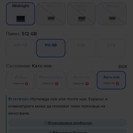
Silver
Space
Starlight
Midnight
Gray
Памет:
512 GB
256 GB
1 TB
2 TB
512 GB
Състояние:
Като нов
виж
Добро
Много добро
Отлично
Като нов
Известие
Известие
Известие
Известие
Естетично:
Изглежда нов или почти нов. Екранът и
клавиатурата може да показват леки признаци на
износване.
Функционира перфектно
Ефективна батерия