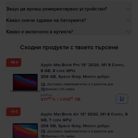
Защо да купиш ремаркетирано устройство?
Какво значи здраве на батерията?
Какво е включено в кутията?
Сходни продукти с твоето търсене
- 56 €
Apple MacBook Pro 13″ 2020, M1 8 Cores,
8 GB, 8 core GPU
256 GB, Space Gray, Много добро
Доставка:
приблизително 2-3 работни дни
Вноски с 0% лихва
99
573
€
99
10
517
€ / 1.013
ЛВ
- 14 €
Apple MacBook Air 13″ 2020, M1 8 Cores, 8
GB, 7 core GPU
256 GB, Space Gray, Много добро
Доставка:
приблизително 2-3 работни дни
Вноски с 0% лихва