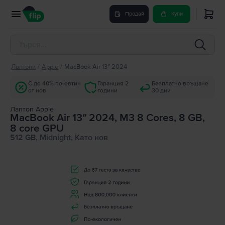
Продай
Купи
Лаптопи
/
Apple
/
MacBook Air 13″ 2024
С до 40% по-евтин
Гаранция 2
Безплатно връщане
от нов
години
30 дни
Лаптоп Apple
MacBook Air 13″ 2024, M3 8 Cores, 8 GB,
8 core GPU
512 GB, Midnight, Като нов