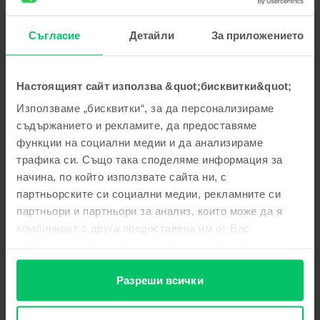
а някои от най-предпочитаните са Zoom и Google Meets.
Без значение кое ще избереш, то ще ти свърши
Съгласие
Детайли
За приложението
чудесна работа, за да успеете да направите обща
празнична вечеря, дори и дигитално.
БОНУС: Как да добавиш красотата и уюта на горяща
Настоящият сайт използва &quot;бисквитки&quot;
камина, без да притежаваш такава?
Използваме „бисквитки“, за да персонализираме
съдържанието и рекламите, да предоставяме
функции на социални медии и да анализираме
трафика си. Също така споделяме информация за
начина, по който използвате сайта ни, с
партньорските си социални медии, рекламните си
партньори и партньори за анализ, които може да я
комбинират с друга предоставена им от Вас
информация или с такава, която са събрали от
ползването от Ваша страна на услугите им.
Разреши всички
Коледа, то почти сигурно е, че ще спомене горяща