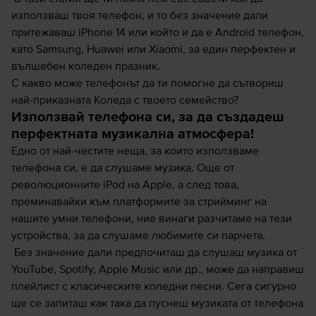
използваш твоя телефон, и то без значение дали
притежаваш
iPhone 14
или който и да е Android телефон,
като Samsung, Huawei или Xiaomi, за един перфектен и
вълшебен коледен празник.
С какво може телефонът да ти помогне да сътвориш
най-приказната Коледа с твоето семейство?
Използвай телефона си, за да създадеш
перфектната музикална атмосфера!
Едно от най-честите неща, за които използваме
телефона си, е да слушаме музика. Още от
революционните iPod на
Apple
, а след това,
преминавайки към платформите за стрийминг на
нашите умни
телефони
, ние винаги разчитаме на тези
устройства, за да слушаме любимите си парчета.
Без значение дали предпочиташ да слушаш музика от
YouTube, Spotify, Apple Music или др., може да направиш
плейлист с класическите коледни песни. Сега сигурно
ще се запиташ как така да пуснеш музиката от телефона