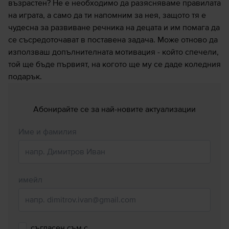
възрастен? Не е необходимо да разясняваме правилата
на играта, а само да ти напомним за нея, защото тя е
чудесна за развиване речника на децата и им помага да
се съсредоточават в поставена задача. Може отново да
използваш допълнителната мотивация - който спечели,
той ще бъде първият, на когото ще му се даде коледния
подарък.
Абонирайте се за най-новите актуализации
Име и фамилия
имейл
съгласен съм с