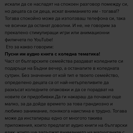
искали да се насладят на спокоен разговор помежду си,
но децата са си деца, искат вниманието им - тогава!?
Тогава спокойно може да използваш телефона си, така
че всички да останат доволни. И не, не говорим за
прекалено стимулиращи игри или анимационни
филмчета по YouTube!
Ето за какво говорим:
Пусни им аудио книга с коледна тематика!
Част от българските семейства раздават коледните си
подаръци на Бъдни вечер, а останалите в коледната
сутрин. Без значение от кой тип е твоето семейство,
определено децата са от най-нетърпеливите да
разкъсат коледните опаковки и да се порадват на
новите си придобивки.Да ги накараш да почакат още
малко, за да дойде времето за това грандиозно и
любимо занимание, понякога наистина е трудно. Тогава
може да инсталираш едно от многото такива
приложения, които предлагат аудио книги на български
език, които ще задържат вниманието на малчуганите с