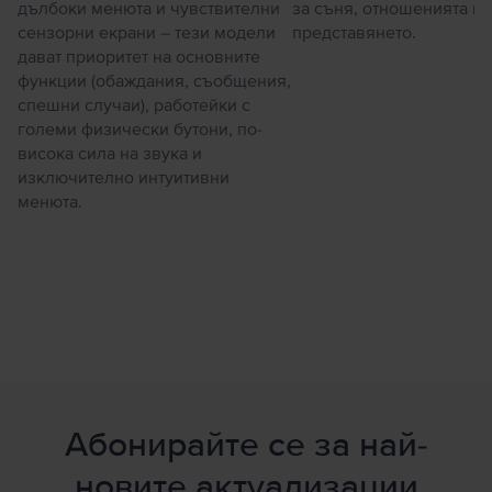
дълбоки менюта и чувствителни
за съня, отношенията и
сензорни екрани – тези модели
представянето.
дават приоритет на основните
функции (обаждания, съобщения,
спешни случаи), работейки с
големи физически бутони, по-
висока сила на звука и
изключително интуитивни
менюта.
Абонирайте се за най-
новите актуализации