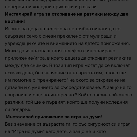
невероятни коледни приказки и разкази.
Инсталирай игра за откриване на разлики между две
картини!
Игрите за деца на телефона не трябва винаги да се
свързват само с онези прекалено стимулиращи и
увреждащи очите и вниманието на детето приложения.
Може да използваш твоя телефон с инсталирано
приложение/игра, в което децата да откриват разликите
между две снимки. В този тип игра могат да се включат
всички деца, без значение от възрастта им, а това ще
им помогне с “тренирането” на окото за откриване на
детайли и с умението за съсредоточаване. А защо не го
направиш и още по-интересно?! Който открие най-много
разлики, той ще е първият, който ще получи коледния
си подарък.
Инсталирай приложение за игра на думи!
Без значение от възрастта ти, то със сигурност си играл
на “Игра на думи” като дете, а защо не и като