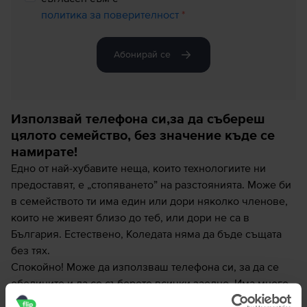
политика за поверителност
*
Абонирай се
Използвай телефона си,за да събереш
цялото семейство, без значение къде се
намирате!
Едно от най-хубавите неща, които технологиите ни
предоставят, е „стопяването” на разстоянията. Може би
в семейството ти има един или дори няколко членове,
които не живеят близо до теб, или дори не са в
България. Естествено, Коледата няма да бъде същата
без тях.
Спокойно! Може да използваш телефона си, за да се
обедините и да се съберете всички заедно. Има много
приложения, към които може да се обърнеш за помощ,