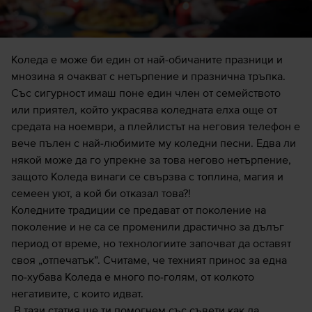
Коледа е може би един от най-обичаните празници и
мнозина я очакват с нетърпение и празнична тръпка.
Със сигурност имаш поне един член от семейството
или приятел, който украсява коледната елха още от
средата на ноември, а плейлистът на неговия
телефон
е
вече пълен с най-любимите му коледни песни. Едва ли
някой може да го упрекне за това негово нетърпение,
защото Коледа винаги се свързва с топлина, магия и
семеен уют, а кой би отказал това?!
Коледните традиции се предават от поколение на
поколение и не са се променили драстично за дълъг
период от време, но технологиите започват да оставят
своя „отпечатък”. Считаме, че техният принос за една
по-хубава Коледа е много по-голям, от колкото
негативите, с които идват.
В тази статия ще ти помогнем със съвети как да