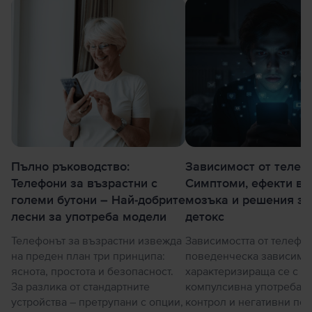
Пълно ръководство:
Зависимост от телеф
Телефони за възрастни с
Симптоми, ефекти въ
големи бутони – Най-добрите
мозъка и решения за
лесни за употреба модели
детокс
Телефонът за възрастни извежда
Зависимостта от телефо
на преден план три принципа:
поведенческа зависимос
яснота, простота и безопасност.
характеризираща се с
За разлика от стандартните
компулсивна употреба, з
устройства – претрупани с опции,
контрол и негативни по