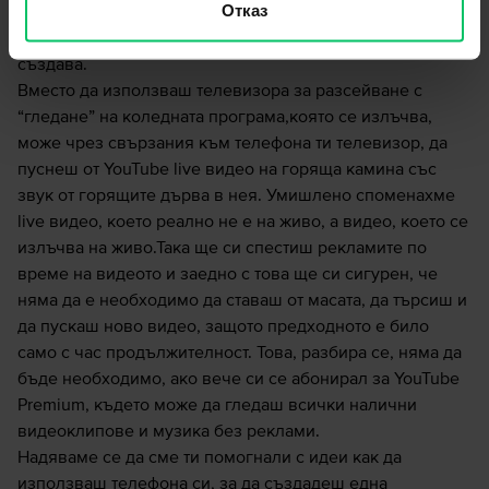
Отказ
топла камина. Може би не притежаваш такава, но има
начин все пак да се насладите на тази идилия, която тя
създава.
Вместо да използваш телевизора за разсейване с
“гледане” на коледната програма,която се излъчва,
може чрез свързания към телефона ти телевизор, да
пуснеш от YouTube live видео на горяща камина със
звук от горящите дърва в нея. Умишлено споменахме
live видео, което реално не е на живо, а видео, което се
излъчва на живо.Така ще си спестиш рекламите по
време на видеото и заедно с това ще си сигурен, че
няма да е необходимо да ставаш от масата, да търсиш и
да пускаш ново видео, защото предходното е било
само с час продължителност. Това, разбира се, няма да
бъде необходимо, ако вече си се абонирал за YouTube
Premium, където може да гледаш всички налични
видеоклипове и музика без реклами.
Надяваме се да сме ти помогнали с идеи как да
използваш телефона си, за да създадеш една