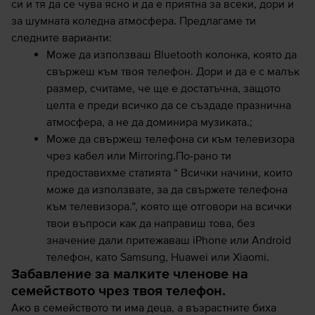
си и тя да се чува ясно и да е приятна за всеки, дори и
за шумната коледна атмосфера. Предлагаме ти
следните варианти:
Може да използваш
Bluetooth колонка
, която да
свържеш към твоя телефон. Дори и да е с малък
размер, считаме, че ще е достатъчна, защото
целта е преди всичко да се създаде празнична
атмосфера, а не да доминира музиката.;
Може да свържеш
телефона си към телевизора
чрез кабел или Mirroring
.По-рано ти
предоставихме статията “
Всички начини, които
може да използвате, за да свържете телефона
към телевизора
.”, която ще отговори на всички
твои въпроси как да направиш това, без
значение дали притежаваш iPhone или Android
телефон, като Samsung, Huawei или Xiaomi.
Забавление за малките членове на
семейството чрез твоя телефон.
Ако в семейството ти има деца, а възрастните биха