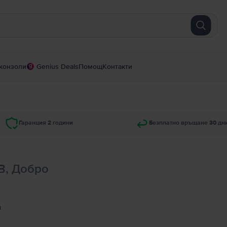
конзоли
Genius Deals
Помощ
Контакти
Гаранция 2 години
Безплатно връщане 30 дн
GB, Добро
а