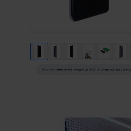
Реални снимки на продукта, който предстои да закуп