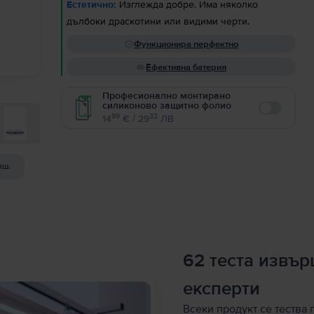
Естетично:
Изглежда добре. Има няколко
дълбоки драскотини или видими черти.
Функционира перфектно
Ефективна батерия
Професионално монтирано
силиконово защитно фолио
Enable
99
32
14
€ / 29
ЛВ
иш.
62 теста извъ
експерти
Всеки продукт се тества 