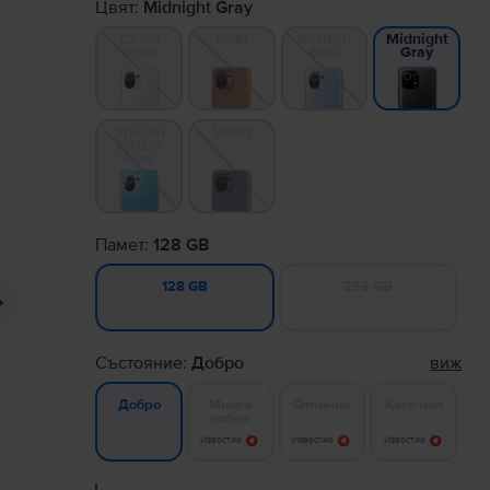
Цвят:
Midnight Gray
Cloud
Gold
Horizon
Midnight
White
Blue
Gray
Special
Violet
Edition
Blue
Памет:
128 GB
256 GB
128 GB
Състояние:
Добро
виж
Много
Отлично
Като нов
Добро
добро
Известие
Известие
Известие