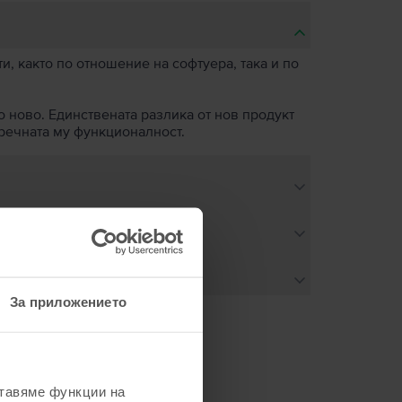
, както по отношение на софтуера, така и по
о ново. Единствената разлика от нов продукт
пречната му функционалност.
За приложението
не
ставяме функции на