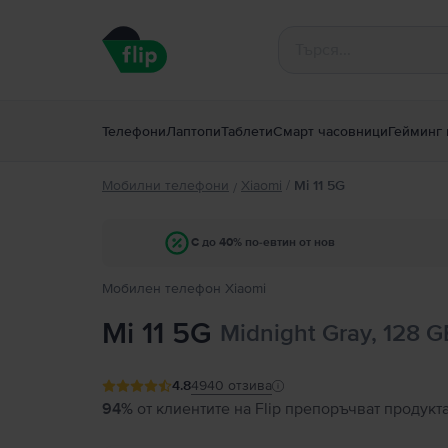
Телефони
Лаптопи
Таблети
Смарт часовници
Гейминг 
Мобилни телефони
Xiaomi
/
Mi 11 5G
/
С до 40% по-евтин от нов
Мобилен телефон Xiaomi
Mi 11 5G
Midnight Gray, 128 
4.8
4940
отзива
94%
от клиентите на Flip препоръчват продукт