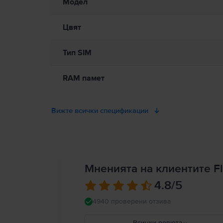
Модел
Цвят
Тип SIM
RAM памет
Вижте всички спецификации
Мненията на клиентите Fl
4.8
/5
4940 проверени отзива
Всички ревюта