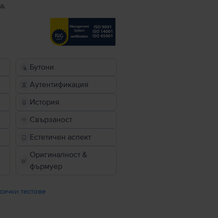
а.
Бутони
Аутентификация
История
Свързаност
Естетичен аспект
Оригиналност &
фърмуер
сички тестове