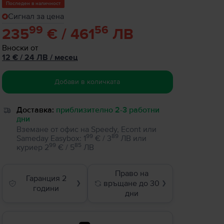
Последен в наличност
Сигнал за цена
99
56
235
€ / 461
ЛВ
Вноски от
12
€
/ 24 ЛВ
/
месец
Добави в количката
Доставка:
приблизително 2-3 работни
дни
Вземане от офис на Speedy, Econt или
99
89
Sameday Easybox
:
1
€ / 3
ЛВ
или
99
85
куриер
2
€ / 5
ЛВ
Право на
Гаранция 2
връщане до 30
❯
❯
години
дни