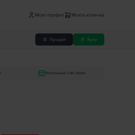
Моят профил
Моята количка
Продай
Купи
и
Изплащане с 0% лихва