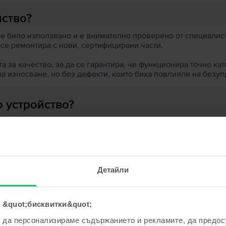
йство?
 е било използвано и е внимателно проверено от специалисти
 се ремонтира с нови, сертифицирани части.
 за качество, за да се гарантира, че функционира точно кат
на износване, но без дефекти, които биха повлияли на безу
 устройство?
ята?
Детайли
 &quot;бисквитки&quot;
ходни продукти с твоето търсе
а да персонализираме съдържанието и рекламите, да предо