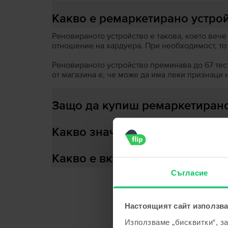
Какво е ремаркетирано устро
Реновираното устройство е такова, което вече
отношение на хардуера. При необходимост, то
Реновираното устройство преминава до 67 теста
от магазина е, че може да има леки признаци 
Защо да купиш ремаркетирано
Какво значи здраве на батери
Какво е включено в кутията?
Съгласие
Настоящият сайт използва
С
Използваме „бисквитки“, з