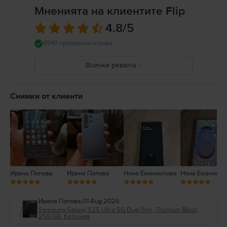
Мненията на клиентите Flip
4.8
/5
4940 проверени отзива
Всички ревюта
5
4
Снимки от клиенти
3
2
1
Ирена Попова
Ирена Попова
Нона Еманоилова
Нона Еманоило
Ирена Попова
,
01 Aug 2026
Samsung Galaxy S25 Ultra 5G Dual Sim, Titanium Black,
256 GB, Като нов