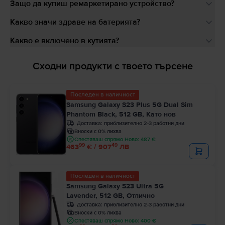
Защо да купиш ремаркетирано устройство?
Какво значи здраве на батерията?
Какво е включено в кутията?
Сходни продукти с твоето търсене
Последен в наличност
Samsung Galaxy S23 Plus 5G Dual Sim
Phantom Black, 512 GB, Като нов
Доставка:
приблизително 2-3 работни дни
Вноски с 0% лихва
Спестяваш спрямо Ново: 487 €
99
49
463
€ / 907
ЛВ
Последен в наличност
Samsung Galaxy S23 Ultra 5G
Lavender, 512 GB, Отлично
Доставка:
приблизително 2-3 работни дни
Вноски с 0% лихва
Спестяваш спрямо Ново: 400 €