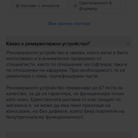
Оригиналност &
Контакт с течности
фърмуер
Виж всички тестове
Какво е ремаркетирано устройство?
Реновираното устройство е такова, което вече е било
използвано и е внимателно проверено от
специалисти, както по отношение на софтуера, така и
по отношение на хардуера. При необходимост, то се
ремонтира с нови, сертифицирани части.
Реновираното устройство преминава до 67 теста за
качество, за да се гарантира, че функционира точно
като ново. Единствената разлика от нов продукт от
магазина е, че може да има леки признаци на
износване, но без дефекти, които биха повлияли на
безупречната му функционалност.