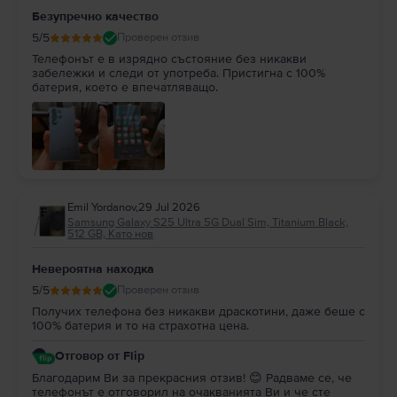
Безупречно качество
5
/5
Проверен отзив
Телефонът е в изрядно състояние без никакви
забележки и следи от употреба. Пристигна с 100%
батерия, което е впечатляващо.
Emil Yordanov
,
29 Jul 2026
Samsung Galaxy S25 Ultra 5G Dual Sim, Titanium Black,
512 GB, Като нов
Невероятна находка
5
/5
Проверен отзив
Получих телефона без никакви драскотини, даже беше с
100% батерия и то на страхотна цена.
Отговор от Flip
Благодарим Ви за прекрасния отзив! 😊 Радваме се, че
телефонът е отговорил на очакванията Ви и че сте