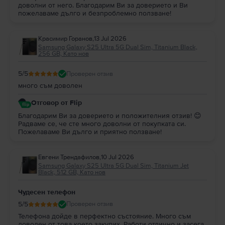
доволни от него. Благодарим Ви за доверието и Ви
пожелаваме дълго и безпроблемно ползване!
Красимир Горанов
,
13 Jul 2026
Samsung Galaxy S25 Ultra 5G Dual Sim, Titanium Black,
256 GB, Като нов
5
/5
Проверен отзив
много съм доволен
Отговор от Flip
Благодарим Ви за доверието и положителния отзив! 😊
Радваме се, че сте много доволни от покупката си.
Пожелаваме Ви дълго и приятно ползване!
Евгени Трендафилов
,
10 Jul 2026
Samsung Galaxy S25 Ultra 5G Dual Sim, Titanium Jet
Black, 512 GB, Като нов
Чудесен телефон
5
/5
Проверен отзив
Телефона дойде в перфектно състояние. Много съм
доволен от това което закупих. Работи отлично и засега