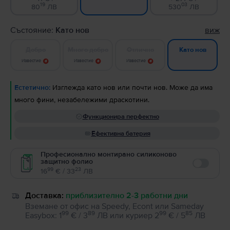
19
03
80
ЛВ
530
ЛВ
Състояние:
Като нов
виж
Добро
Много добро
Отлично
Като нов
Известие
Известие
Известие
Естетично:
Изглежда като нов или почти нов. Може да има
много фини, незабележими драскотини.
Функционира перфектно
Ефективна батерия
Професионално монтирано силиконово
защитно фолио
Enable
99
23
16
€ / 33
ЛВ
Доставка:
приблизително 2-3 работни дни
Вземане от офис на Speedy, Econt или Sameday
99
89
99
85
Easybox
:
1
€ / 3
ЛВ
или
куриер
2
€ / 5
ЛВ