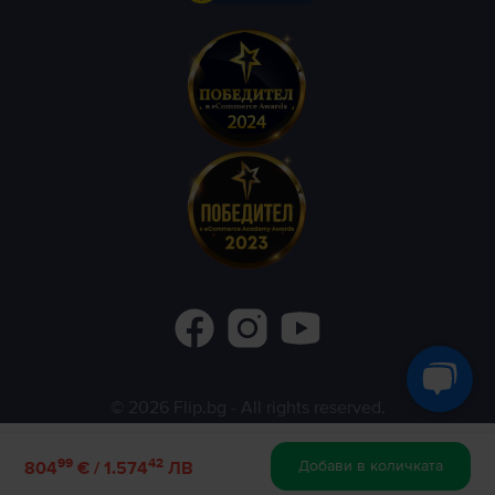
©
2026
Flip.bg
- All rights reserved.
Flip.ro
Flip.gr
Rejoy.hu
99
42
Добави в количката
804
€ / 1.574
ЛВ