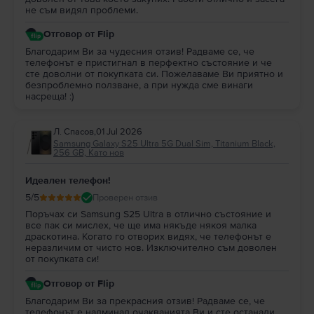
не съм видял проблеми.
Отговор от Flip
Благодарим Ви за чудесния отзив! Радваме се, че
телефонът е пристигнал в перфектно състояние и че
сте доволни от покупката си. Пожелаваме Ви приятно и
безпроблемно ползване, а при нужда сме винаги
насреща! :)
Л. Спасов
,
01 Jul 2026
Samsung Galaxy S25 Ultra 5G Dual Sim, Titanium Black,
256 GB, Като нов
Идеален телефон!
5
/5
Проверен отзив
Поръчах си Samsung S25 Ultra в отлично състояние и
все пак си мислех, че ще има някъде някоя малка
драскотина. Когато го отворих видях, че телефонът е
неразличим от чисто нов. Изключително съм доволен
от покупката си!
Отговор от Flip
Благодарим Ви за прекрасния отзив! Радваме се, че
телефонът е надминал очакванията Ви и сте останали