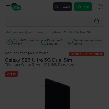
Продай
Купи
Мобилни телефони
/
Samsung
/
Galaxy S25 Ultra 5G Dual Sim
С до 40% по-евтин
Гаранция 2
Безплатно връщане
от нов
години
30 дни
Мобилен телефон Samsung
Последен в наличност
Galaxy S25 Ultra 5G Dual Sim
Titanium White Silver, 512 GB, Като нов
-
51 €