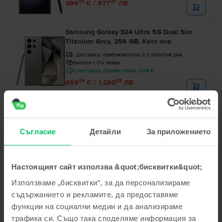
99
90
499
€ / 977
ЛВ
Samsung Galaxy S24 Ultra 5G Dual Sim
Titanium Grey, 256 GB, Като нов
Доставка:
приблизително 2-3 работни дни
Вноски с 0% лихва
Спестяваш спрямо Ново: 204 €
99
83
659
€ / 1.290
ЛВ
Съгласие
Детайли
За приложението
Настоящият сайт използва &quot;бисквитки&quot;
Описание
Използваме „бисквитки“, за да персонализираме
Мобилен телефон Samsung Galaxy S25 Ultra 5G Dual Sim, Titanium
съдържанието и рекламите, да предоставяме
White Silver, 512 GB, Като нов
функции на социални медии и да анализираме
Виж повече
трафика си. Също така споделяме информация за