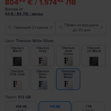
99
42
804
€ / 1.574
ЛВ
Вноски от
43
€
/ 84 ЛВ
/
месец
Право на връщане
Гаранция 2 години
❯
❯
до 30 дни
Цвят:
Titanium White Silver
Titanium
Titanium
Titanium
Titanium
Black
Gray
Jade
Jet Black
Green
Titanium
Titanium
Titanium
Pink Gold
Silver
White
Blue
Silver
Памет:
512 GB
256 GB
1 TB
512 GB
-41 € /
+ 271 € /