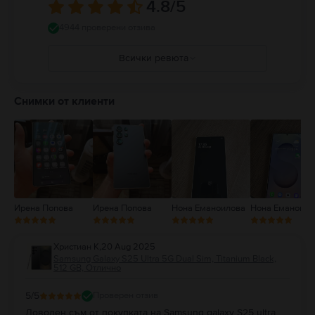
4.8
/5
4944 проверени отзива
Всички ревюта
5
4
Снимки от клиенти
3
2
1
Ирена Попова
Ирена Попова
Нона Еманоилова
Нона Еманоило
Христиан К
,
20 Aug 2025
Samsung Galaxy S25 Ultra 5G Dual Sim, Titanium Black,
512 GB, Отлично
5
/5
Проверен отзив
Доволен съм от покупката на Samsung galaxy S25 ultra