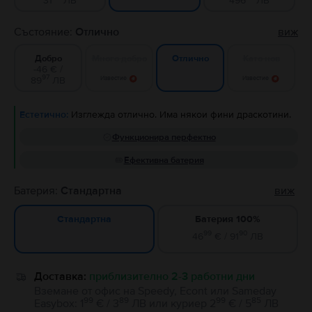
31
ЛВ
496
ЛВ
Състояние:
Отлично
виж
Добро
Много добро
Като нов
Отлично
-46 € /
97
89
ЛВ
Известие
Известие
Естетично:
Изглежда отлично. Има някои фини драскотини.
Функционира перфектно
Ефективна батерия
Батерия:
Стандартна
виж
Батерия 100%
Стандартна
99
90
46
€ / 91
ЛВ
Доставка:
приблизително 2-3 работни дни
Вземане от офис на Speedy, Econt или Sameday
99
89
99
85
Easybox
:
1
€ / 3
ЛВ
или
куриер
2
€ / 5
ЛВ