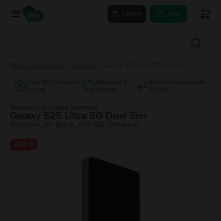
Продай
Купи
Мобилни телефони
/
Samsung
/
Galaxy S25 Ultra 5G Dual Sim
С до 40% по-евтин
Гаранция 2
Безплатно връщане
от нов
години
30 дни
Мобилен телефон Samsung
Galaxy S25 Ultra 5G Dual Sim
Titanium Jet Black, 512 GB, Отлично
-
48 €