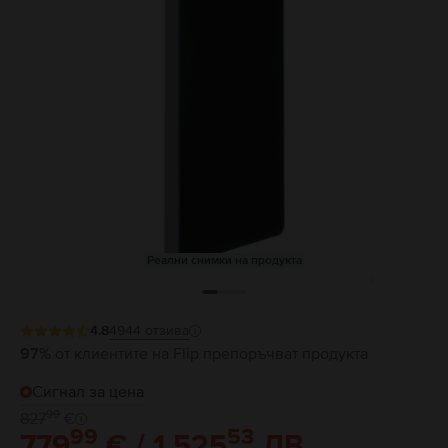
Реални снимки на продукта
4.8
4944
отзива
97%
от клиентите на Flip препоръчват продукта
Сигнал за цена
99
827
€
99
53
779
€ / 1.525
ЛВ