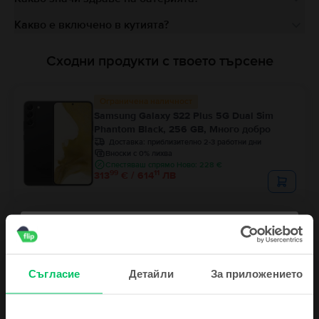
Какво е включено в кутията?
Сходни продукти с твоето търсене
Ограничена наличност
Samsung Galaxy S22 Plus 5G Dual Sim
Phantom Black, 256 GB, Много добро
Доставка:
приблизително 2-3 работни дни
Вноски с 0% лихва
Спестяваш спрямо Ново: 228 €
99
11
313
€ / 614
ЛВ
Samsung Galaxy S22 5G Dual Sim
Phantom Black, 128 GB, Много добро
Доставка:
приблизително 2-3 работни дни
Вноски с 0% лихва
Съгласие
Детайли
За приложението
Спестяваш спрямо Ново: 234 €
99
00
225
€ / 442
ЛВ