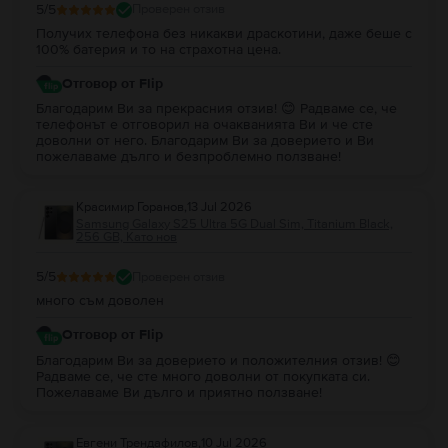
5
/5
Проверен отзив
Получих телефона без никакви драскотини, даже беше с
100% батерия и то на страхотна цена.
Отговор от Flip
Благодарим Ви за прекрасния отзив! 😊 Радваме се, че
телефонът е отговорил на очакванията Ви и че сте
доволни от него. Благодарим Ви за доверието и Ви
пожелаваме дълго и безпроблемно ползване!
Красимир Горанов
,
13 Jul 2026
Samsung Galaxy S25 Ultra 5G Dual Sim, Titanium Black,
256 GB, Като нов
5
/5
Проверен отзив
много съм доволен
Отговор от Flip
Благодарим Ви за доверието и положителния отзив! 😊
Радваме се, че сте много доволни от покупката си.
Пожелаваме Ви дълго и приятно ползване!
Евгени Трендафилов
,
10 Jul 2026