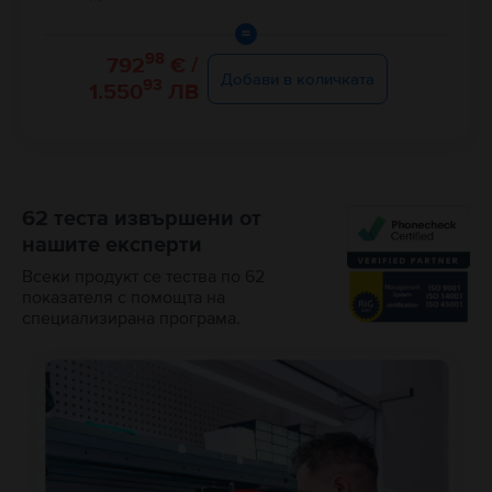
=
98
792
€ /
Добави в количката
93
1.550
ЛВ
62 теста извършени от
нашите експерти
Всеки продукт се тества по 62
показателя с помощта на
специализирана програма.