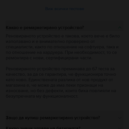
Виж всички тестове
Какво е ремаркетирано устройство?
Реновираното устройство е такова, което вече е било
използвано и е внимателно проверено от
специалисти, както по отношение на софтуера, така и
по отношение на хардуера. При необходимост, то се
ремонтира с нови, сертифицирани части.
Реновираното устройство преминава до 67 теста за
качество, за да се гарантира, че функционира точно
като ново. Единствената разлика от нов продукт от
магазина е, че може да има леки признаци на
износване, но без дефекти, които биха повлияли на
безупречната му функционалност.
Защо да купиш ремаркетирано устройство?
Какво значи здраве на батерията?