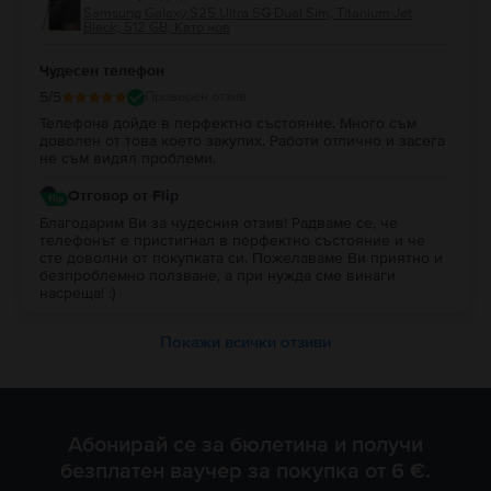
Samsung Galaxy S25 Ultra 5G Dual Sim, Titanium Jet
Black, 512 GB, Като нов
Чудесен телефон
5
/5
Проверен отзив
Телефона дойде в перфектно състояние. Много съм
доволен от това което закупих. Работи отлично и засега
не съм видял проблеми.
Отговор от Flip
Благодарим Ви за чудесния отзив! Радваме се, че
телефонът е пристигнал в перфектно състояние и че
сте доволни от покупката си. Пожелаваме Ви приятно и
безпроблемно ползване, а при нужда сме винаги
насреща! :)
Покажи всички отзиви
Абонирай се за бюлетина и получи
безплатен ваучер за покупка от 6 €.