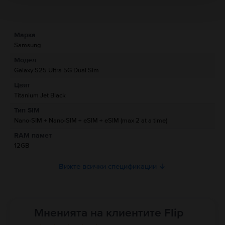
Информация за безопасност на продукта
Спецификации
Марка
Информация за производителя
Samsung
Модел
Информация за отговорното лице
Galaxy S25 Ultra 5G Dual Sim
Цвят
Информация за безопасност на продукта
Titanium Jet Black
Информация относно предупрежденията за безопасност
Тип SIM
свързани с продукта.
Nano-SIM + Nano-SIM + eSIM + eSIM (max 2 at a time)
Моля, прочетете ръководството.
RAM памет
12GB
Вижте всички спецификации
Мненията на клиентите Flip