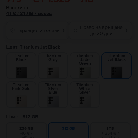
Вноски от
41
€
/ 81 ЛВ
/
месец
Право на връщане
Гаранция 2 години
❯
❯
до 30 дни
Цвят:
Titanium Jet Black
Titanium
Titanium
Titanium
Titanium
Black
Gray
Jade
Jet Black
Green
Titanium
Titanium
Titanium
Pink Gold
Silver
White
Blue
Silver
Памет:
512 GB
256 GB
1 TB
512 GB
-16 € /
+ 254 € /
29
78