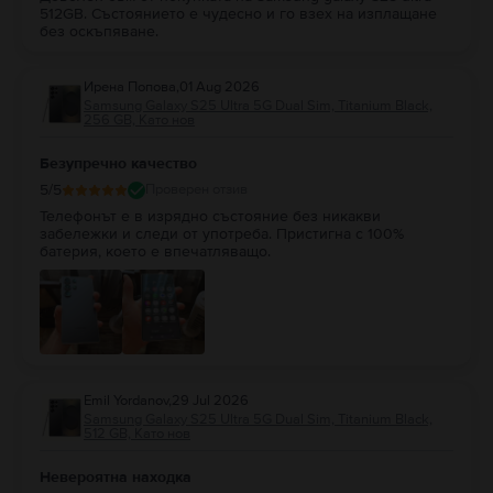
512GB. Състоянието е чудесно и го взех на изплащане
без оскъпяване.
Ирена Попова
,
01 Aug 2026
Samsung Galaxy S25 Ultra 5G Dual Sim, Titanium Black,
256 GB, Като нов
Безупречно качество
5
/5
Проверен отзив
Телефонът е в изрядно състояние без никакви
забележки и следи от употреба. Пристигна с 100%
батерия, което е впечатляващо.
Emil Yordanov
,
29 Jul 2026
Samsung Galaxy S25 Ultra 5G Dual Sim, Titanium Black,
512 GB, Като нов
Невероятна находка