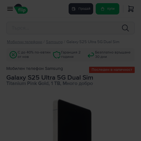
Продай
Купи
Мобилни телефони
/
Samsung
/
Galaxy S25 Ultra 5G Dual Sim
С до 40% по-евтин
Гаранция 2
Безплатно връщане
от нов
години
30 дни
Мобилен телефон Samsung
Последен в наличност
Galaxy S25 Ultra 5G Dual Sim
Titanium Pink Gold, 1 TB, Много добро