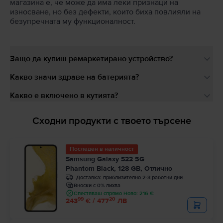
магазина е, че може да има леки признаци на
износване, но без дефекти, които биха повлияли на
безупречната му функционалност.
Защо да купиш ремаркетирано устройство?
Какво значи здраве на батерията?
Какво е включено в кутията?
Сходни продукти с твоето търсене
Последен в наличност
Samsung Galaxy S22 5G
Phantom Black, 128 GB, Отлично
Доставка:
приблизително 2-3 работни дни
Вноски с 0% лихва
Спестяваш спрямо Ново: 216 €
99
20
243
€ / 477
ЛВ