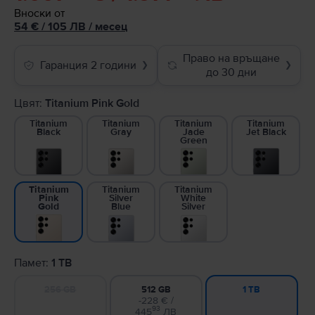
Вноски от
54
€
/ 105 ЛВ
/
месец
Право на връщане
Гаранция 2 години
❯
❯
до 30 дни
Цвят:
Titanium Pink Gold
Titanium
Titanium
Titanium
Titanium
Black
Gray
Jade
Jet Black
Green
Titanium
Titanium
Titanium
Silver
White
Pink
Blue
Silver
Gold
Памет:
1 TB
256 GB
512 GB
1 TB
-228 € /
93
445
ЛВ