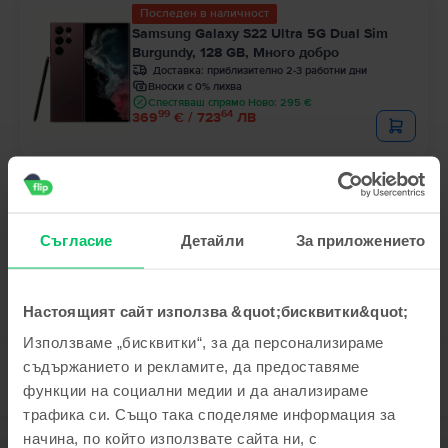
Последен в наличност
Samsung Galaxy S22 Ultra 5G Dual Sim
Burgundy, 128 GB, Много добро
Доставка:
приблизително 2-3 работни дни
Вноски с 0% лихва
Спестяваш спрямо Ново: 295 €
99
64
369
€ / 723
ЛВ
Последен в наличност
Samsung Galaxy S23 Ultra 5G
Lavender, 512 GB, Отлично
Доставка:
приблизително 2-3 работни дни
Съгласие
Детайли
За приложението
Вноски с 0% лихва
Спестяваш спрямо Ново: 400 €
99
90
499
€ / 977
ЛВ
Настоящият сайт използва &quot;бисквитки&quot;
Използваме „бисквитки“, за да персонализираме
съдържанието и рекламите, да предоставяме
функции на социални медии и да анализираме
трафика си. Също така споделяме информация за
начина, по който използвате сайта ни, с