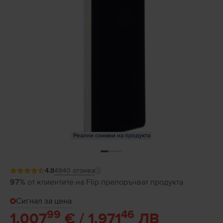
Реални снимки на продукта
4.8
4940
отзива
97%
от клиентите на Flip препоръчват продукта
Сигнал за цена
99
46
1.007
€ / 1.971
ЛВ