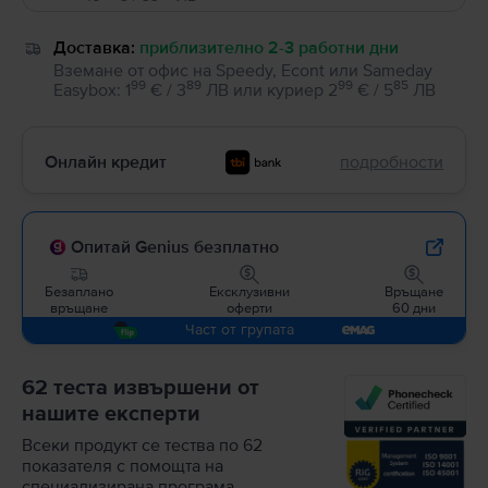
Доставка:
приблизително 2-3 работни дни
Вземане от офис на Speedy, Econt или Sameday
99
89
99
85
Easybox
:
1
€ / 3
ЛВ
или
куриер
2
€ / 5
ЛВ
Онлайн кредит
подробности
Опитай Genius безплатно
Безаплано
Ексклузивни
Връщане
връщане
оферти
60 дни
Част от групата
62 теста извършени от
нашите експерти
Всеки продукт се тества по 62
показателя с помощта на
специализирана програма.