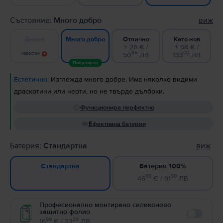
Състояние:
Много добро
виж
Добро
Отлично
Като нов
Много добро
+ 26 € /
+ 68 € /
85
00
Известие
50
ЛВ
133
ЛВ
Популярен
Естетично:
Изглежда много добре. Има няколко видими
драскотини или черти, но не твърде дълбоки.
Функционира перфектно
Ефективна батерия
Батерия:
Стандартна
виж
Батерия 100%
Стандартна
99
90
46
€ / 91
ЛВ
Професионално монтирано силиконово
защитно фолио
Enable
99
23
16
€ / 33
ЛВ