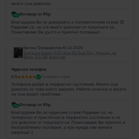
много съм доволен
Отговор от Flip
Благодарим Ви за доверието и положителния отзив! 😊
Радваме се, че сте много доволни от покупката си.
Пожелаваме Ви дълго и приятно ползване!
Евгени Трендафилов
,
10 Jul 2026
Samsung Galaxy S25 Ultra 5G Dual Sim, Titanium Jet
Black, 512 GB, Като нов
Чудесен телефон
5
/5
Проверен отзив
Телефона дойде в перфектно състояние. Много съм
доволен от това което закупих. Работи отлично и засега
не съм видял проблеми.
Отговор от Flip
Благодарим Ви за чудесния отзив! Радваме се, че
телефонът е пристигнал в перфектно състояние и че
сте доволни от покупката си. Пожелаваме Ви приятно и
безпроблемно ползване, а при нужда сме винаги
насреща! :)