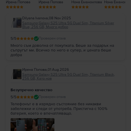
Ирена Попова
Ирена Попова
Нона Еманоилова
Нона Еманоило
Dilyana Ivanova
,
08 Nov 2025
Samsung Galaxy S25 Ultra 5G Dual Sim, Titanium Silver
Blue, 256 GB, Много добро
5
/5
Проверен отзив
Много съм доволна от покупката. Беше за подарък на
съпругът ми. Всичко по него е супер, и цената беше
добра
Ирена Попова
,
01 Aug 2026
Samsung Galaxy S25 Ultra 5G Dual Sim, Titanium Black,
256 GB, Като нов
Безупречно качество
5
/5
Проверен отзив
Телефонът е в изрядно състояние без никакви
забележки и следи от употреба. Пристигна с 100%
батерия, което е впечатляващо.