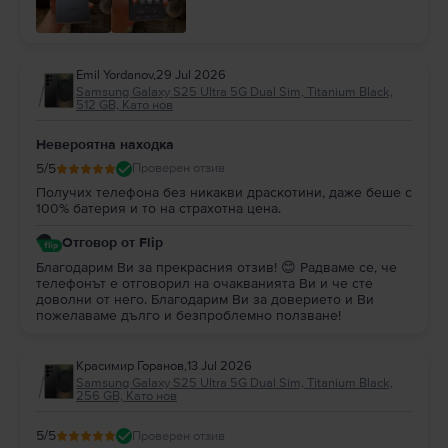
Emil Yordanov
,
29 Jul 2026
Samsung Galaxy S25 Ultra 5G Dual Sim, Titanium Black,
512 GB, Като нов
Невероятна находка
5
/5
Проверен отзив
Получих телефона без никакви драскотини, даже беше с
100% батерия и то на страхотна цена.
Отговор от Flip
Благодарим Ви за прекрасния отзив! 😊 Радваме се, че
телефонът е отговорил на очакванията Ви и че сте
доволни от него. Благодарим Ви за доверието и Ви
пожелаваме дълго и безпроблемно ползване!
Красимир Горанов
,
13 Jul 2026
Samsung Galaxy S25 Ultra 5G Dual Sim, Titanium Black,
256 GB, Като нов
5
/5
Проверен отзив