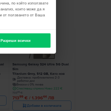
чина, по който използвате
 анализ, които може да я
не
и от ползването от Ваша
- 20 €
Разреши всички
ual
Samsung Galaxy S24 Ultra 5G Dual
Sim
в
Titanium Grey, 512 GB, Като нов
Доставка:
приблизително 2-3
работни дни
Вноски с 0% лихва
Спестяваш спрямо Ново: 222 €
99
733
€
99
44
713
€ / 1.396
ЛВ
Добави в количката