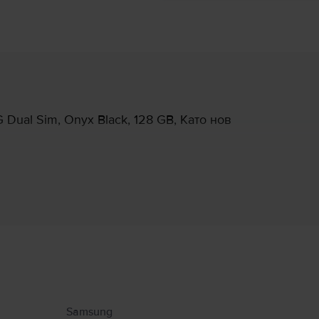
ual Sim, Onyx Black, 128 GB, Като нов
Информация за производителя
 свързани с продукта.
Samsung