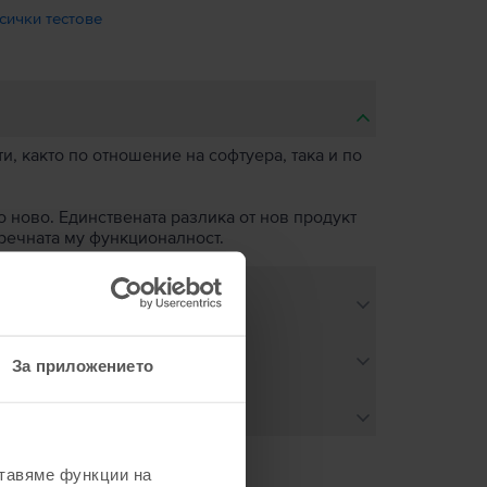
сички тестове
, както по отношение на софтуера, така и по
о ново. Единствената разлика от нов продукт
пречната му функционалност.
За приложението
ставяме функции на