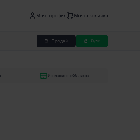
Моят профил
Моята количка
Продай
Купи
и
Изплащане с 0% лихва