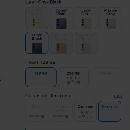
Цвят:
Onyx Black
Amber
Cobalt
Jade
Marble
Yellow
Violet
Green
Gray
Sandstone
Sapphire
Onyx
Orange
Blue
Black
Памет:
128 GB
256 GB
512 GB
128 GB
+ 10 € /
56
19
ЛВ
Състояние:
Като нов
виж
Добро
Много
Отлично
Като нов
добро
-10 € /
56
Известие
Известие
19
ЛВ