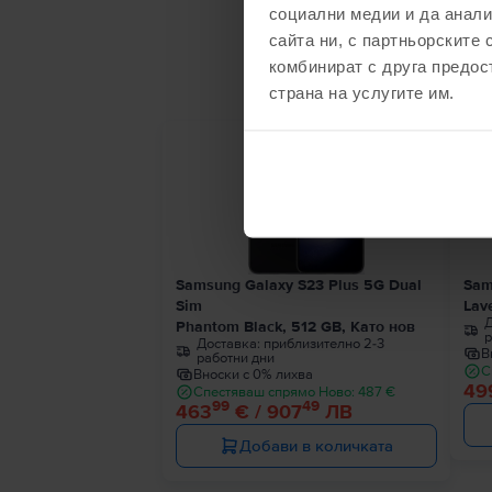
социални медии и да анали
сайта ни, с партньорските 
С
комбинират с друга предос
страна на услугите им.
Последен в наличност
Samsung Galaxy S23 Plus 5G Dual
Sam
Sim
Lav
Д
Phantom Black, 512 GB, Като нов
р
Доставка:
приблизително 2-3
В
работни дни
С
Вноски с 0% лихва
49
Спестяваш спрямо Ново: 487 €
99
49
463
€ / 907
ЛВ
Добави в количката