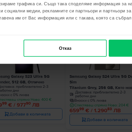
зираме трафика си. Също така споделяме информация за на
си социални медии, рекламните си партньори и партньори за
ходни продукти с твоето търсе
тавена им от Вас информация или с такава, която са събрал
Последен в наличност
Отказ
sung Galaxy S23 Ultra 5G
Samsung Galaxy S24 Ultra 5G D
ender, 512 GB, Отлично
Sim
оставка:
приблизително 2-3
Titanium Grey, 256 GB, Като но
аботни дни
Доставка:
приблизително 2-3
носки с 0% лихва
работни дни
пестяваш спрямо Ново: 400 €
Вноски с 0% лихва
99
90
9
€ / 977
ЛВ
Спестяваш спрямо Ново: 204 €
99
83
659
€ / 1.290
ЛВ
Добави в количката
Добави в количката