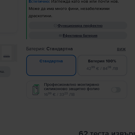
Естетично:
Изглежда като нов или почти нов.
Може да има много фини, незабележими
драскотини.
Функционира перфектно
Ефективна батерия
Батерия:
Стандартна
виж
Батерия 100%
Стандартна
99
08
42
€ / 84
ЛВ
иш.
Професионално монтирано
силиконово защитно фолио
Enable
99
23
16
€ / 33
ЛВ
62 теста извъ