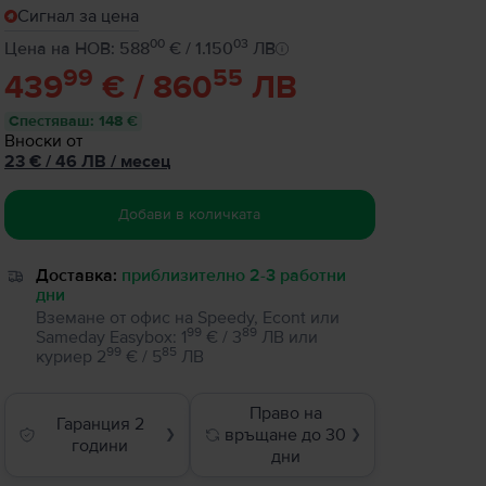
Сигнал за цена
00
03
Цена на НОВ: 588
€ / 1.150
ЛВ
99
55
439
€ / 860
ЛВ
Спестяваш
:
148 €
Вноски от
23
€
/ 46 ЛВ
/
месец
Добави в количката
Доставка:
приблизително 2-3 работни
дни
Вземане от офис на Speedy, Econt или
99
89
Sameday Easybox
:
1
€ / 3
ЛВ
или
99
85
куриер
2
€ / 5
ЛВ
Право на
Гаранция 2
връщане до 30
❯
❯
години
дни