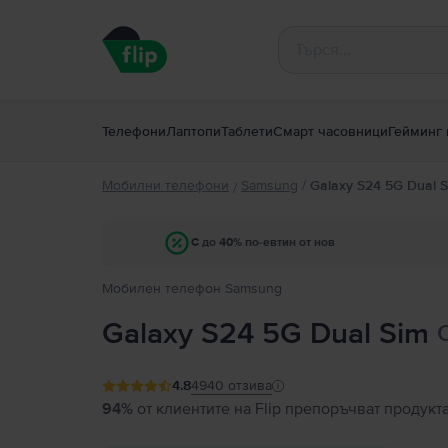
Телефони
Лаптопи
Таблети
Смарт часовници
Гейминг 
Мобилни телефони
Samsung
/
Galaxy S24 5G Dual 
/
С до 40% по-евтин от нов
Мобилен телефон Samsung
Galaxy S24 5G Dual Sim
4.8
4940
отзива
94%
от клиентите на Flip препоръчват продукт