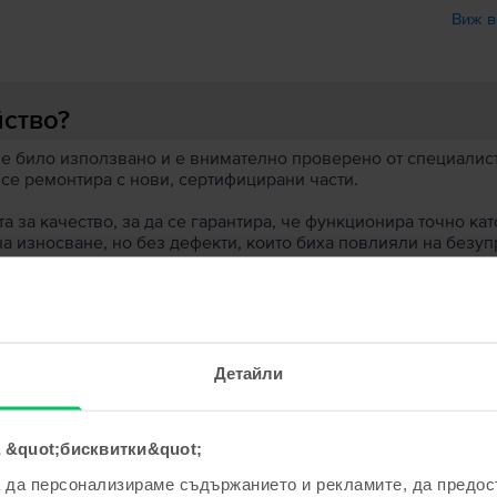
Виж в
йство?
 е било използвано и е внимателно проверено от специалисти
 се ремонтира с нови, сертифицирани части.
 за качество, за да се гарантира, че функционира точно кат
на износване, но без дефекти, които биха повлияли на безу
 устройство?
ята?
Детайли
 &quot;бисквитки&quot;
а да персонализираме съдържанието и рекламите, да предо