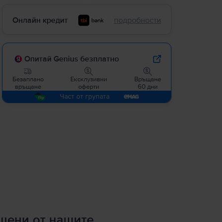
Онлайн кредит
подробности
Опитай Genius безплатно
Безаплано
Ексклузивни
Връщане
връщане
оферти
60 дни
Част от групата
ршени от нашите