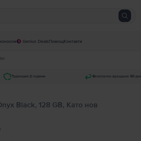
конзоли
Genius Deals
Помощ
Контакти
Sim
Гаранция 2 години
Безплатно връщане 30 дн
Onyx Black, 128 GB, Като нов
а