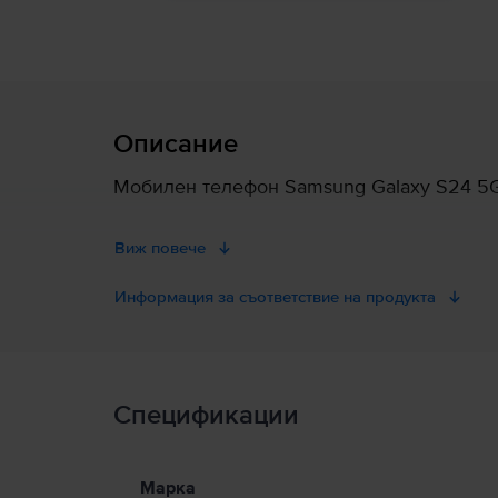
Описание
Мобилен телефон Samsung Galaxy S24 5G D
Виж повече
Информация за съответствие на продукта
Информация за безопасност на продукта
Спецификации
Информация за безопасност на продукта
Информация относно предупрежденията за безопасност
Моля, прочетете ръководството.
Марка