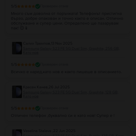
5
/5
Проверен отзив
Много съм доволна от поръчката! Телефонът пристигна
бързо, добре опакован и точно както е описан. Отлично
обслужване и супер цени. Определено ще пазарувам
пак! 😊📱
Салих Трампов
,
13 Nov 2025
Samsung Galaxy S23 FE 5G Dual Sim, Graphite, 256 GB,
Като нов
5
/5
Проверен отзив
Всичко е наред,като нов е както пишеше в описанието.
Красен Канев
,
26 Jul 2025
Samsung Galaxy S23 FE 5G Dual Sim, Graphite, 128 GB,
Като нов
5
/5
Проверен отзив
Отличен телефон ,буквално си е като нов! Супер е !
Veselina Staleva
,
22 Jun 2025
Samsung Galaxy S23 FE 5G Dual Sim, Purple, 128 GB, Като