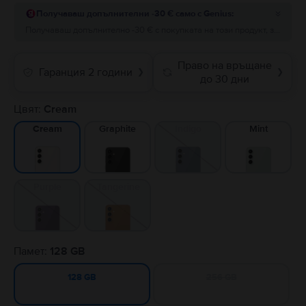
Получаваш допълнителни -30 € само с Genius:
Получаваш допълнително -30 € с покупката на този продукт, за поръчки на стойност минимум 200 €! Добави отстъпката преди да завършиш поръчката.
Право на връщане
Гаранция 2 години
❯
❯
до 30 дни
Цвят:
Cream
Graphite
Indigo
Mint
Cream
Purple
Tangerine
Памет:
128 GB
256 GB
128 GB