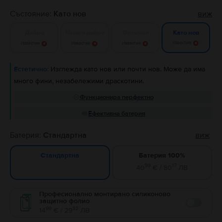
Състояние:
Като нов
виж
Добро
Много добро
Отлично
Като нов
Известие
Известие
Известие
Известие
Естетично:
Изглежда като нов или почти нов. Може да има
много фини, незабележими драскотини.
Функционира перфектно
Ефективна батерия
Батерия:
Стандартна
виж
Батерия 100%
Стандартна
99
17
40
€ / 80
ЛВ
Професионално монтирано силиконово
защитно фолио
Enable
99
32
14
€ / 29
ЛВ