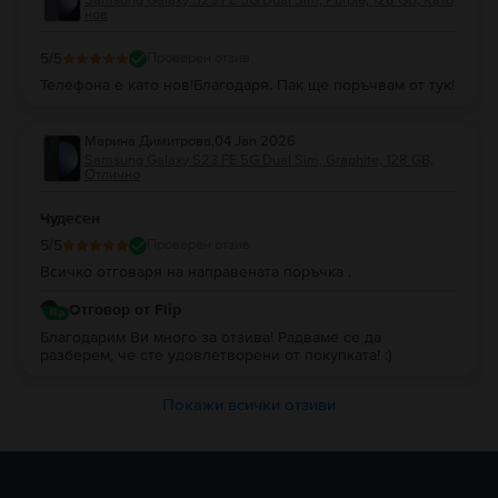
нов
5
/5
Проверен отзив
Телефона е като нов!Благодаря. Пак ще поръчвам от тук!
Марина Димитрова
,
04 Jan 2026
Samsung Galaxy S23 FE 5G Dual Sim, Graphite, 128 GB,
Отлично
Чудесен
5
/5
Проверен отзив
Всичко отговаря на направената поръчка .
Отговор от Flip
Благодарим Ви много за отзива! Радваме се да
разберем, че сте удовлетворени от покупката! :)
Покажи всички отзиви