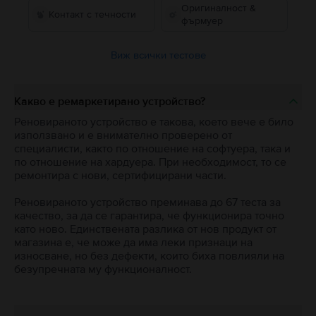
Оригиналност &
Контакт с течности
фърмуер
Виж всички тестове
Какво е ремаркетирано устройство?
Реновираното устройство е такова, което вече е било
използвано и е внимателно проверено от
специалисти, както по отношение на софтуера, така и
по отношение на хардуера. При необходимост, то се
ремонтира с нови, сертифицирани части.
Реновираното устройство преминава до 67 теста за
качество, за да се гарантира, че функционира точно
като ново. Единствената разлика от нов продукт от
магазина е, че може да има леки признаци на
износване, но без дефекти, които биха повлияли на
безупречната му функционалност.