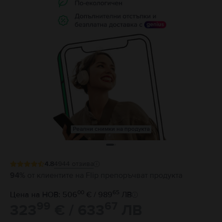
Реални снимки на продукта
4.8
4944
отзива
94%
от клиентите на Flip препоръчват продукта
00
65
Цена на НОВ: 506
€ / 989
ЛВ
99
67
323
€ / 633
ЛВ