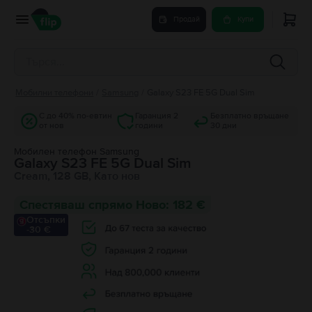
Продай
Купи
Мобилни телефони
/
Samsung
/
Galaxy S23 FE 5G Dual Sim
С до 40% по-евтин
Гаранция 2
Безплатно връщане
от нов
години
30 дни
Мобилен телефон Samsung
Galaxy S23 FE 5G Dual Sim
Cream, 128 GB, Като нов
Спестяваш спрямо Ново: 182 €
Отсъпки
-30 €