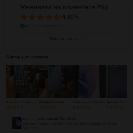
Мненията на клиентите Flip
4.8
/5
4944 проверени отзива
Всички ревюта
5
4
Снимки от клиенти
3
2
1
Ирена Попова
Ирена Попова
Красимир Петков
Красимир Петк
Емилия Кръстева
,
22 Nov 2025
Samsung Galaxy S23 FE 5G Dual Sim, Graphite, 256 GB,
Като нов