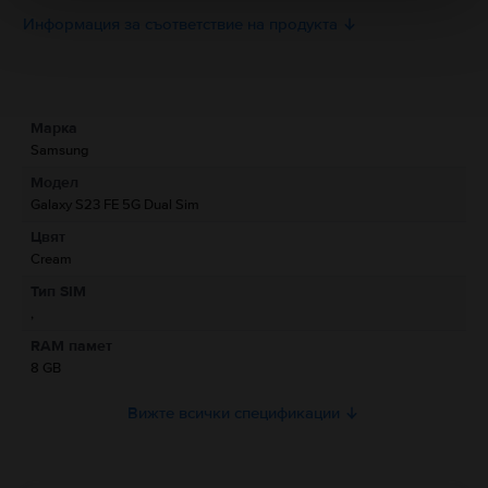
Информация за съответствие на продукта
Информация за безопасност на продукта
Спецификации
Марка
Информация за производителя
Samsung
Модел
Информация за отговорното лице
Galaxy S23 FE 5G Dual Sim
Цвят
Информация за безопасност на продукта
Cream
Информация относно предупрежденията за безопасност
Тип SIM
свързани с продукта.
,
Моля, прочетете ръководството.
RAM памет
8 GB
Вижте всички спецификации