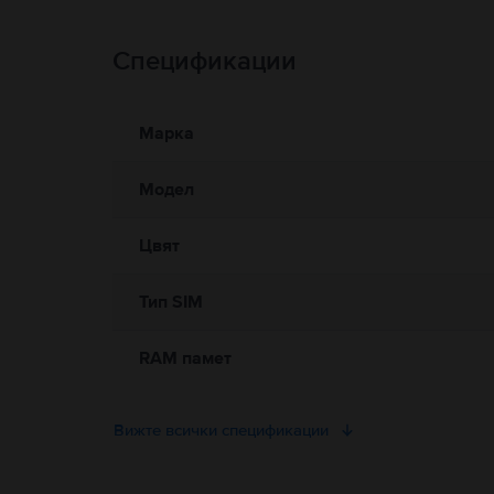
Спецификации
Информация за безопасност на продукта
Информация относно предупрежденията за безопасност
Моля, прочетете ръководството.
Марка
Модел
Цвят
Тип SIM
RAM памет
Вижте всички спецификации