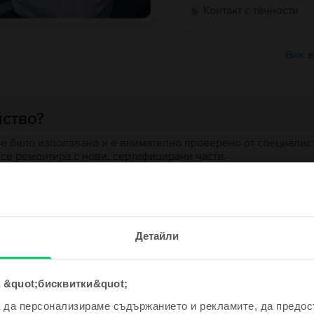
Контакт с течности
Виж в
йство?
 е било използвано и е внимателно проверено от специалисти
 се ремонтира с нови, сертифицирани части.
 за качество, за да се гарантира, че функционира точно кат
на износване, но без дефекти, които биха повлияли на безу
е и спечели!
 устройство?
Детайли
одно устройство ще бъде дори
е по-евтино!
ята?
 &quot;бисквитки&quot;
а да персонализираме съдържанието и рекламите, да предо