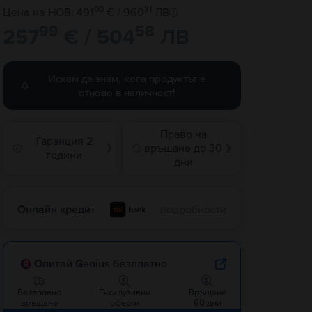
00
31
Цена на НОВ: 491
€ / 960
ЛВ
99
58
257
€ / 504
ЛВ
Искам да знам, кога продуктът е
отново в наличност!
Право на
Гаранция 2
връщане до 30
❯
❯
години
дни
Онлайн кредит
подробности
Опитай Genius безплатно
Безаплано
Ексклузивни
Връщане
връщане
оферти
60 дни