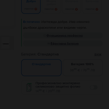
Много
Отлично
Като нов
Добро
добро
Известие
Известие
Известие
Известие
Естетично:
Изглежда добре. Има няколко
дълбоки драскотини или видими черти.
Функционира перфектно
Ефективна батерия
Батерия:
Стандартна
виж
Батерия 100%
Стандартна
99
26
38
€ / 76
ЛВ
Професионално монтирано
силиконово защитно фолио
Enable
99
32
14
€ / 29
ЛВ