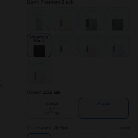
Цвят:
Phantom Black
Bora
Cream
Graphite
Green
Purple
Phantom
Pink Gold
Sky Blue
Phantom
White
Black
Violet
Памет:
256 GB
128 GB
256 GB
-14 € /
38
27
ЛВ
Състояние:
Добро
виж