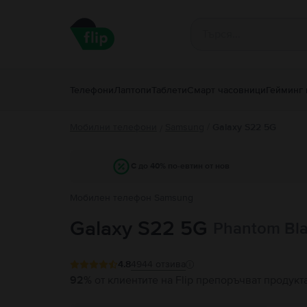
Телефони
Лаптопи
Таблети
Смарт часовници
Гейминг 
Мобилни телефони
Samsung
/
Galaxy S22 5G
/
С до 40% по-евтин от нов
Мобилен телефон Samsung
Galaxy S22 5G
Phantom Bla
4.8
4944
отзива
92%
от клиентите на Flip препоръчват продукт