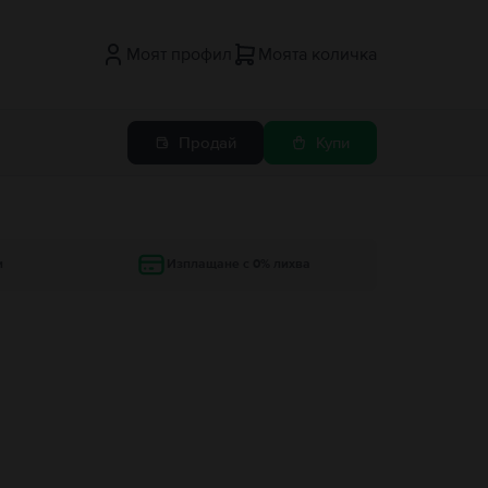
Моят профил
Моята количка
Продай
Купи
и
Изплащане с 0% лихва