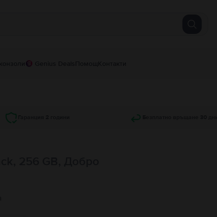
конзоли
Genius Deals
Помощ
Контакти
Гаранция 2 години
Безплатно връщане 30 дн
ck, 256 GB, Добро
а