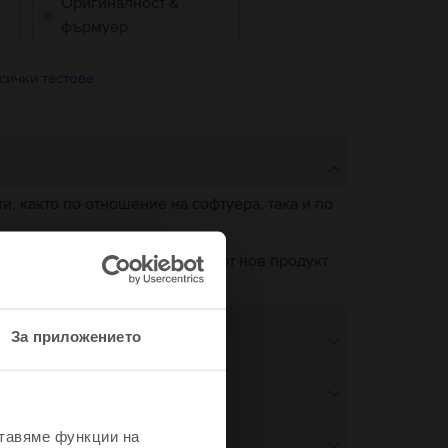
Оригиналност &
фърмуер
сички тестове
, както по отношение на софтуера, така и по
о ново. Единствената разлика от нов продукт
пречната му функционалност.
За приложението
ставяме функции на