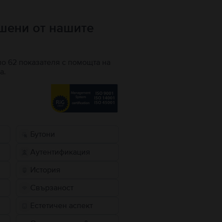
ршени от нашите
по 62 показателя с помощта на
а.
Бутони
Аутентификация
История
Свързаност
Естетичен аспект