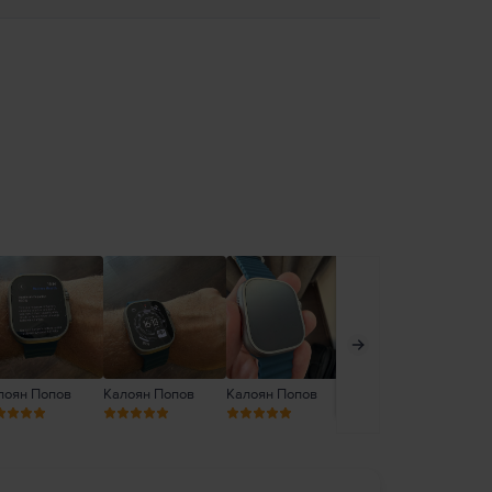
лоян Попов
Калоян Попов
Калоян Попов
Борислав Стоянов
Ни