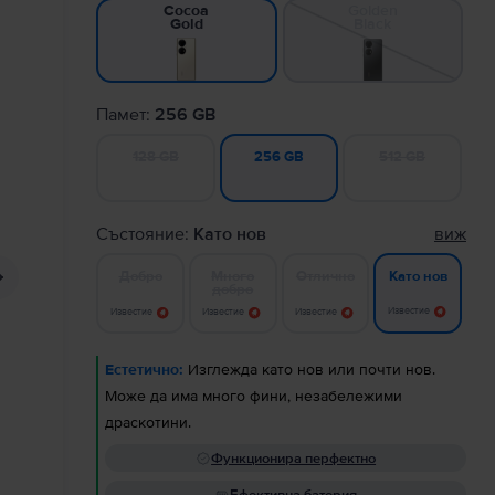
Golden
Cocoa
Black
Gold
Памет:
256 GB
128 GB
512 GB
256 GB
Състояние:
Като нов
виж
Добро
Много
Отлично
Като нов
добро
Известие
Известие
Известие
Известие
Естетично:
Изглежда като нов или почти нов.
Може да има много фини, незабележими
драскотини.
Функционира перфектно