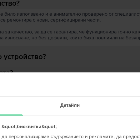
йство?
 е било използвано и е внимателно проверено от специалисти
 се ремонтира с нови, сертифицирани части.
 за качество, за да се гарантира, че функционира точно кат
на износване, но без дефекти, които биха повлияли на безу
 устройство?
ята?
Детайли
ходни продукти с твоето търсе
 &quot;бисквитки&quot;
а да персонализираме съдържанието и рекламите, да предо