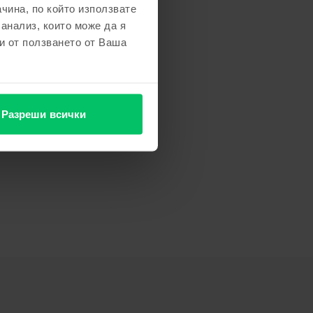
чина, по който използвате
 анализ, които може да я
и от ползването от Ваша
Разреши всички