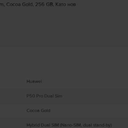
, Cocoa Gold, 256 GB, Като нов
Информация за производителя
 свързани с продукта.
 налична.
Huawei
P50 Pro Dual Sim
Cocoa Gold
Hybrid Dual SIM (Nano-SIM, dual stand-by)