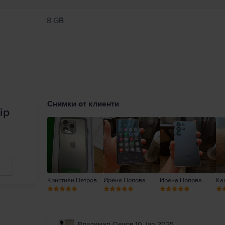
8 GB
Снимки от клиенти
ip
Кристиан Петров
Ирена Попова
Ирена Попова
Ка
Владимир Симов
,
10 Jan 2025