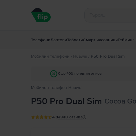
Телефони
Лаптопи
Таблети
Смарт часовници
Гейминг 
Мобилни телефони
Huawei
/
P50 Pro Dual Sim
/
С до 40% по-евтин от нов
Мобилен телефон Huawei
P50 Pro Dual Sim
Cocoa Go
4.8
4940
отзива