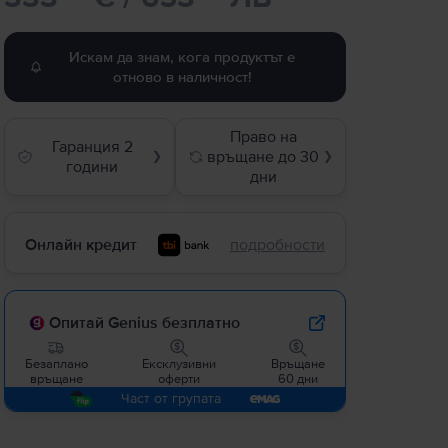
Искам да знам, кога продуктът е
отново в наличност!
Право на
Гаранция 2
връщане до 30
❯
❯
години
дни
Онлайн кредит
подробности
Опитай Genius безплатно
Безаплано
Ексклузивни
Връщане
връщане
оферти
60 дни
Част от групата