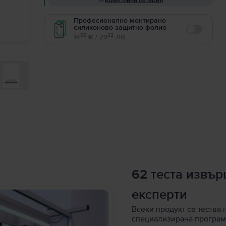
Ефективна батерия
Професионално монтирано
силиконово защитно фолио
Enable
99
32
14
€ / 29
ЛВ
62 теста извъ
експерти
Всеки продукт се тества 
специализирана програм