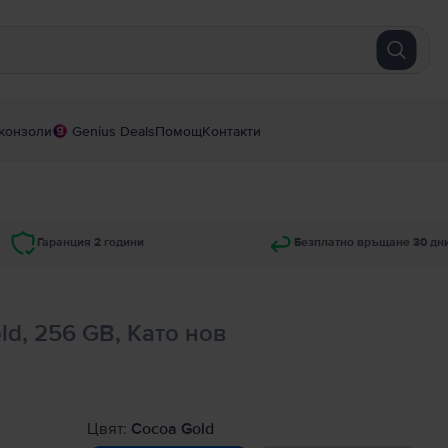
конзоли
Genius Deals
Помощ
Контакти
Гаранция 2 години
Безплатно връщане 30 дн
ld, 256 GB, Като нов
Цвят:
Cocoa Gold