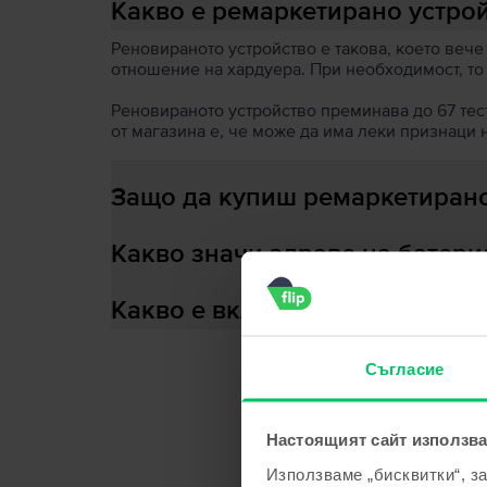
Какво е ремаркетирано устро
Реновираното устройство е такова, което вече
отношение на хардуера. При необходимост, то
Реновираното устройство преминава до 67 теста
от магазина е, че може да има леки признаци 
Защо да купиш ремаркетирано
Какво значи здраве на батери
Какво е включено в кутията?
Съгласие
С
Настоящият сайт използва
Използваме „бисквитки“, з