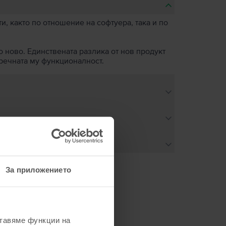
, както по отношение на софтуера, така и по
о ново. Единствената разлика от нов продукт
пречната му функционалност.
За приложението
не
ставяме функции на