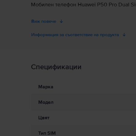
Мобилен телефон Huawei P50 Pro Dual Sim
Виж повече
Информация за съответствие на продукта
Информация за безопасност на продукта
Спецификации
Информация за безопасност на продукта
Информация относно предупрежденията за безопасност
Към момента информацията за безопасност на продукта не е
Марка
Модел
Цвят
Тип SIM