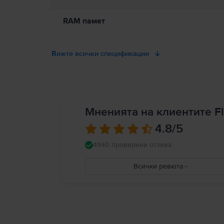
RAM памет
Вижте всички спецификации
Мненията на клиентите Fl
4.8
/5
4940 проверени отзива
Всички ревюта
5
4
3
2
1