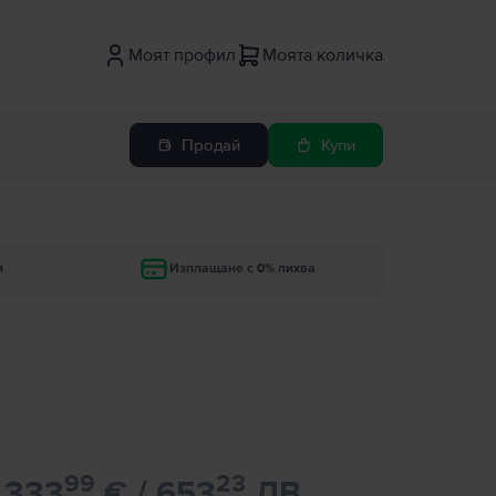
Моят профил
Моята количка
Продай
Купи
и
Изплащане с 0% лихва
99
23
333
€ / 653
ЛВ