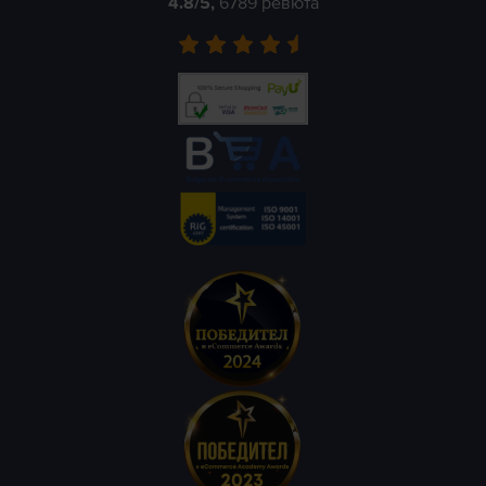
4.8
/5,
6789
ревюта