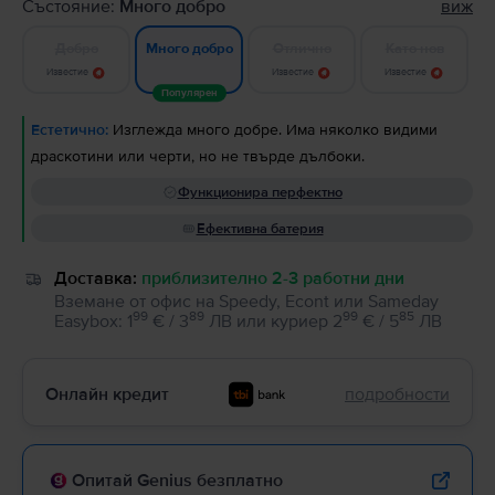
Състояние:
Много добро
виж
Добро
Отлично
Като нов
Много добро
Известие
Известие
Известие
Популярен
Естетично:
Изглежда много добре. Има няколко видими
драскотини или черти, но не твърде дълбоки.
Функционира перфектно
Ефективна батерия
Доставка:
приблизително 2-3 работни дни
Вземане от офис на Speedy, Econt или Sameday
99
89
99
85
Easybox
:
1
€ / 3
ЛВ
или
куриер
2
€ / 5
ЛВ
Онлайн кредит
подробности
Опитай Genius безплатно