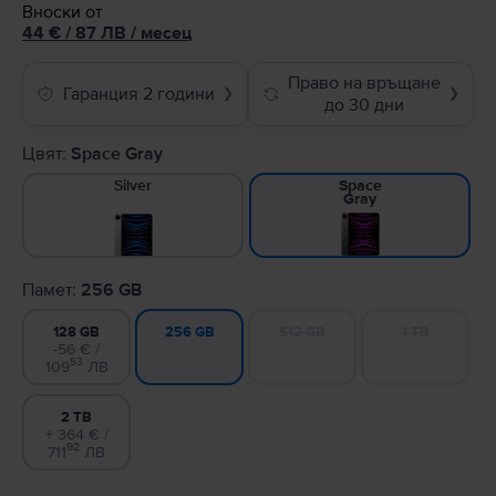
Вноски от
44
€
/ 87 ЛВ
/
месец
Право на връщане
Гаранция 2 години
❯
❯
до 30 дни
Цвят:
Space Gray
Silver
Space
Gray
Памет:
256 GB
128 GB
512 GB
1 TB
256 GB
-56 € /
53
109
ЛВ
2 TB
+ 364 € /
92
711
ЛВ