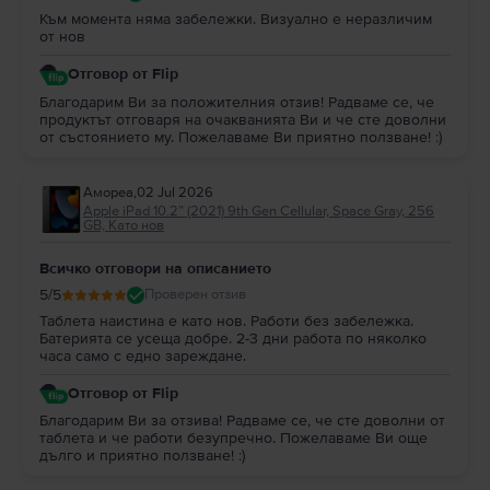
Към момента няма забележки. Визуално е неразличим
от нов
Отговор от Flip
Благодарим Ви за положителния отзив! Радваме се, че
продуктът отговаря на очакванията Ви и че сте доволни
от състоянието му. Пожелаваме Ви приятно ползване! :)
Амореа
,
02 Jul 2026
Apple iPad 10.2” (2021) 9th Gen Cellular, Space Gray, 256
GB, Като нов
Всичко отговори на описанието
5
/5
Проверен отзив
Таблета наистина е като нов. Работи без забележка.
Батерията се усеща добре. 2-3 дни работа по няколко
часа само с едно зареждане.
Отговор от Flip
Благодарим Ви за отзива! Радваме се, че сте доволни от
таблета и че работи безупречно. Пожелаваме Ви още
дълго и приятно ползване! :)