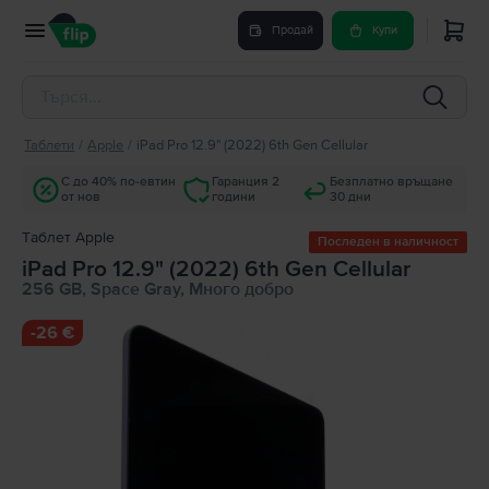
Продай
Купи
Таблети
/
Apple
/
iPad Pro 12.9" (2022) 6th Gen Cellular
С до 40% по-евтин
Гаранция 2
Безплатно връщане
от нов
години
30 дни
Tаблет Apple
Последен в наличност
iPad Pro 12.9" (2022) 6th Gen Cellular
256 GB, Space Gray, Много добро
-
26 €