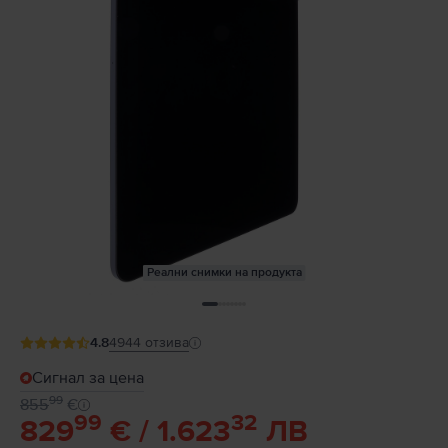
Реални снимки на продукта
4.8
4944
отзива
Сигнал за цена
99
855
€
99
32
829
€ / 1.623
ЛВ