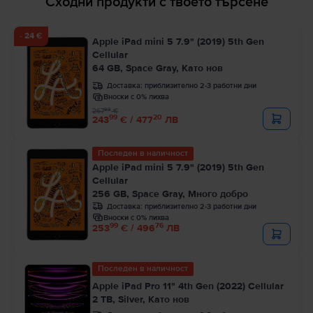
Сходни продукти с твоето търсене
- 24 €
Apple iPad mini 5 7.9" (2019) 5th Gen
Cellular
64 GB, Space Gray, Като нов
Доставка:
приблизително 2-3 работни дни
Вноски с 0% лихва
99
267
€
99
20
243
€ / 477
ЛВ
Последен в наличност
Apple iPad mini 5 7.9" (2019) 5th Gen
Cellular
256 GB, Space Gray, Много добро
Доставка:
приблизително 2-3 работни дни
Вноски с 0% лихва
99
76
253
€ / 496
ЛВ
Последен в наличност
Apple iPad Pro 11" 4th Gen (2022) Cellular
2 TB, Silver, Като нов