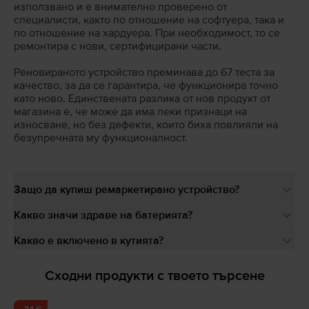
използвано и е внимателно проверено от
специалисти, както по отношение на софтуера, така и
по отношение на хардуера. При необходимост, то се
ремонтира с нови, сертифицирани части.
Реновираното устройство преминава до 67 теста за
качество, за да се гарантира, че функционира точно
като ново. Единствената разлика от нов продукт от
магазина е, че може да има леки признаци на
износване, но без дефекти, които биха повлияли на
безупречната му функционалност.
Защо да купиш ремаркетирано устройство?
Какво значи здраве на батерията?
Какво е включено в кутията?
Сходни продукти с твоето търсене