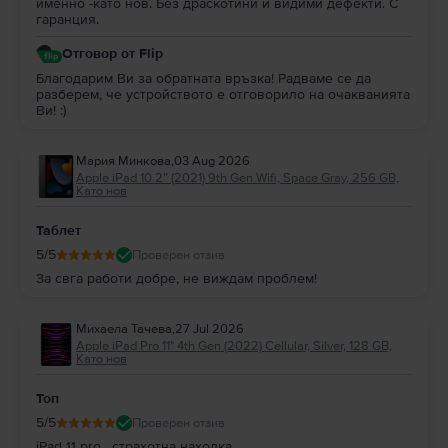
именно -като нов. Без драскотини и видими дефекти. С
гаранция.
Отговор от Flip
Благодарим Ви за обратната връзка! Радваме се да
разберем, че устройството е отговорило на очакванията
Ви! :)
Мария Минкова
,
03 Aug 2026
Apple iPad 10.2” (2021) 9th Gen Wifi, Space Gray, 256 GB,
Като нов
Таблет
5
/5
Проверен отзив
За свга работи добре, не виждам проблем!
Михаела Тачева
,
27 Jul 2026
Apple iPad Pro 11" 4th Gen (2022) Cellular, Silver, 128 GB,
Като нов
Топ
5
/5
Проверен отзив
iPad 11 pro , страхотна находка