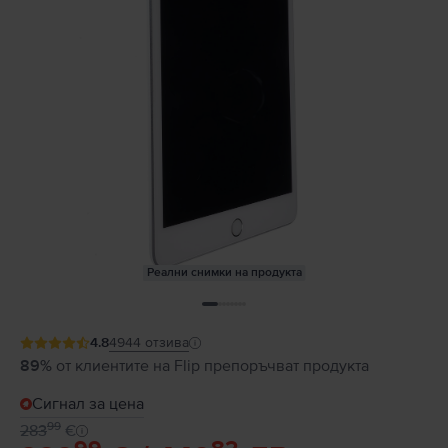
Реални снимки на продукта
4.8
4944
отзива
89%
от клиентите на Flip препоръчват продукта
Сигнал за цена
99
283
€