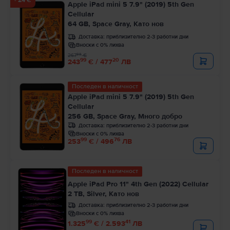
- 24 €
Apple iPad mini 5 7.9" (2019) 5th Gen
Cellular
64 GB, Space Gray, Като нов
Доставка:
приблизително 2-3 работни дни
Вноски с 0% лихва
99
267
€
99
20
243
€ / 477
ЛВ
Последен в наличност
Apple iPad mini 5 7.9" (2019) 5th Gen
Cellular
256 GB, Space Gray, Много добро
Доставка:
приблизително 2-3 работни дни
Вноски с 0% лихва
99
76
253
€ / 496
ЛВ
Последен в наличност
Apple iPad Pro 11" 4th Gen (2022) Cellular
2 TB, Silver, Като нов
Доставка:
приблизително 2-3 работни дни
Вноски с 0% лихва
99
41
1.325
€ / 2.593
ЛВ