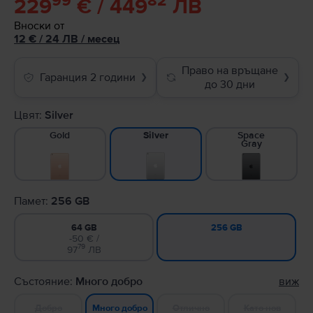
99
82
229
€ / 449
ЛВ
Вноски от
12
€
/ 24 ЛВ
/
месец
Право на връщане
Гаранция 2 години
❯
❯
до 30 дни
Цвят:
Silver
Gold
Space
Silver
Gray
Памет:
256 GB
64 GB
256 GB
-50 € /
79
97
ЛВ
Състояние:
Много добро
виж
Добро
Отлично
Като нов
Много добро