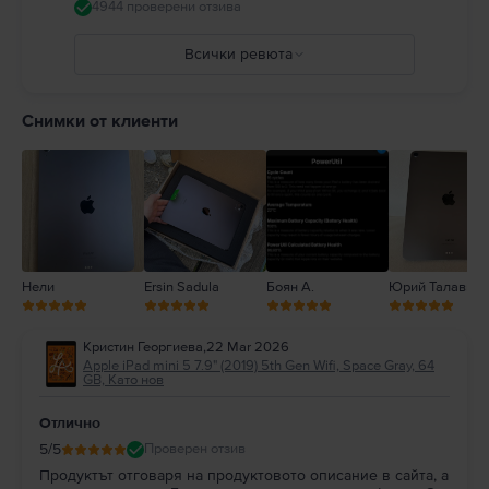
Използването на повредени кабели и адаптери както и зареждането в
4944 проверени отзива
присъствието на влага може да причини пожари, токови удари,
наранявания или повреда на iPad или друга собственост. Пълни
Всички ревюта
подробности на:
https://support.apple.com/ro-
ro/guide/ipad/ipad27098ef5/ipados
5
4
Снимки от клиенти
3
2
1
Нели
Ersin Sadula
Боян А.
Юрий Талавира
Кристин Георгиева
,
22 Mar 2026
Apple iPad mini 5 7.9" (2019) 5th Gen Wifi, Space Gray, 64
GB, Като нов
Отлично
5
/5
Проверен отзив
Продуктът отговаря на продуктовото описание в сайта, а