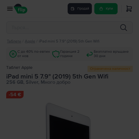
Продай
Купи
Таблети
/
Apple
/
iPad mini 5 7.9" (2019) 5th Gen Wifi
С до 40% по-евтин
Гаранция 2
Безплатно връщане
от нов
години
30 дни
Tаблет Apple
Ограничена наличност
iPad mini 5 7.9" (2019) 5th Gen Wifi
256 GB, Silver, Много добро
-
54 €