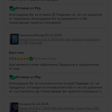
Отговор от Flip
Благодарим Ви за отзива! 😊 Радваме се, че сте доволни
от покупката. Благодарим Ви за доверието и Ви
пожелаваме приятно ползване!
Красимир Манев
,
20 Jul 2026
Apple iPad mini 6 8.3" (2021) 6th Gen Cellular, Space Gray,
64 GB, Като нов
Като нов
5
/5
Проверен отзив
Към момента няма забележки. Визуално е неразличим
от нов
Отговор от Flip
Благодарим Ви за положителния отзив! Радваме се, че
продуктът отговаря на очакванията Ви и че сте доволни
от състоянието му. Пожелаваме Ви приятно ползване! :)
Амореа
,
02 Jul 2026
Apple iPad 10.2” (2021) 9th Gen Cellular, Space Gray, 256
GB, Като нов