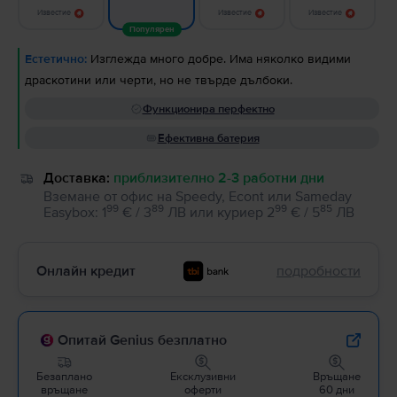
Известие
Известие
Известие
Популярен
Естетично:
Изглежда много добре. Има няколко видими
драскотини или черти, но не твърде дълбоки.
Функционира перфектно
Ефективна батерия
Доставка:
приблизително 2-3 работни дни
Вземане от офис на Speedy, Econt или Sameday
99
89
99
85
Easybox
:
1
€ / 3
ЛВ
или
куриер
2
€ / 5
ЛВ
Онлайн кредит
подробности
Опитай Genius безплатно
Безаплано
Ексклузивни
Връщане
връщане
оферти
60 дни