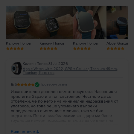
3
2
1
Калоян Попов
Калоян Попов
Калоян Попов
Abdel González
Калоян Попов
,
31 Jul 2026
Apple Watch Ultra 2022, GPS + Cellular, Titanium 49mm,
Titanium, Като нов
5
/5
Проверен отзив
Изключително доволен съм от покупката. Часовникът
пристигна бързо и в топ състояние! Честно е да се
отбележи, че по него има минимални надрасквания от
употреба, но това беше упоменато въпреки
определеното състояние: отлично, така че бях
подготвен. Почти незабележими са - дори ми беше
трудно да намеря подходящ ъгъл, за да се видят на
снимка. След поставяне на фолио мисля, че ще станат
съвсем недоловими. По-важното за мен в случая беше
Виж повече