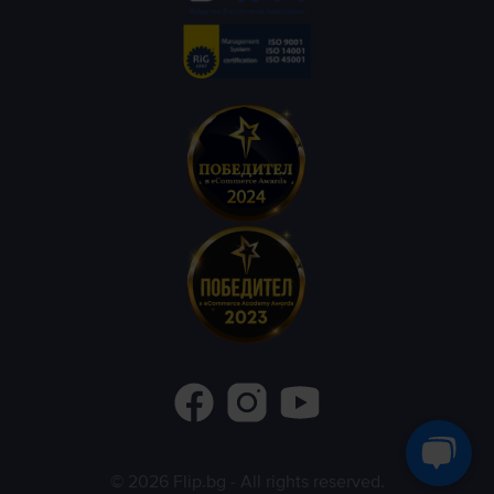
©
2026
Flip.bg
- All rights reserved.