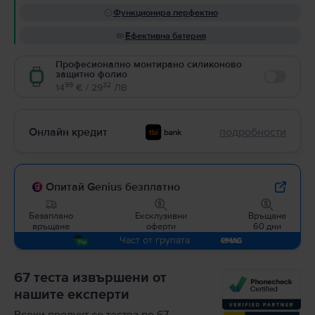
Функционира перфектно
Ефективна батерия
Професионално монтирано силиконово
защитно фолио
Enable
99
32
14
€ / 29
ЛВ
Онлайн кредит
подробности
Опитай Genius безплатно
Безаплано
Ексклузивни
Връщане
връщане
оферти
60 дни
Част от групата
67 теста извършени от
нашите експерти
Всеки продукт се тества по 67