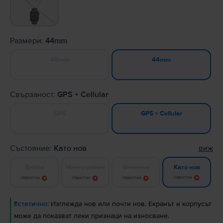
Размери:
44mm
40mm
44mm
Свързаност:
GPS + Cellular
GPS
GPS + Cellular
Състояние:
Като нов
виж
Добро
Много добро
Отлично
Като нов
Известие
Известие
Известие
Известие
Естетично:
Изглежда нов или почти нов. Екранът и корпусът
може да показват леки признаци на износване.