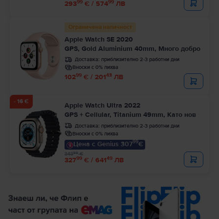
99
99
293
€ / 574
ЛВ
Ограничена наличност
Apple Watch SE 2020
GPS, Gold Aluminium 40mm, Много добро
Доставка:
приблизително 2-3 работни дни
Вноски с 0% лихва
99
43
102
€ / 201
ЛВ
- 16 €
Apple Watch Ultra 2022
GPS + Cellular, Titanium 49mm, Като нов
Доставка:
приблизително 2-3 работни дни
Вноски с 0% лихва
99
Цена с Genius 307
€
99
343
€
99
49
327
€ / 641
ЛВ