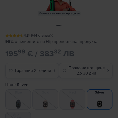
Реални снимки на продукта
4.8
4944
отзива
96%
от клиентите на Flip препоръчват продукта
99
32
195
€ / 383
ЛВ
Право на връщане
Гаранция 2 години
❯
❯
до 30 дни
Цвят:
Silver
Blue
Gold
Red
Silver
Space
Gray