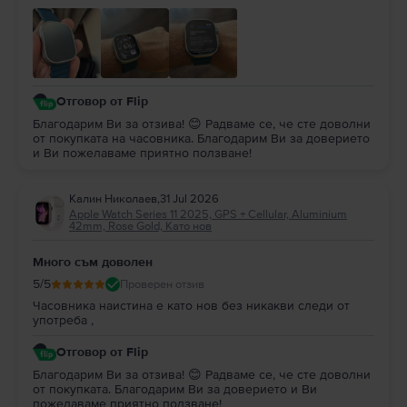
състоянието на батерията: 100% здраве!!! Препоръчвам
на всеки да вдъхне нов живот на използвана вече
техника!
Отговор от Flip
Благодарим Ви за отзива! 😊 Радваме се, че сте доволни
от покупката на часовника. Благодарим Ви за доверието
и Ви пожелаваме приятно ползване!
Калин Николаев
,
31 Jul 2026
Apple Watch Series 11 2025, GPS + Cellular, Aluminium
42mm, Rose Gold, Като нов
Много съм доволен
5
/5
Проверен отзив
Часовника наистина е като нов без никакви следи от
употреба ,
Отговор от Flip
Благодарим Ви за отзива! 😊 Радваме се, че сте доволни
от покупката. Благодарим Ви за доверието и Ви
пожелаваме приятно ползване!