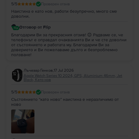
5
/5
Проверен отзив
Наистина е като нов, работи безупречно, много сме
доволни.
Отговор от Flip
Благодарим Ви за прекрасния отзив! 😊 Радваме се, че
телефонът е оправдал очакванията Ви и че сте доволни
от състоянието и работата му. Благодарим Ви за
доверието и Ви пожелаваме дълго и безпроблемно
ползване!
Лъчезар Генков
,
17 Jul 2026
Apple Watch Series 10 2024, GPS, Aluminium 46mm, Jet
Black, Като нов
5
/5
Проверен отзив
Състоянието “като ново” наистина е неразличимо от
ново