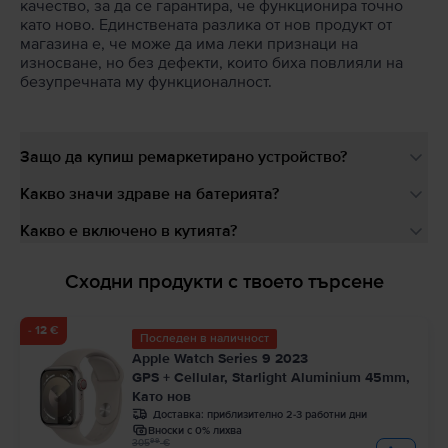
качество, за да се гарантира, че функционира точно
като ново. Единствената разлика от нов продукт от
магазина е, че може да има леки признаци на
износване, но без дефекти, които биха повлияли на
безупречната му функционалност.
Защо да купиш ремаркетирано устройство?
Какво значи здраве на батерията?
Какво е включено в кутията?
Сходни продукти с твоето търсене
- 12 €
Последен в наличност
Apple Watch Series 9 2023
GPS + Cellular, Starlight Aluminium 45mm,
Като нов
Доставка:
приблизително 2-3 работни дни
Вноски с 0% лихва
99
305
€