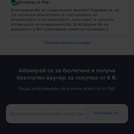
Отговор от Flip
Благодарим Ви за споделеното мнение! Радваме се, че
сте останали впечатлени от състоянието на
устройството и че качеството „като ново“ е напълно
отговорило на очакванията Ви. Благодарим Ви за
доверието и Ви пожелаваме приятно ползване! :)
Покажи всички отзиви
Абонирай се за бюлетина и получи
безплатен ваучер за покупка от 6 €.
Бъди информиран за всички новости от flip!
Абонирай се