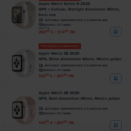
Apple Watch Series 9 2023
GPS + Cellular, Starlight Aluminium 45mm,
Като нов
Доставка:
приблизително 2-3 работни дни
Вноски с 0% лихва
99
305
€
99
99
293
€ / 574
ЛВ
Последен в наличност
Apple Watch SE 2020
GPS, Silver Aluminium 40mm, Много добро
Доставка:
приблизително 2-3 работни дни
Вноски с 0% лихва
99
43
102
€ / 201
ЛВ
Apple Watch SE 2020
GPS, Gold Aluminium 40mm, Много добро
Доставка:
приблизително 2-3 работни дни
Вноски с 0% лихва
99
43
102
€ / 201
ЛВ