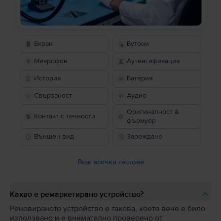
Екран
Бутони
Микрофон
Аутентификация
История
Батерия
Свързаност
Аудио
Оригиналност &
Контакт с течности
фърмуер
Външен вид
Зареждане
Виж всички тестове
Какво е ремаркетирано устройство?
Реновираното устройство е такова, което вече е било
използвано и е внимателно проверено от