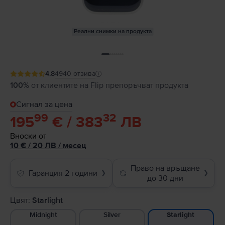
Реални снимки на продукта
4.8
4940
отзива
100%
от клиентите на Flip препоръчват продукта
Сигнал за цена
99
32
195
€ / 383
ЛВ
Вноски от
10
€
/ 20 ЛВ
/
месец
Право на връщане
Гаранция 2 години
❯
❯
до 30 дни
Цвят:
Starlight
Midnight
Silver
Starlight