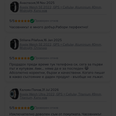
Анастасия
,
14 Nov 2025
Apple Watch SE 2022, GPS + Cellular, Aluminium 40mm,
Midnight, Като нов
5
/5
Проверен отзив
Часовникът е много добър.Рабори перфектно!
Stiliana Pilafova
,
16 Jan 2025
Apple Watch SE 2022, GPS + Cellular, Aluminium 40mm,
Midnight, Отлично
5
/5
Проверен отзив
Продадох преди време тук телефона си, сега за първи
път и купувам. Ами… няма да е за последен 😹
Абсолютно коректни, бързи и качествени. Когато пишат
в какво състояние е даден продукт - въобще не лъжат.
Калоян Попов
,
31 Jul 2026
Apple Watch Ultra 2022, GPS + Cellular, Titanium 49mm,
Titanium, Като нов
5
/5
Проверен отзив
Изключително доволен съм от покупката. Часовникът