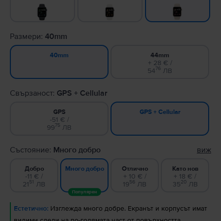
Размери:
40mm
44mm
40mm
+ 28 € /
76
54
ЛВ
Свързаност:
GPS + Cellular
GPS
GPS + Cellular
-51 € /
75
99
ЛВ
Състояние:
Много добро
виж
Добро
Отлично
Като нов
Много добро
-11 € /
+ 10 € /
+ 18 € /
51
56
20
21
ЛВ
19
ЛВ
35
ЛВ
Популярен
Естетично:
Изглежда много добре. Екранът и корпусът имат
видими следи на по-голямата част от повърхността.