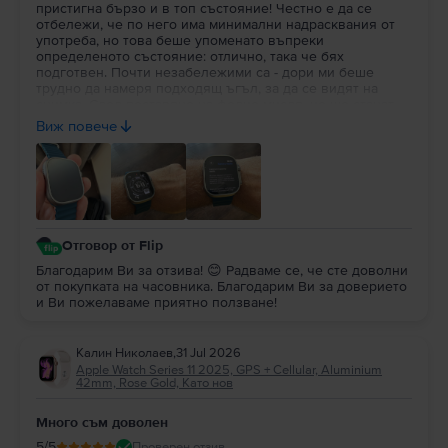
пристигна бързо и в топ състояние! Честно е да се
отбележи, че по него има минимални надрасквания от
употреба, но това беше упоменато въпреки
определеното състояние: отлично, така че бях
подготвен. Почти незабележими са - дори ми беше
трудно да намеря подходящ ъгъл, за да се видят на
снимка. След поставяне на фолио мисля, че ще станат
съвсем недоловими. По-важното за мен в случая беше
Виж повече
състоянието на батерията: 100% здраве!!! Препоръчвам
на всеки да вдъхне нов живот на използвана вече
техника!
Отговор от Flip
Благодарим Ви за отзива! 😊 Радваме се, че сте доволни
от покупката на часовника. Благодарим Ви за доверието
и Ви пожелаваме приятно ползване!
Калин Николаев
,
31 Jul 2026
Apple Watch Series 11 2025, GPS + Cellular, Aluminium
42mm, Rose Gold, Като нов
Много съм доволен
5
/5
Проверен отзив