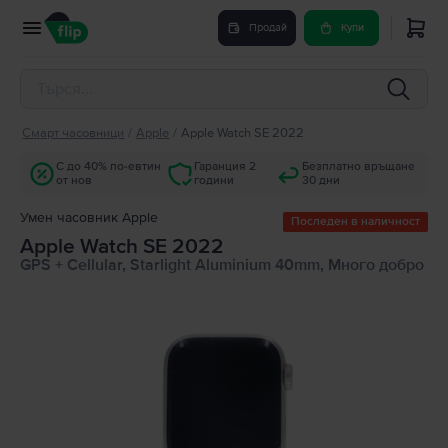
Продай
Купи
Смарт часовници
/
Apple
/
Apple Watch SE 2022
С до 40% по-евтин
Гаранция 2
Безплатно връщане
от нов
години
30 дни
Умен часовник Apple
Последен в наличност
Apple Watch SE 2022
GPS + Cellular, Starlight Aluminium 40mm, Много добро