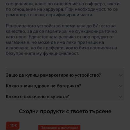
специалисти, както по отношение на софтуера, така и
по отношение на хардуера. При необходимост, то се
ремонтира с нови, сертифицирани части.
Реновираното устройство преминава до 67 теста за
качество, за да се гарантира, че функционира точно
като ново. Единствената разлика от нов продукт от
магазина е, че може да има леки признаци на
износване, но без дефекти, които биха повлияли на
безупречната му функционалност.
Защо да купиш ремаркетирано устройство?
Какво значи здраве на батерията?
Какво е включено в кутията?
Сходни продукти с твоето търсене
- 12 €
Последен в наличност