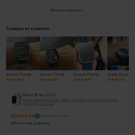
не може да замести професионална медицинска консултация. Пълни
подробности на:
https://support.apple.com/en-
Всички ревюта
ca/guide/watch/apdcf2ff54e9/11.0/watchos/11.0
5
4
Снимки от клиенти
3
2
1
Калоян Попов
Калоян Попов
Калоян Попов
Abdel González
Мими
,
18 Nov 2025
Apple Watch SE 2022, GPS + Cellular, Aluminium 40mm,
Starlight, Като нов
5
/5
Проверен отзив
Много съм доволна.