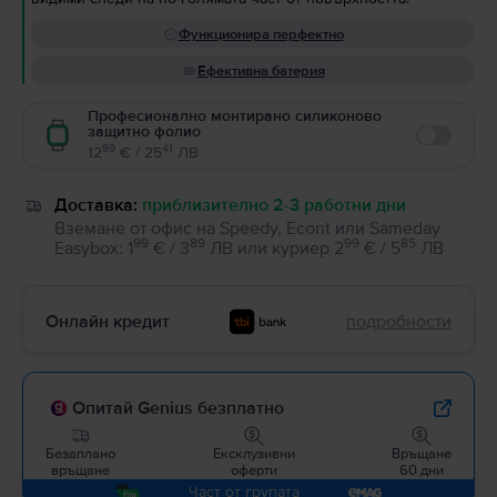
Функционира перфектно
Ефективна батерия
Професионално монтирано силиконово
защитно фолио
Enable
99
41
12
€ / 25
ЛВ
Доставка:
приблизително 2-3 работни дни
Вземане от офис на Speedy, Econt или Sameday
99
89
99
85
Easybox
:
1
€ / 3
ЛВ
или
куриер
2
€ / 5
ЛВ
Онлайн кредит
подробности
Опитай Genius безплатно
Безаплано
Ексклузивни
Връщане
връщане
оферти
60 дни
Част от групата