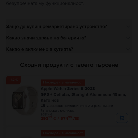
безупречната му функционалност.
Защо да купиш ремаркетирано устройство?
Какво значи здраве на батерията?
Какво е включено в кутията?
Сходни продукти с твоето търсене
- 12 €
Последен в наличност
Apple Watch Series 9 2023
GPS + Cellular, Starlight Aluminium 45mm,
Като нов
Доставка:
приблизително 2-3 работни дни
Вноски с 0% лихва
99
305
€
99
99
293
€ / 574
ЛВ
Последен в наличност