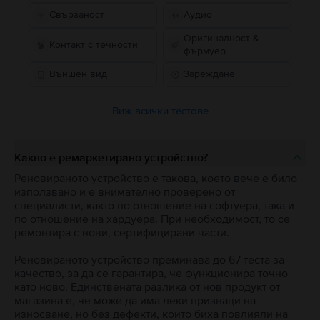
Свързаност
Аудио
Оригиналност &
Контакт с течности
фърмуер
Външен вид
Зареждане
Виж всички тестове
Какво е ремаркетирано устройство?
Реновираното устройство е такова, което вече е било
използвано и е внимателно проверено от
специалисти, както по отношение на софтуера, така и
по отношение на хардуера. При необходимост, то се
ремонтира с нови, сертифицирани части.
Реновираното устройство преминава до 67 теста за
качество, за да се гарантира, че функционира точно
като ново. Единствената разлика от нов продукт от
магазина е, че може да има леки признаци на
износване, но без дефекти, които биха повлияли на