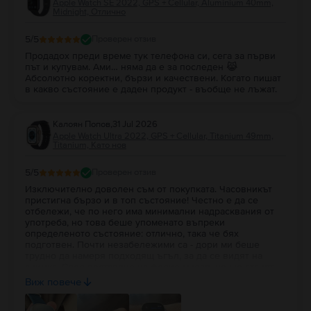
Apple Watch SE 2022, GPS + Cellular, Aluminium 40mm,
Midnight, Отлично
5
/5
Проверен отзив
Продадох преди време тук телефона си, сега за първи
път и купувам. Ами… няма да е за последен 😹
Абсолютно коректни, бързи и качествени. Когато пишат
в какво състояние е даден продукт - въобще не лъжат.
Калоян Попов
,
31 Jul 2026
Apple Watch Ultra 2022, GPS + Cellular, Titanium 49mm,
Titanium, Като нов
5
/5
Проверен отзив
Изключително доволен съм от покупката. Часовникът
пристигна бързо и в топ състояние! Честно е да се
отбележи, че по него има минимални надрасквания от
употреба, но това беше упоменато въпреки
определеното състояние: отлично, така че бях
подготвен. Почти незабележими са - дори ми беше
трудно да намеря подходящ ъгъл, за да се видят на
снимка. След поставяне на фолио мисля, че ще станат
съвсем недоловими. По-важното за мен в случая беше
Виж повече
състоянието на батерията: 100% здраве!!! Препоръчвам
на всеки да вдъхне нов живот на използвана вече