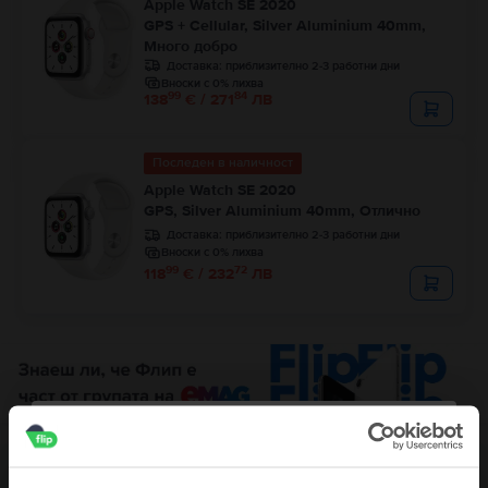
Apple Watch SE 2020
GPS + Cellular, Silver Aluminium 40mm,
Много добро
Доставка:
приблизително 2-3 работни дни
Вноски с 0% лихва
99
84
138
€ / 271
ЛВ
Последен в наличност
Apple Watch SE 2020
GPS, Silver Aluminium 40mm, Отлично
Доставка:
приблизително 2-3 работни дни
Вноски с 0% лихва
99
72
118
€ / 232
ЛВ
Описание