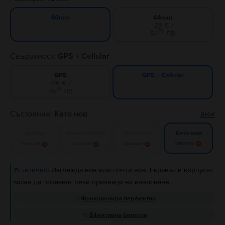
44mm
40mm
-28 € /
76
54
ЛВ
Свързаност:
GPS + Cellular
GPS
GPS + Cellular
-36 € /
41
70
ЛВ
Състояние:
Като нов
виж
Добро
Много добро
Отлично
Като нов
Известие
Известие
Известие
Известие
Естетично:
Изглежда нов или почти нов. Екранът и корпусът
може да показват леки признаци на износване.
Функционира перфектно
Ефективна батерия