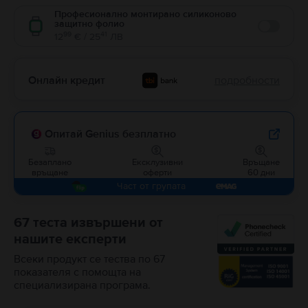
Професионално монтирано силиконово
защитно фолио
Enable
99
41
12
€ / 25
ЛВ
Онлайн кредит
подробности
Опитай Genius безплатно
Безаплано
Ексклузивни
Връщане
връщане
оферти
60 дни
Част от групата
67 теста извършени от
нашите експерти
Всеки продукт се тества по 67
показателя с помощта на
специализирана програма.