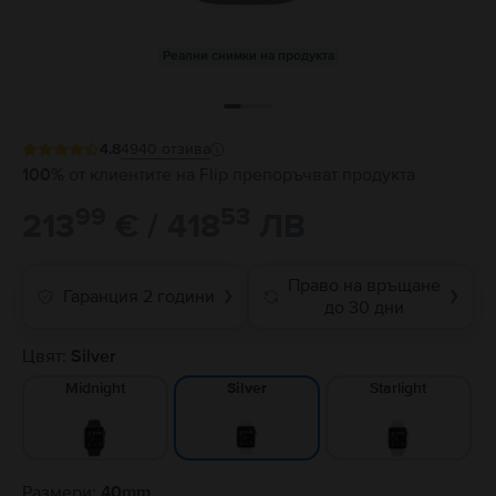
Реални снимки на продукта
4.8
4940
отзива
100%
от клиентите на Flip препоръчват продукта
99
53
213
€ / 418
ЛВ
Право на връщане
Гаранция 2 години
❯
❯
до 30 дни
Цвят:
Silver
Midnight
Starlight
Silver
Размери:
40mm