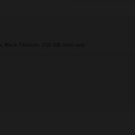
 Black Titanium, 256 GB, Като нов
когато може да имаш най-добрия телефон, пуснат досега, и
 да задоволи всички твои нужди. Със своя прекрасен диз
 производителност, iPhone 15 Pro Max е всичко, което няко
й-желаните телефони днес!
Pro Max те впечатлява с изключителните материали, от к
ал, който е използван за космическите кораби в мисиите до
 снимки и видео, или начинът, по който навигираш безпреп
Информация за производителя
олу са основните негови спецификации: