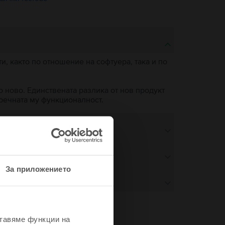
, както по отношение на софтуера, така и по
о ново. Единствената разлика от нов продукт
пречната му функционалност.
За приложението
ставяме функции на