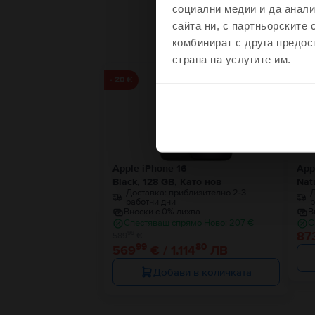
социални медии и да анали
С
сайта ни, с партньорските 
Чувства
комбинират с друга предос
страна на услугите им.
Ограничена наличност
- 20 €
Не, благодаря, 
Apple iPhone 16
App
Black, 128 GB, Като нов
Nat
Доставка:
приблизително 2-3
Д
работни дни
р
Вноски с 0% лихва
В
Спестяваш спрямо Ново: 207 €
С
87
99
589
€
99
80
569
€ / 1.114
ЛВ
Добави в количката