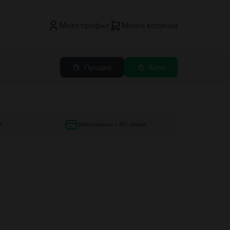
Моят профил
Моята количка
Продай
Купи
и
Изплащане с 0% лихва