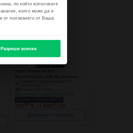
чина, по който използвате
не
 анализ, които може да я
и от ползването от Ваша
ност
Разреши всички
Apple iPhone 16 Pro
Black Titanium, 128 GB, Отлично
Доставка:
приблизително 2-3
работни дни
Вноски с 0% лихва
Спестяваш спрямо Ново: 365 €
99
Цена с Genius 729
€
99
41
759
€ / 1.486
ЛВ
Добави в количката