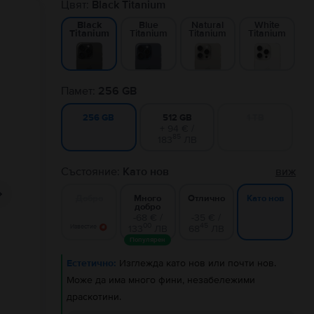
Цвят:
Black Titanium
Blue
Natural
White
Black
Titanium
Titanium
Titanium
Titanium
Памет:
256 GB
512 GB
1 TB
256 GB
+ 94 € /
85
183
ЛВ
Състояние:
Като нов
виж
Добро
Много
Отлично
Като нов
добро
-68 € /
-35 € /
00
45
Известие
133
ЛВ
68
ЛВ
Популярен
Естетично:
Изглежда като нов или почти нов.
Може да има много фини, незабележими
драскотини.