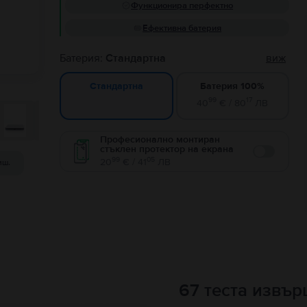
Функционира перфектно
Ефективна батерия
Батерия:
Стандартна
виж
Батерия 100%
Стандартна
99
17
40
€ / 80
ЛВ
Професионално монтиран
стъклен протектор на екрана
Enable
99
05
20
€ / 41
ЛВ
иш.
67 теста извъ