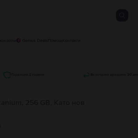
конзоли
Genius Deals
Помощ
Контакти
Гаранция 2 години
Безплатно връщане 30 дн
itanium, 256 GB, Като нов
а