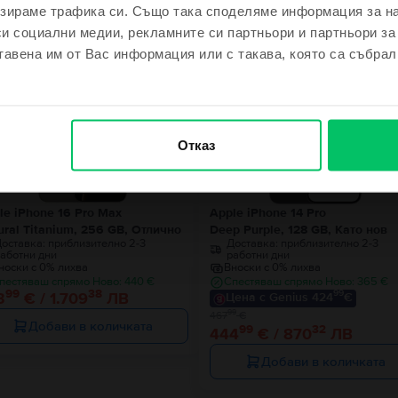
зираме трафика си. Също така споделяме информация за на
ходни продукти с твоето търсе
си социални медии, рекламните си партньори и партньори за
м се късметлия
тавена им от Вас информация или с такава, която са събрал
Последен в налич
- 23 €
не се чувствам късметлия
Отказ
le iPhone 16 Pro Max
Apple iPhone 14 Pro
ural Titanium, 256 GB, Отлично
Deep Purple, 128 GB, Като нов
оставка:
приблизително 2-3
Доставка:
приблизително 2-3
аботни дни
работни дни
носки с 0% лихва
Вноски с 0% лихва
пестяваш спрямо Ново: 440 €
Спестяваш спрямо Ново: 365 €
99
38
99
3
€ / 1.709
ЛВ
Цена с Genius 424
€
99
467
€
Добави в количката
99
32
444
€ / 870
ЛВ
Добави в количката