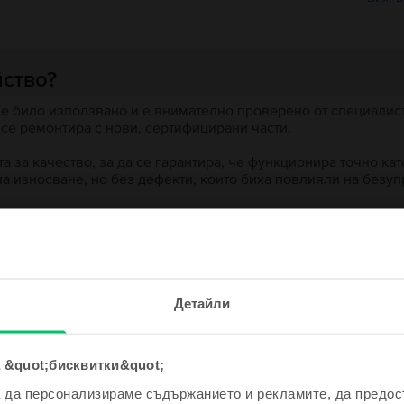
йство?
 е било използвано и е внимателно проверено от специалисти
 се ремонтира с нови, сертифицирани части.
 за качество, за да се гарантира, че функционира точно кат
на износване, но без дефекти, които биха повлияли на безу
 устройство?
ята?
е и спечели!
Детайли
одно устройство ще бъде дори
е по-евтино!
 &quot;бисквитки&quot;
а да персонализираме съдържанието и рекламите, да предо