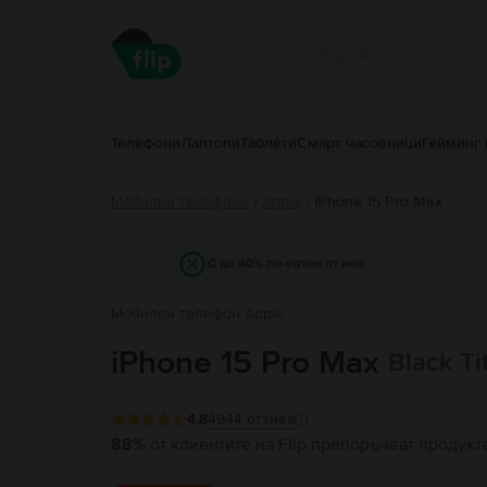
Телефони
Лаптопи
Таблети
Смарт часовници
Гейминг 
Мобилни телефони
Apple
/
iPhone 15 Pro Max
/
С до 40% по-евтин от нов
Мобилен телефон Apple
iPhone 15 Pro Max
Black T
4.8
4944
отзива
88%
от клиентите на Flip препоръчват продукт