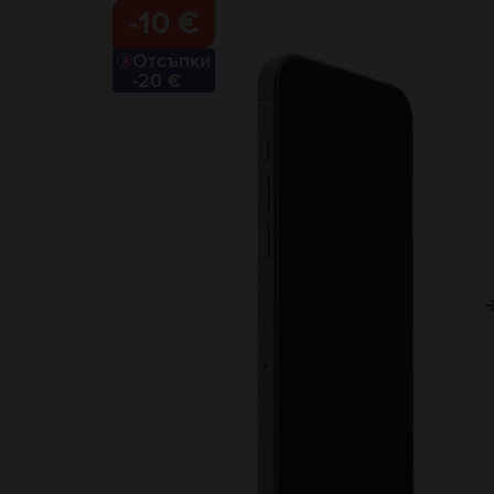
-
10 €
Отсъпки
-20 €