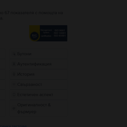
по 67 показателя с помощта на
а.
Бутони
Аутентификация
История
Свързаност
Естетичен аспект
Оригиналност &
фърмуер
сички тестове