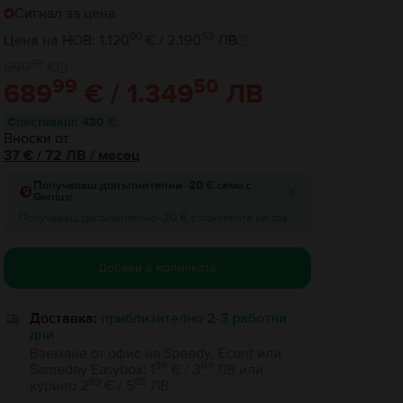
Сигнал за цена
00
53
Цена на НОВ: 1.120
€ / 2.190
ЛВ
99
699
€
99
50
689
€ / 1.349
ЛВ
Спестяваш
:
430 €
Вноски от
37
€
/ 72 ЛВ
/
месец
Получаваш допълнителни -20 € само с
Genius:
Получаваш допълнително -20 € с покупката на този продукт, за поръчки на стойност минимум 200 €! Добави отстъпката преди да завършиш поръчката.
Добави в количката
Доставка:
приблизително 2-3 работни
дни
Вземане от офис на Speedy, Econt или
99
89
Sameday Easybox
:
1
€ / 3
ЛВ
или
99
85
куриер
2
€ / 5
ЛВ