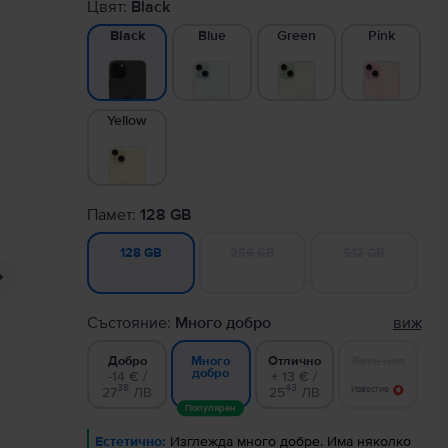
Цвят:
Black
Blue
Green
Pink
Black
Yellow
Памет:
128 GB
256 GB
512 GB
128 GB
Състояние:
Много добро
виж
Добро
Отлично
Като нов
Много
добро
-14 € /
+ 13 € /
38
43
27
ЛВ
25
ЛВ
Известие
Популярен
Естетично:
Изглежда много добре. Има няколко