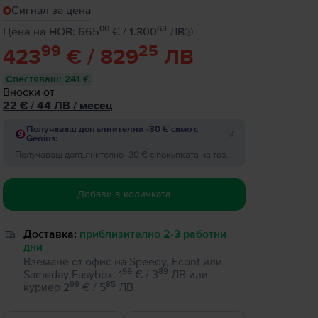
Сигнал за цена
00
63
Цена на НОВ: 665
€ / 1.300
ЛВ
99
25
423
€ / 829
ЛВ
Спестяваш
:
241 €
Вноски от
22
€
/ 44 ЛВ
/
месец
Получаваш допълнителни -30 € само с
Genius:
Получаваш допълнително -30 € с покупката на този продукт, за поръчки на стойност минимум 200 €! Добави отстъпката преди да завършиш поръчката.
Добави в количката
Доставка:
приблизително 2-3 работни
дни
Вземане от офис на Speedy, Econt или
99
89
Sameday Easybox
:
1
€ / 3
ЛВ
или
99
85
куриер
2
€ / 5
ЛВ