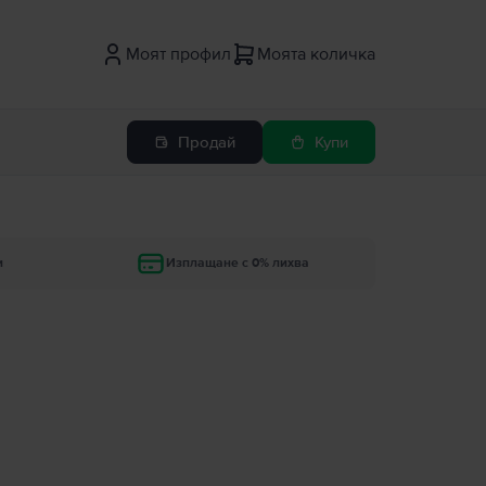
Моят профил
Моята количка
Продай
Купи
и
Изплащане с 0% лихва