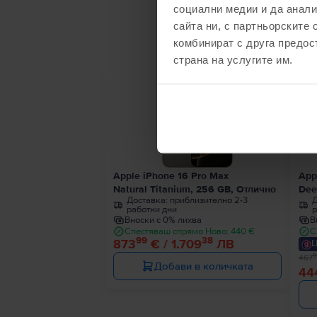
социални медии и да анали
С
сайта ни, с партньорските 
комбинират с друга предос
страна на услугите им.
- 23 
Apple iPhone 16 Pro Max
App
Natural Titanium, 256 GB, Отлично
Dee
Доставка:
приблизително 2-3
Д
работни дни
р
Вноски с 0% лихва
В
Спестяваш спрямо Ново: 440 €
С
99
38
873
€ / 1.709
ЛВ
Ц
9
467
Добави в количката
44