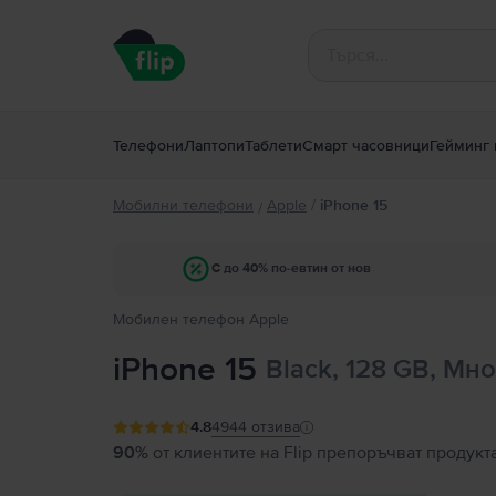
Телефони
Лаптопи
Таблети
Смарт часовници
Гейминг 
Мобилни телефони
Apple
/
iPhone 15
/
С до 40% по-евтин от нов
Мобилен телефон Apple
iPhone 15
Black, 128 GB, Мн
4.8
4944
отзива
90%
от клиентите на Flip препоръчват продукт