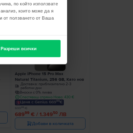
чина, по който използвате
не
 анализ, които може да я
и от ползването от Ваша
- 10 €
Разреши всички
Apple iPhone 15 Pro Max
о
Natural Titanium, 256 GB, Като нов
Доставка:
приблизително 2-3
работни дни
Вноски с 0% лихва
Спестяваш спрямо Ново: 430 €
99
Цена с Genius 669
€
99
699
€
99
50
689
€ / 1.349
ЛВ
Добави в количката