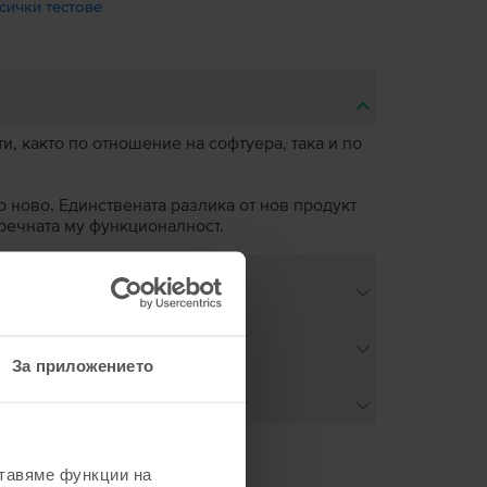
сички тестове
, както по отношение на софтуера, така и по
о ново. Единствената разлика от нов продукт
пречната му функционалност.
За приложението
ставяме функции на