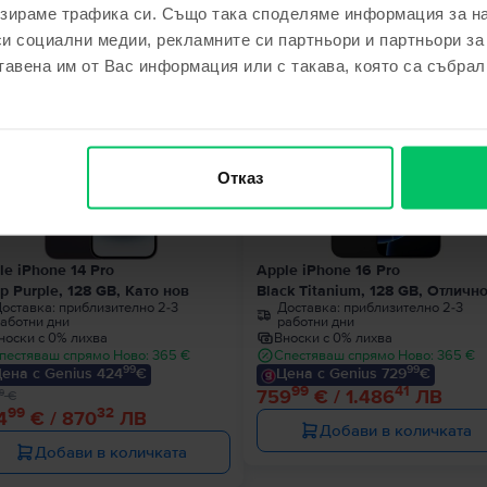
зираме трафика си. Също така споделяме информация за на
ходни продукти с твоето търсе
си социални медии, рекламните си партньори и партньори за
тавена им от Вас информация или с такава, която са събрал
Ограничена наличност
€
Отказ
le iPhone 14 Pro
Apple iPhone 16 Pro
p Purple, 128 GB, Като нов
Black Titanium, 128 GB, Отличн
оставка:
приблизително 2-3
Доставка:
приблизително 2-3
аботни дни
работни дни
носки с 0% лихва
Вноски с 0% лихва
пестяваш спрямо Ново: 365 €
Спестяваш спрямо Ново: 365 €
99
99
ена с Genius 424
€
Цена с Genius 729
€
99
41
759
€ / 1.486
ЛВ
9
€
99
32
4
€ / 870
ЛВ
Добави в количката
Добави в количката