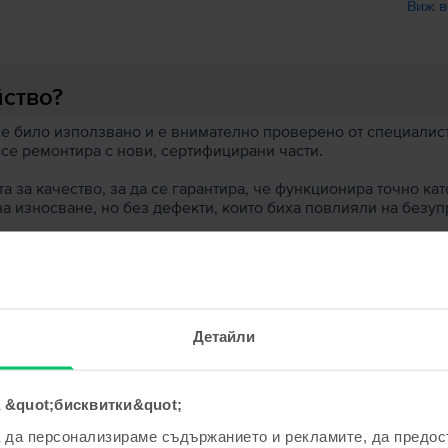
Виж в
йство?
 е било използвано и е внимателно проверено от специалисти
 се ремонтира с нови, сертифицирани части.
 за качество, за да се гарантира, че функционира точно кат
на износване, но без дефекти, които биха повлияли на безу
 устройство?
ята?
Детайли
 &quot;бисквитки&quot;
а да персонализираме съдържанието и рекламите, да предо