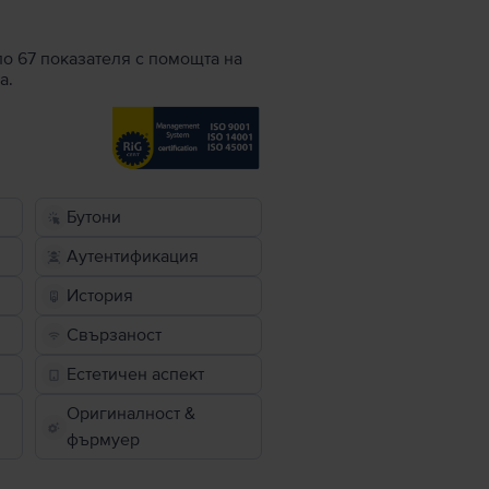
по 67 показателя с помощта на
а.
Бутони
Аутентификация
История
Свързаност
Естетичен аспект
Оригиналност &
фърмуер