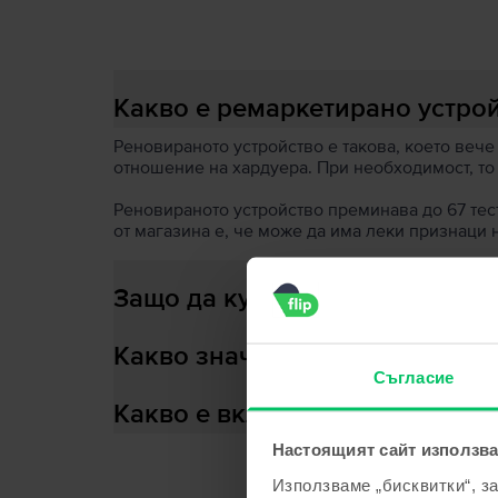
Какво е ремаркетирано устро
Реновираното устройство е такова, което вече
отношение на хардуера. При необходимост, то
Реновираното устройство преминава до 67 теста
от магазина е, че може да има леки признаци 
Защо да купиш ремаркетирано
Какво значи здраве на батери
Съгласие
Какво е включено в кутията?
Настоящият сайт използва
Използваме „бисквитки“, з