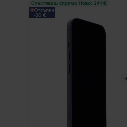
Спестяваш спрямо Ново: 241 €
Отсъпки
-30 €