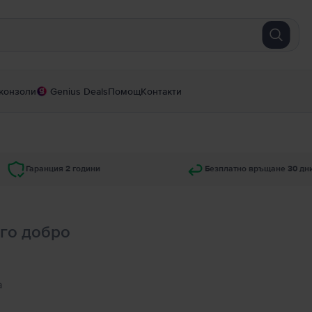
конзоли
Genius Deals
Помощ
Контакти
Гаранция 2 години
Безплатно връщане 30 дн
ого добро
а