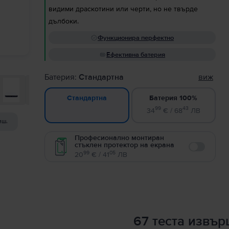
видими драскотини или черти, но не твърде
дълбоки.
Функционира перфектно
Ефективна батерия
Батерия:
Стандартна
виж
Батерия 100%
Стандартна
99
43
34
€ / 68
ЛВ
иш.
Професионално монтиран
стъклен протектор на екрана
Enable
99
05
20
€ / 41
ЛВ
67 теста извъ