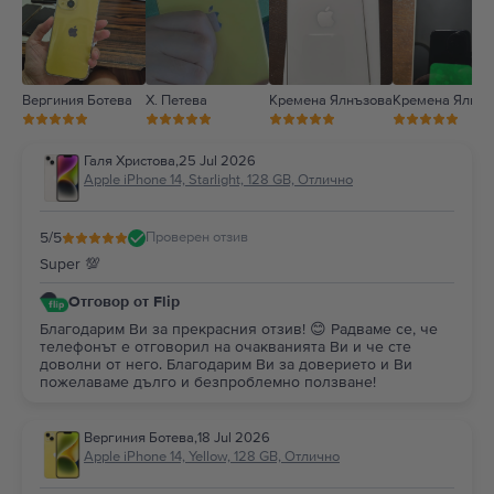
Вергиния Ботева
Х. Петева
Кремена Ялнъзова
Кремена Ялнъз
Галя Христова
,
25 Jul 2026
Apple iPhone 14, Starlight, 128 GB, Отлично
5
/5
Проверен отзив
Super 💯
Отговор от Flip
Благодарим Ви за прекрасния отзив! 😊 Радваме се, че
телефонът е отговорил на очакванията Ви и че сте
доволни от него. Благодарим Ви за доверието и Ви
пожелаваме дълго и безпроблемно ползване!
Вергиния Ботева
,
18 Jul 2026
Apple iPhone 14, Yellow, 128 GB, Отлично