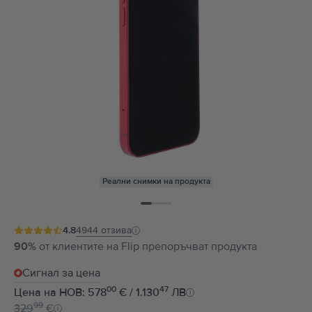
Реални снимки на продукта
4.8
4944
отзива
90%
от клиентите на Flip препоръчват продукта
Сигнал за цена
00
47
Цена на НОВ: 578
€ / 1.130
ЛВ
99
329
€