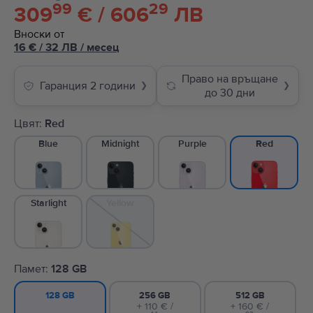
99
29
309
€ / 606
ЛВ
Вноски от
16
€
/ 32 ЛВ
/
месец
Право на връщане
Гаранция 2 години
❯
❯
до 30 дни
Цвят:
Red
Blue
Midnight
Purple
Red
Starlight
Yellow
Памет:
128 GB
256 GB
512 GB
128 GB
+ 110 € /
+ 160 € /