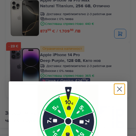
Apple iPhone 16 Pro Max
Natural Titanium, 256 GB, Отлично
Доставка:
приблизително 2-3 работни дни
Вноски с 0% лихва
Спестяваш спрямо Ново: 440 €
99
38
873
€ / 1.709
ЛВ
- 23 €
Ограничена наличност
Apple iPhone 14 Pro
Deep Purple, 128 GB, Като нов
Доставка:
приблизително 2-3 работни дни
Вноски с 0% лихва
Спестяваш спрямо Ново: 365 €
99
Цена с Genius 424
€
99
467
€
99
32
444
€ / 870
ЛВ