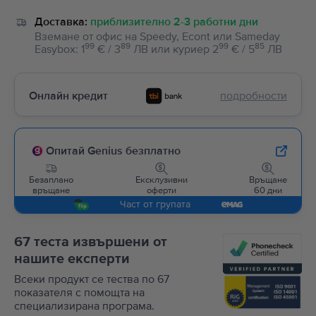
Доставка:
приблизително 2-3 работни дни
Вземане от офис на Speedy, Econt или Sameday
99
89
99
85
Easybox
:
1
€ / 3
ЛВ
или
куриер
2
€ / 5
ЛВ
Онлайн кредит
подробности
Опитай Genius безплатно
Безаплано
Ексклузивни
Връщане
връщане
оферти
60 дни
Част от групата
67 теста извършени от
нашите експерти
Всеки продукт се тества по 67
показателя с помощта на
специализирана програма.