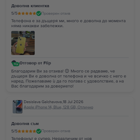
Доволна клиентка
5
/5
Проверен отзив
Телефона е за дъщеря ми, много е доволна до момента
няма никакви забележки.
Отговор от Flip
Благодарим Ви за отзива! 😊 Много се радваме, че
дъщеря Ви е доволна от телефона и че всичко с него е
наред. Пожелаваме ѝ да го ползва с удоволствие, а на
Вас благодарим за доверието!
Desislava Galchavova
,
18 Jul 2026
Apple iPhone 14, Blue, 128 GB, Отлично
Доволна съм
5
/5
Проверен отзив
Телефонът е супер. Неразличим от нов