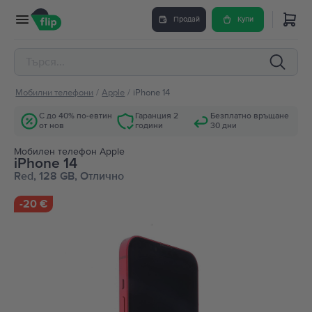
Продай
Купи
Мобилни телефони
/
Apple
/
iPhone 14
С до 40% по-евтин
Гаранция 2
Безплатно връщане
от нов
години
30 дни
Мобилен телефон Apple
iPhone 14
Red, 128 GB, Отлично
-
20 €