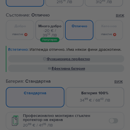
14
93
215
ЛВ
312
ЛВ
Състояние:
Отлично
виж
Добро
Много добро
Като нов
Отлично
-20 € /
12
Известие
39
ЛВ
Известие
Популярен
Естетично:
Изглежда отлично. Има някои фини драскотини.
Функционира перфектно
Ефективна батерия
Батерия:
Стандартна
виж
Батерия 100%
Стандартна
99
43
34
€ / 68
ЛВ
Професионално монтиран стъклен
протектор на екрана
Enable
99
05
20
€ / 41
ЛВ