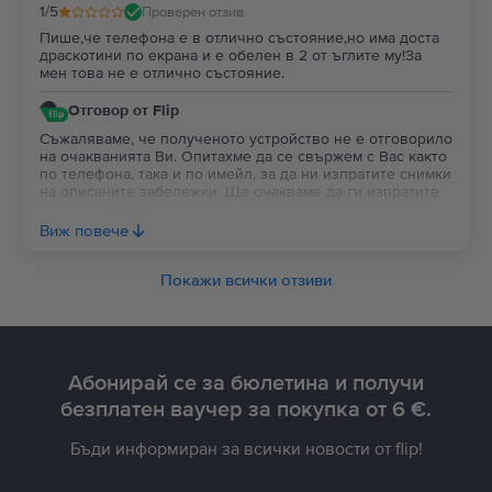
1
/5
Проверен отзив
Пише,че телефона е в отлично състояние,но има доста
драскотини по екрана и е обелен в 2 от ъглите му!За
мен това не е отлично състояние.
Отговор от Flip
Съжаляваме, че полученото устройство не е отговорило
на очакванията Ви. Опитахме да се свържем с Вас както
по телефона, така и по имейл, за да ни изпратите снимки
на описаните забележки. Ще очакваме да ги изпратите
на contact@flip.bg, за да можем да извършим
необходимата проверка и да съдействаме за
Виж повече
разрешаването на случая възможно най-бързо. :)
Покажи всички отзиви
Абонирай се за бюлетина и получи
безплатен ваучер за покупка от 6 €.
Бъди информиран за всички новости от flip!