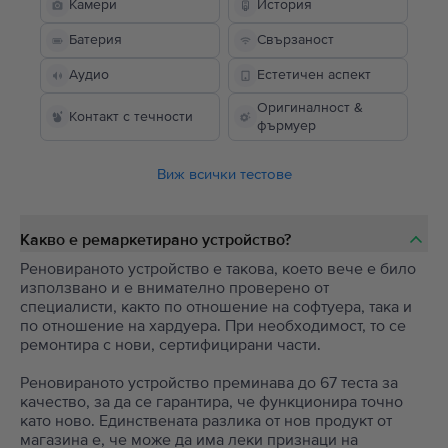
Камери
История
Батерия
Свързаност
Аудио
Естетичен аспект
Оригиналност &
Контакт с течности
фърмуер
Виж всички тестове
Какво е ремаркетирано устройство?
Реновираното устройство е такова, което вече е било
използвано и е внимателно проверено от
специалисти, както по отношение на софтуера, така и
по отношение на хардуера. При необходимост, то се
ремонтира с нови, сертифицирани части.
Реновираното устройство преминава до 67 теста за
качество, за да се гарантира, че функционира точно
като ново. Единствената разлика от нов продукт от
магазина е, че може да има леки признаци на