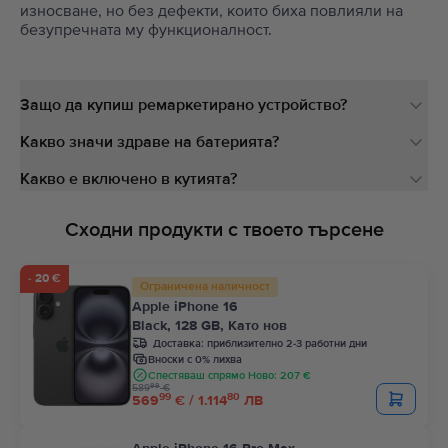
износване, но без дефекти, които биха повлияли на
безупречната му функционалност.
Защо да купиш ремаркетирано устройство?
Какво значи здраве на батерията?
Какво е включено в кутията?
Сходни продукти с твоето търсене
- 20 €
Ограничена наличност
Apple iPhone 16
Black, 128 GB, Като нов
Доставка:
приблизително 2-3 работни дни
Вноски с 0% лихва
Спестяваш спрямо Ново: 207 €
99
589
€
99
80
569
€ / 1.114
ЛВ