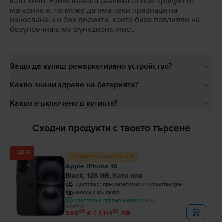
като ново. Единствената разлика от нов продукт от
магазина е, че може да има леки признаци на
износване, но без дефекти, които биха повлияли на
безупречната му функционалност.
Защо да купиш ремаркетирано устройство?
Какво значи здраве на батерията?
Какво е включено в кутията?
Сходни продукти с твоето търсене
- 20 €
Ограничена наличност
Apple iPhone 16
Black, 128 GB, Като нов
Доставка:
приблизително 2-3 работни дни
Вноски с 0% лихва
Спестяваш спрямо Ново: 207 €
99
589
€
99
80
569
€ / 1.114
ЛВ