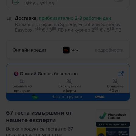
Enable
99
14
18
€ / 37
ЛВ
Доставка:
приблизително 2-3 работни дни
Вземане от офис на Speedy, Econt или Sameday
99
89
99
85
Easybox
:
1
€ / 3
ЛВ
или
куриер
2
€ / 5
ЛВ
Онлайн кредит
подробности
Опитай Genius безплатно
Безаплано
Ексклузивни
Връщане
връщане
оферти
60 дни
Част от групата
67 теста извършени от
нашите експерти
Всеки продукт се тества по 67
показателя с помощта на