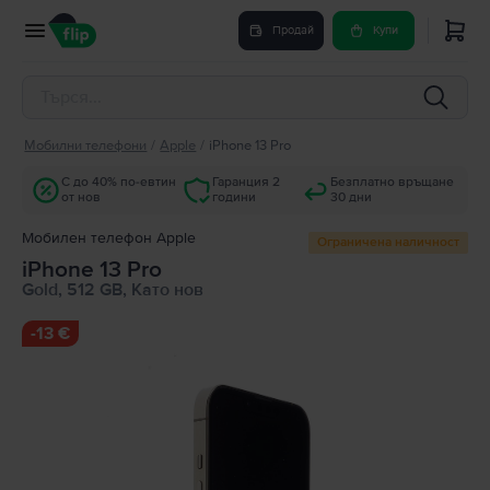
Продай
Купи
Мобилни телефони
/
Apple
/
iPhone 13 Pro
С до 40% по-евтин
Гаранция 2
Безплатно връщане
от нов
години
30 дни
Мобилен телефон Apple
Ограничена наличност
iPhone 13 Pro
Gold, 512 GB, Като нов
-
13 €