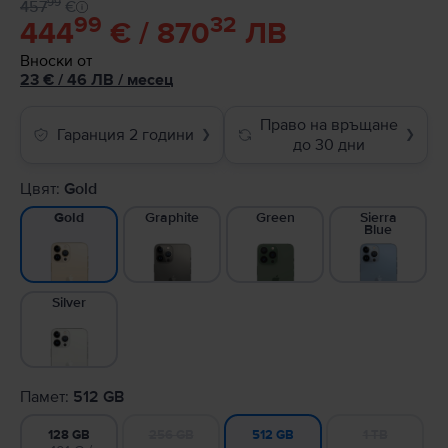
99
457
€
99
32
444
€ / 870
ЛВ
Вноски от
23
€
/ 46 ЛВ
/
месец
Право на връщане
Гаранция 2 години
❯
❯
до 30 дни
Цвят:
Gold
Graphite
Green
Sierra
Gold
Blue
Silver
Памет:
512 GB
128 GB
256 GB
1 TB
512 GB