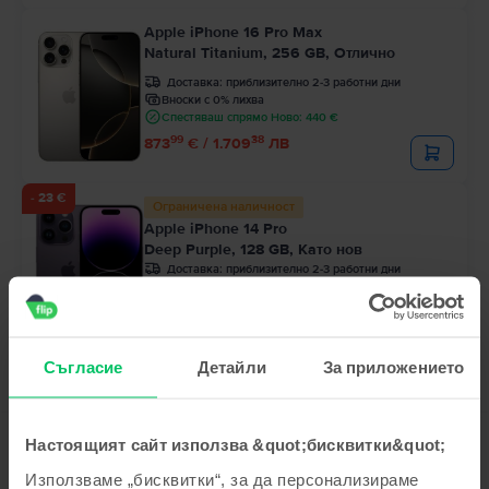
Apple iPhone 16 Pro Max
Natural Titanium, 256 GB, Отлично
Доставка:
приблизително 2-3 работни дни
Вноски с 0% лихва
Спестяваш спрямо Ново: 440 €
99
38
873
€ / 1.709
ЛВ
- 23 €
Ограничена наличност
Apple iPhone 14 Pro
Deep Purple, 128 GB, Като нов
Доставка:
приблизително 2-3 работни дни
Вноски с 0% лихва
Спестяваш спрямо Ново: 365 €
99
Цена с Genius 424
€
99
467
€
99
32
444
€ / 870
ЛВ
Съгласие
Детайли
За приложението
Настоящият сайт използва &quot;бисквитки&quot;
Използваме „бисквитки“, за да персонализираме