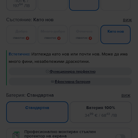
-101 € /
54
197
ЛВ
Състояние:
Като нов
виж
Добро
Много добро
Отлично
Като нов
Известие
Известие
Известие
Естетично:
Изглежда като нов или почти нов. Може да има
много фини, незабележими драскотини.
Функционира перфектно
Ефективна батерия
Батерия:
Стандартна
виж
Батерия 100%
Стандартна
99
43
34
€ / 68
ЛВ
Професионално монтиран стъклен
протектор на екрана