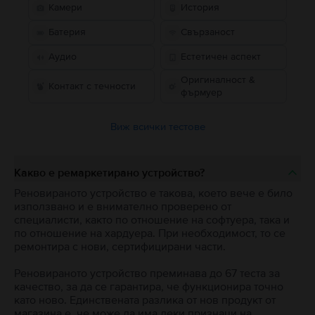
Камери
История
Батерия
Свързаност
Аудио
Естетичен аспект
Оригиналност &
Контакт с течности
фърмуер
Виж всички тестове
Какво е ремаркетирано устройство?
Реновираното устройство е такова, което вече е било
използвано и е внимателно проверено от
специалисти, както по отношение на софтуера, така и
по отношение на хардуера. При необходимост, то се
ремонтира с нови, сертифицирани части.
Реновираното устройство преминава до 67 теста за
качество, за да се гарантира, че функционира точно
като ново. Единствената разлика от нов продукт от
магазина е, че може да има леки признаци на