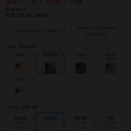
397
€ / 778
ЛВ
Вноски от
21
€
/ 41 ЛВ
/
месец
Право на връщане
Гаранция 2 години
❯
❯
до 30 дни
Цвят:
Graphite
Gold
Green
Sierra
Graphite
Blue
Silver
Памет:
256 GB
128 GB
512 GB
1 TB
256 GB
-54 € /
+ 47 € /
+ 112 € /
61
92
05
105
ЛВ
91
ЛВ
219
ЛВ