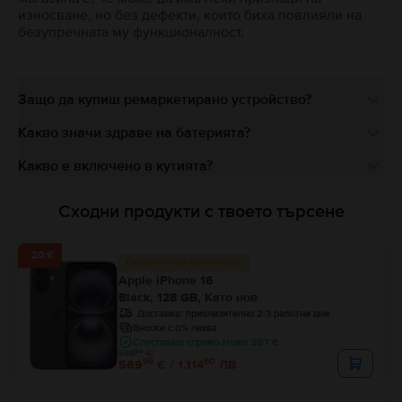
износване, но без дефекти, които биха повлияли на
безупречната му функционалност.
Защо да купиш ремаркетирано устройство?
Какво значи здраве на батерията?
Какво е включено в кутията?
Сходни продукти с твоето търсене
- 20 €
Ограничена наличност
Apple iPhone 16
Black, 128 GB, Като нов
Доставка:
приблизително 2-3 работни дни
Вноски с 0% лихва
Спестяваш спрямо Ново: 207 €
99
589
€
99
80
569
€ / 1.114
ЛВ