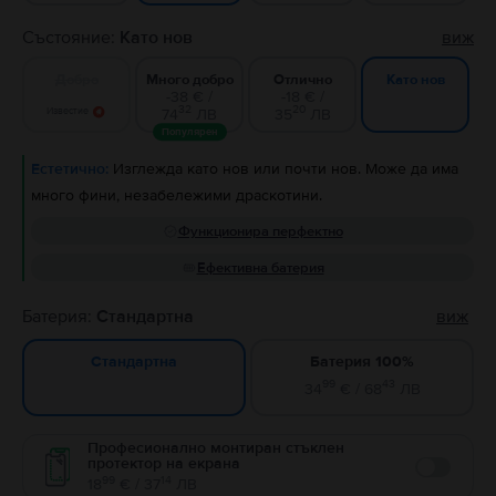
Състояние:
Като нов
виж
Добро
Много добро
Отлично
Като нов
-38 € /
-18 € /
32
20
Известие
74
ЛВ
35
ЛВ
Популярен
Естетично:
Изглежда като нов или почти нов. Може да има
много фини, незабележими драскотини.
Функционира перфектно
Ефективна батерия
Батерия:
Стандартна
виж
Батерия 100%
Стандартна
99
43
34
€ / 68
ЛВ
Професионално монтиран стъклен
протектор на екрана
Enable
99
14
18
€ / 37
ЛВ