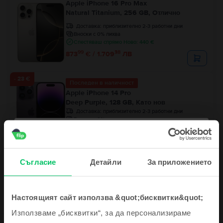
Apple iPhone 16 Pro Max
Natural Titanium, 256 GB, Отлично
Доставка:
приблизително 2-3 работни дни
Вноски с 0% лихва
Спестяваш спрямо Ново: 440 €
99
38
873
€ / 1.709
ЛВ
- 23 €
Последен в наличност
Apple iPhone 14 Pro
Deep Purple, 128 GB, Като нов
Доставка:
приблизително 2-3 работни дни
Вноски с 0% лихва
Спестяваш спрямо Ново: 365 €
99
Цена с Genius 424
€
99
467
€
99
32
444
€ / 870
ЛВ
Съгласие
Детайли
За приложението
Настоящият сайт използва &quot;бисквитки&quot;
Използваме „бисквитки“, за да персонализираме