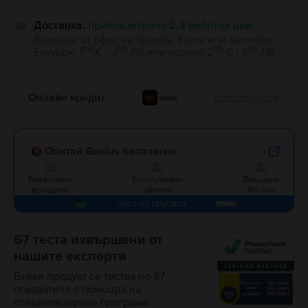
Доставка:
приблизително 2-3 работни дни
Вземане от офис на Speedy, Econt или Sameday
99
89
99
85
Easybox
:
1
€ / 3
ЛВ
или
куриер
2
€ / 5
ЛВ
Онлайн кредит
подробности
Опитай Genius безплатно
Безаплано
Ексклузивни
Връщане
връщане
оферти
60 дни
Част от групата
67 теста извършени от
нашите експерти
Всеки продукт се тества по 67
показателя с помощта на
специализирана програма.