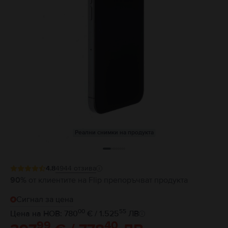
Реални снимки на продукта
4.8
4944
отзива
90%
от клиентите на Flip препоръчват продукта
Сигнал за цена
00
55
Цена на НОВ: 780
€ / 1.525
ЛВ
99
40