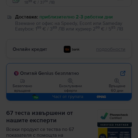
Enable
99
14
18
€ / 37
ЛВ
Доставка:
приблизително 2-3 работни дни
Вземане от офис на Speedy, Econt или Sameday
99
89
99
85
Easybox
:
1
€ / 3
ЛВ
или
куриер
2
€ / 5
ЛВ
Онлайн кредит
подробности
Опитай Genius безплатно
Безаплано
Ексклузивни
Връщане
връщане
оферти
60 дни
Част от групата
67 теста извършени от
нашите експерти
Всеки продукт се тества по 67
показателя с помощта на