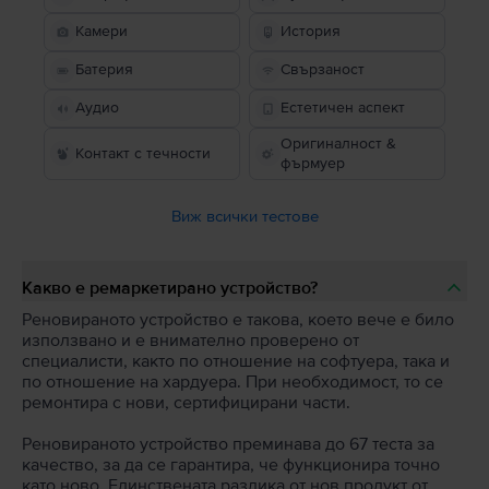
Камери
История
Батерия
Свързаност
Аудио
Естетичен аспект
Оригиналност &
Контакт с течности
фърмуер
Виж всички тестове
Какво е ремаркетирано устройство?
Реновираното устройство е такова, което вече е било
използвано и е внимателно проверено от
специалисти, както по отношение на софтуера, така и
по отношение на хардуера. При необходимост, то се
ремонтира с нови, сертифицирани части.
Реновираното устройство преминава до 67 теста за
качество, за да се гарантира, че функционира точно
като ново. Единствената разлика от нов продукт от