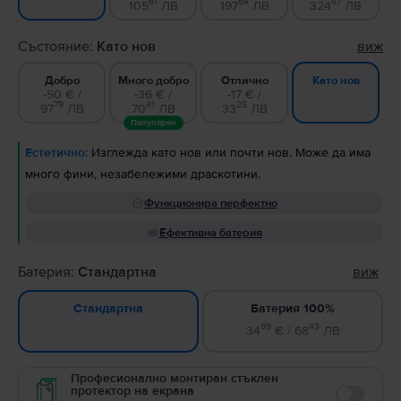
61
54
67
105
ЛВ
197
ЛВ
324
ЛВ
Състояние:
Като нов
виж
Добро
Много добро
Отлично
Като нов
-50 € /
-36 € /
-17 € /
79
41
25
97
ЛВ
70
ЛВ
33
ЛВ
Популярен
Естетично:
Изглежда като нов или почти нов. Може да има
много фини, незабележими драскотини.
Функционира перфектно
Ефективна батерия
Батерия:
Стандартна
виж
Батерия 100%
Стандартна
99
43
34
€ / 68
ЛВ
Професионално монтиран стъклен
протектор на екрана