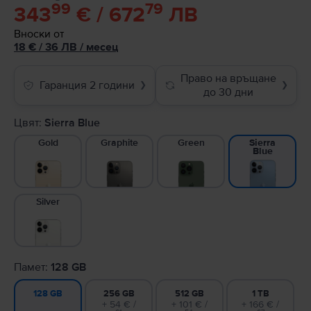
99
79
343
€ / 672
ЛВ
Вноски от
18
€
/ 36 ЛВ
/
месец
Право на връщане
Гаранция 2 години
❯
❯
до 30 дни
Цвят:
Sierra Blue
Gold
Graphite
Green
Sierra
Blue
Silver
Памет:
128 GB
256 GB
512 GB
1 TB
128 GB
+ 54 € /
+ 101 € /
+ 166 € /