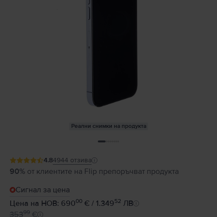
Реални снимки на продукта
4.8
4944
отзива
90%
от клиентите на Flip препоръчват продукта
Сигнал за цена
00
52
Цена на НОВ: 690
€ / 1.349
ЛВ
99
353
€