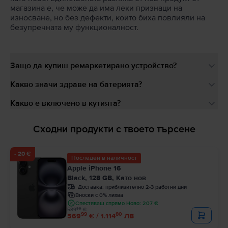
магазина е, че може да има леки признаци на
износване, но без дефекти, които биха повлияли на
безупречната му функционалност.
Защо да купиш ремаркетирано устройство?
Какво значи здраве на батерията?
Какво е включено в кутията?
Сходни продукти с твоето търсене
- 20 €
Последен в наличност
Apple iPhone 16
Black, 128 GB, Като нов
Доставка:
приблизително 2-3 работни дни
Вноски с 0% лихва
Спестяваш спрямо Ново: 207 €
99
589
€
99
80
569
€ / 1.114
ЛВ