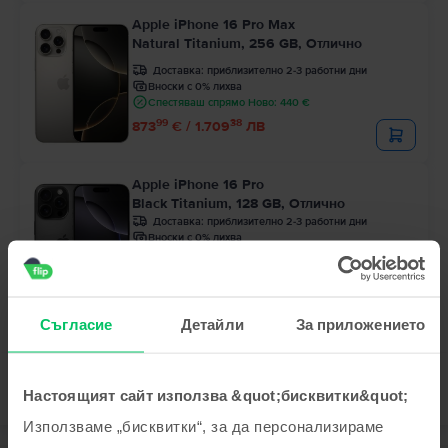
Apple iPhone 16 Pro Max
Natural Titanium, 256 GB, Отлично
Доставка:
приблизително 2-3 работни дни
Вноски с 0% лихва
Спестяваш спрямо Ново: 440 €
99
38
873
€ / 1.709
ЛВ
Apple iPhone 16 Pro
Black Titanium, 128 GB, Отлично
Доставка:
приблизително 2-3 работни дни
Вноски с 0% лихва
Спестяваш спрямо Ново: 365 €
99
Цена с Genius 729
€
99
41
759
€ / 1.486
ЛВ
Съгласие
Детайли
За приложението
Настоящият сайт използва &quot;бисквитки&quot;
Използваме „бисквитки“, за да персонализираме