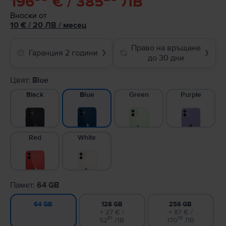
196
€ / 385
ЛВ
Вноски от
10
€
/ 20 ЛВ
/
месец
Право на връщане
Гаранция 2 години
❯
❯
до 30 дни
Цвят:
Blue
Black
Green
Purple
Blue
Red
White
Памет:
64 GB
128 GB
256 GB
64 GB
+ 27 € /
+ 87 € /
81
16
52
ЛВ
170
ЛВ