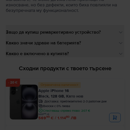
износване, но без дефекти, които биха повлияли на
безупречната му функционалност.
Защо да купиш ремаркетирано устройство?
Какво значи здраве на батерията?
Какво е включено в кутията?
Сходни продукти с твоето търсене
- 20 €
Ограничена наличност
Apple iPhone 16
Black, 128 GB, Като нов
Доставка:
приблизително 2-3 работни дни
Вноски с 0% лихва
Спестяваш спрямо Ново: 207 €
99
589
€
99
80
569
€ / 1.114
ЛВ