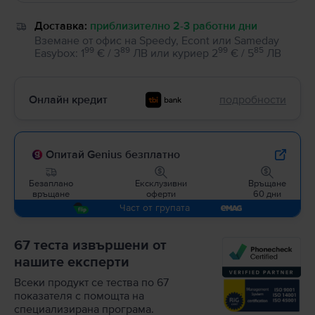
Доставка:
приблизително 2-3 работни дни
Вземане от офис на Speedy, Econt или Sameday
99
89
99
85
Easybox
:
1
€ / 3
ЛВ
или
куриер
2
€ / 5
ЛВ
Онлайн кредит
подробности
Опитай Genius безплатно
Безаплано
Ексклузивни
Връщане
връщане
оферти
60 дни
Част от групата
67 теста извършени от
нашите експерти
Всеки продукт се тества по 67
показателя с помощта на
специализирана програма.