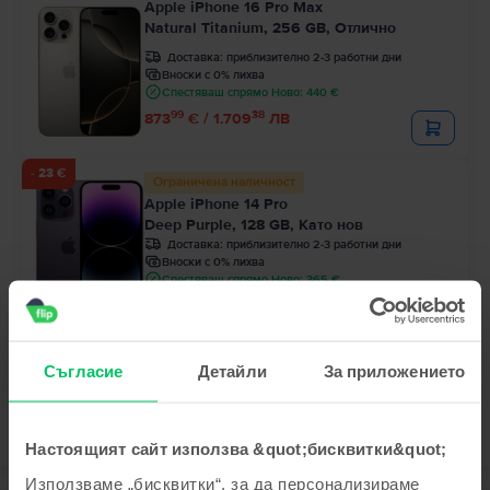
Apple iPhone 16 Pro Max
Natural Titanium, 256 GB, Отлично
Доставка:
приблизително 2-3 работни дни
Вноски с 0% лихва
Спестяваш спрямо Ново: 440 €
99
38
873
€ / 1.709
ЛВ
- 23 €
Ограничена наличност
Apple iPhone 14 Pro
Deep Purple, 128 GB, Като нов
Доставка:
приблизително 2-3 работни дни
Вноски с 0% лихва
Спестяваш спрямо Ново: 365 €
99
Цена с Genius 424
€
99
467
€
99
32
444
€ / 870
ЛВ
Съгласие
Детайли
За приложението
Настоящият сайт използва &quot;бисквитки&quot;
Използваме „бисквитки“, за да персонализираме