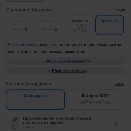
Състояние:
Като нов
виж
Добро
Много добро
Отлично
Като нов
-10 € /
56
Известие
Известие
19
ЛВ
Естетично:
Изглежда като нов или почти нов. Може да има
много фини, незабележими драскотини.
Функционира перфектно
Ефективна батерия
Батерия:
Стандартна
виж
Батерия 100%
Стандартна
99
70
28
€ / 56
ЛВ
Професионално монтиран стъклен
протектор на екрана
Enable
99
14
18
€ / 37
ЛВ