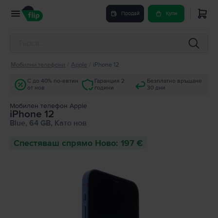
Продай
Купи
Мобилни телефони
/
Apple
/
iPhone 12
С до 40% по-евтин
Гаранция 2
Безплатно връщане
от нов
години
30 дни
Мобилен телефон Apple
iPhone 12
Blue, 64 GB, Като нов
Спестяваш спрямо Ново: 197 €