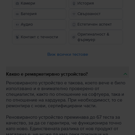
Камери
История
Батерия
Свързаност
Аудио
Естетичен аспект
Оригиналност &
Контакт с течности
фърмуер
Виж всички тестове
Какво е ремаркетирано устройство?
Реновираното устройство е такова, което вече е било
използвано и е внимателно проверено от
специалисти, както по отношение на софтуера, така и
по отношение на хардуера. При необходимост, то се
ремонтира с нови, сертифицирани части.
Реновираното устройство преминава до 67 теста за
качество, за да се гарантира, че функционира точно
като ново. Единствената разлика от нов продукт от
магазина е, че може да има леки признаци на