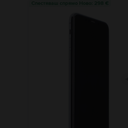
Спестяваш спрямо Ново: 298 €