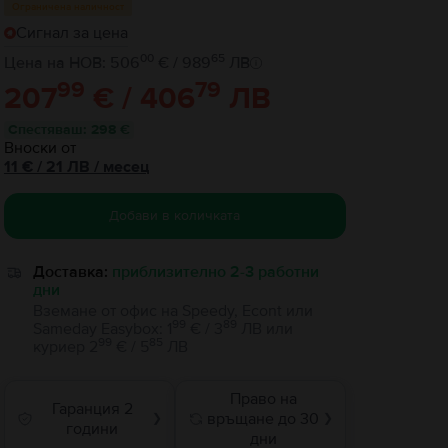
Ограничена наличност
Сигнал за цена
00
65
Цена на НОВ: 506
€ / 989
ЛВ
99
79
207
€ / 406
ЛВ
Спестяваш
:
298 €
Вноски от
11
€
/ 21 ЛВ
/
месец
Добави в количката
Доставка:
приблизително 2-3 работни
дни
Вземане от офис на Speedy, Econt или
99
89
Sameday Easybox
:
1
€ / 3
ЛВ
или
99
85
куриер
2
€ / 5
ЛВ
Право на
Гаранция 2
връщане до 30
❯
❯
години
дни