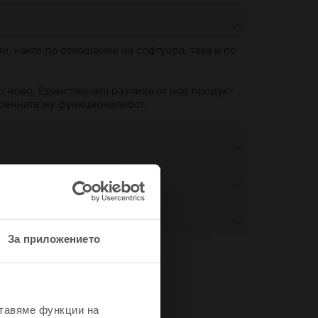
, както по отношение на софтуера, така и по
о ново. Единствената разлика от нов продукт
пречната му функционалност.
За приложението
не
ставяме функции на