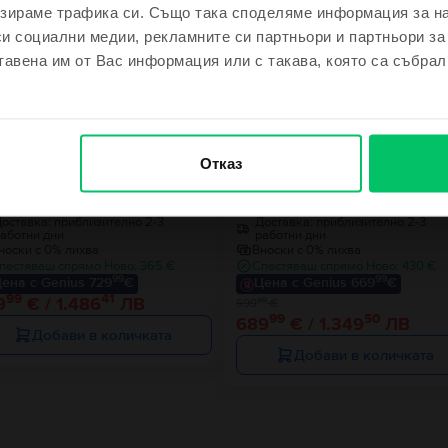
зираме трафика си. Също така споделяме информация за на
си социални медии, рекламните си партньори и партньори за
м се късметлия
тавена им от Вас информация или с такава, която са събрал
- 10 €
не се чувствам късметлия
Отказ
le iPhone 16 Pro
Apple iPhone 15 Pro Max
ck Titanium, 128 GB, Отлично
Natural Titanium, 256 GB, Като
оставка:
приблизително 2-3
Доставка:
приблизително 2-3
аботни дни
работни дни
носки с 0% лихва
Вноски с 0% лихва
пестяваш спрямо Ново: 365 €
Спестяваш спрямо Ново: 430 €
99
99
ена с Genius 729
€
Цена с Genius 669
€
99
41
9
€ / 1.486
ЛВ
99
699
€
99
50
689
€ / 1.349
ЛВ
Добави в количката
Добави в количката