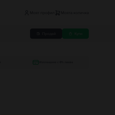
Моят профил
Моята количка
Продай
Купи
и
Изплащане с 0% лихва