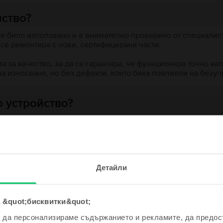
йство?
 е било използвано и е внимателно проверено от специалисти
 се ремонтира с нови, сертифицирани части.
 за качество, за да се гарантира, че функционира точно кат
на износване, но без дефекти, които биха повлияли на безу
 устройство?
ята?
е и спечели!
Детайли
одно устройство ще бъде дори
е по-евтино!
 &quot;бисквитки&quot;
ходни продукти с твоето търсе
а да персонализираме съдържанието и рекламите, да предо