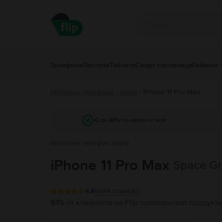
Телефони
Лаптопи
Таблети
Смарт часовници
Гейминг 
Мобилни телефони
Apple
/
iPhone 11 Pro Max
/
С до 40% по-евтин от нов
Мобилен телефон Apple
iPhone 11 Pro Max
Space Gr
4.8
4944
отзива
91%
от клиентите на Flip препоръчват продукта