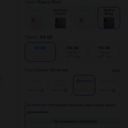
Цвят:
Space Gray
Gold
Midnight
Silver
Space
Green
Gray
Памет:
64 GB
256 GB
512 GB
64 GB
+ 60 € /
+ 46 € /
35
97
117
ЛВ
89
ЛВ
Състояние:
Отлично
виж
Добро
Много
Като нов
Отлично
добро
Известие
Известие
Известие
Естетично:
Изглежда отлично. Има някои фини
драскотини.
Функционира перфектно