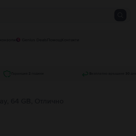
конзоли
Genius Deals
Помощ
Контакти
Гаранция 2 години
Безплатно връщане 30 дн
ay, 64 GB, Отлично