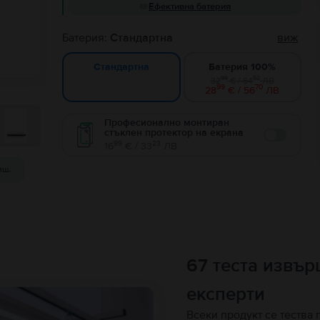
Ефективна батерия
Батерия:
Стандартна
виж
Батерия 100%
Стандартна
99
52
32
€ / 64
ЛВ
99
70
28
€ / 56
ЛВ
Професионално монтиран
стъклен протектор на екрана
Enable
99
23
16
€ / 33
ЛВ
иш.
67 теста извъ
експерти
Всеки продукт се тества 