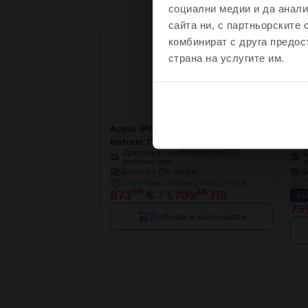
социални медии и да анали
сайта ни, с партньорските 
Чувства
комбинират с друга предос
страна на услугите им.
Не, благодаря, 
Apple iPhone 16 Pro Max
App
Natural Titanium, 256 GB, Отлично
Bla
Доставка:
приблизително 2-3
Д
работни дни
р
Вноски с 0% лихва
В
Спестяваш спрямо Ново: 440 €
С
99
38
873
€ / 1.709
ЛВ
Ц
75
Добави в количката