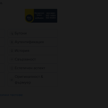
а.
Бутони
Аутентификация
История
Свързаност
Естетичен аспект
Оригиналност &
фърмуер
сички тестове