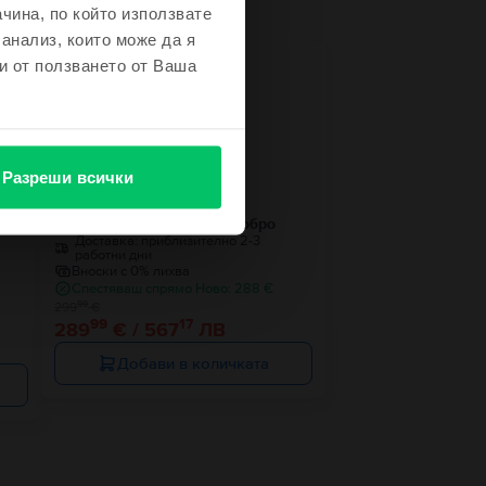
чина, по който използвате
 анализ, които може да я
и от ползването от Ваша
- 10 €
Разреши всички
Apple iPhone 14
 нов
Midnight, 128 GB, Много добро
Доставка:
приблизително 2-3
работни дни
Вноски с 0% лихва
Спестяваш спрямо Ново: 288 €
99
299
€
99
17
289
€ / 567
ЛВ
Добави в количката