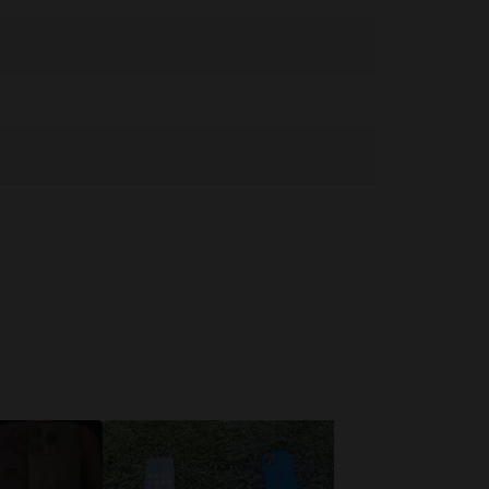
ва може да причини наранявания. Ако се притеснявате от
може да Ви разсее и да доведе до опасни ситуации
. Спазвайте правилата, които забраняват или ограничават
а влага може да причини пожари, токови удари,
/ios
т на телефоните от тази серия е изработен от
ена безупречно от набора камери, които
обри сензора на основната камера. Освен
трите камери са
12MP
. Обективът за селфи е
телно поле, но също така и възможност за
 правиш страхотни снимки и видеоклипове,
може да запазиш част от спестяванията си, за