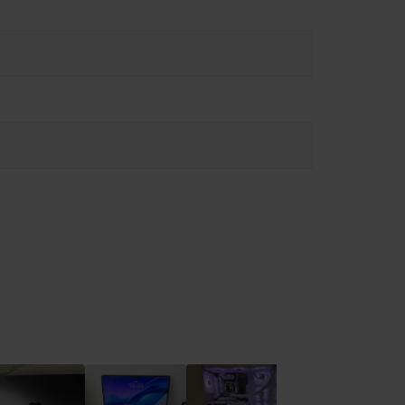
 да намалите възможността от прегряване или наранявания,
лно. По възможност избягвайте ситуации, в които кожата Ви
жа магнити, компоненти и антени, които излъчват
 лекар и производителя на медицинското устройство за