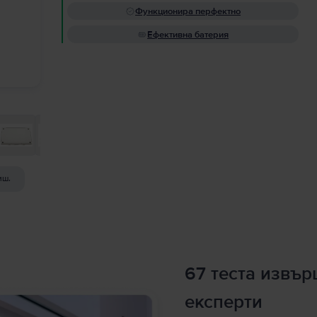
Функционира перфектно
Ефективна батерия
иш.
67 теста извъ
експерти