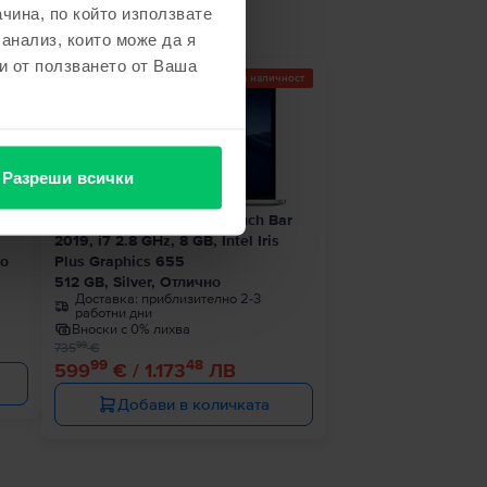
чина, по който използвате
 анализ, които може да я
и от ползването от Ваша
Последен в наличност
- 136 €
Разреши всички
1 8
Apple MacBook Pro 13″ Touch Bar
2019, i7 2.8 GHz, 8 GB, Intel Iris
ро
Plus Graphics 655
512 GB, Silver, Отлично
Доставка:
приблизително 2-3
работни дни
Вноски с 0% лихва
99
735
€
99
48
599
€ / 1.173
ЛВ
Добави в количката