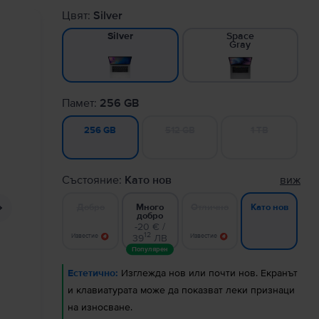
Цвят:
Silver
Space
Silver
Gray
Памет:
256 GB
512 GB
1 TB
256 GB
Състояние:
Като нов
виж
Добро
Много
Отлично
Като нов
добро
-20 € /
12
Известие
39
ЛВ
Известие
Популярен
Естетично:
Изглежда нов или почти нов. Екранът
и клавиатурата може да показват леки признаци
на износване.