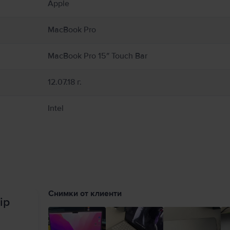
Apple
cBook от влага, влажност или атмосферни условия като дъжд, сняг и мъгла. За
илация около MacBook и неговия захранващ адаптер и работете с тях внимате
неговия захранващ адаптер по време на работа или зареждане. MacBook съдър
MacBook Pro
олета могат да попречат на медицински устройства. Консултирайте се с Вашия
support.apple.com/en-ca/guide/macbook-air/apd9b8f7aa11/mac
MacBook Pro 15″ Touch Bar
12.07.18 г.
Intel
Снимки от клиенти
ip