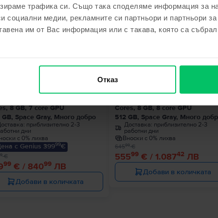
зираме трафика си. Също така споделяме информация за на
си социални медии, рекламните си партньори и партньори за
тавена им от Вас информация или с такава, която са събрал
€
- 90 €
Отказ
le MacBook Air 13″ 2020, M1 8
Apple MacBook Pro 13″ 2020, M
es, 8 GB, 7 core GPU
Cores, 8 GB, 8 core GPU
 GB, Space Gray, Много добро
512 GB, Space Gray, Много доб
оставка:
приблизително 2-3
Доставка:
приблизително 2-3
аботни дни
работни дни
носки с 0% лихва
Вноски с 0% лихва
99
ена с Genius 399
€
99
645
€
99
42
555
€ / 1.087
ЛВ
9
€
99
99
9
€ / 840
ЛВ
Добави в количката
Добави в количката