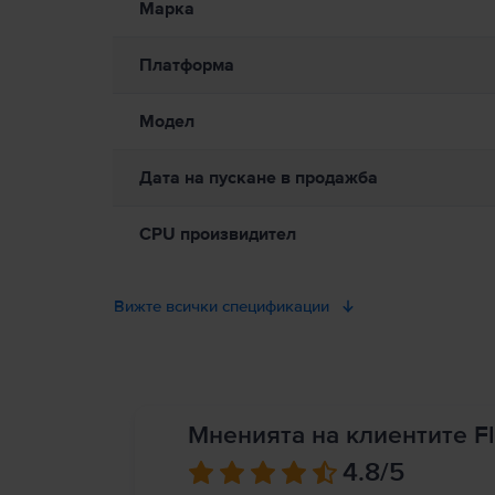
Марка
масла, лосиони, мивки, вани, душ кабини и др. Защитете Ma
причинени от топлина, винаги осигурявайте подходяща вент
може да бъде в продължителен контакт с устройството или 
Платформа
електромагнитни полета. Тези магнити и електромагнитни п
допълнителна информация. Пълни подробности на:
https://
Модел
Дата на пускане в продажба
CPU произвидител
Вижте всички спецификации
Мненията на клиентите Fl
4.8
/5