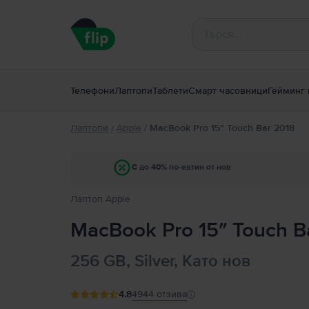
Телефони
Лаптопи
Таблети
Смарт часовници
Гейминг 
Лаптопи
Apple
/
MacBook Pro 15″ Touch Bar 2018
/
С до 40% по-евтин от нов
Лаптоп Apple
MacBook Pro 15″ Touch B
256 GB, Silver, Като нов
4.8
4944
отзива