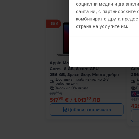
социални медии и да анали
сайта ни, с партньорските 
комбинират с друга предос
- 56 €
- 14 
страна на услугите им.
Apple MacBook Pro 13″ 2020, M1 8
App
Cores, 8 GB, 8 core GPU
Cor
256 GB, Space Gray, Много добро
256
Доставка:
приблизително 2-3
Д
работни дни
р
Вноски с 0% лихва
В
Ц
99
573
€
99
10
517
€ / 1.013
ЛВ
9
443
42
Добави в количката