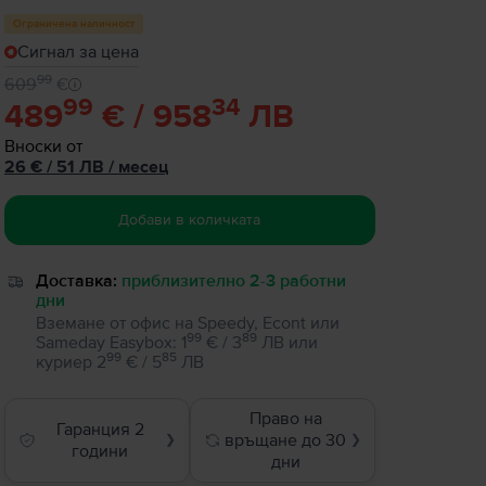
Ограничена наличност
Сигнал за цена
99
609
€
99
34
489
€ / 958
ЛВ
Вноски от
26
€
/ 51 ЛВ
/
месец
Добави в количката
Доставка:
приблизително 2-3 работни
дни
Вземане от офис на Speedy, Econt или
99
89
Sameday Easybox
:
1
€ / 3
ЛВ
или
99
85
куриер
2
€ / 5
ЛВ
Право на
Гаранция 2
връщане до 30
❯
❯
години
дни