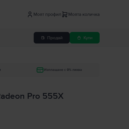
Моят профил
Моята количка
Продай
Купи
и
Изплащане с 0% лихва
 Radeon Pro 555X