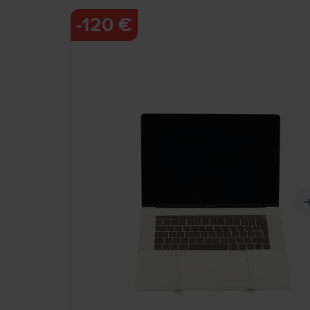
-
120 €