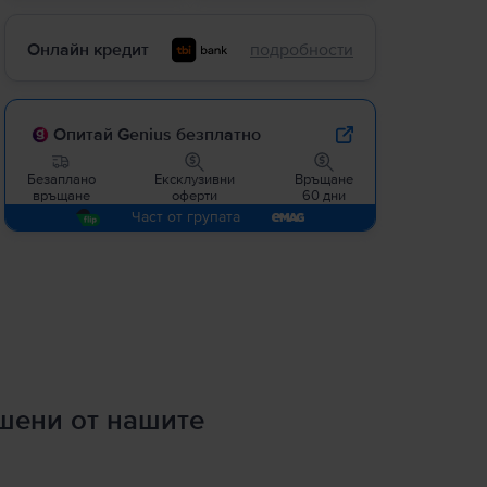
Онлайн кредит
подробности
Опитай Genius безплатно
Безаплано
Ексклузивни
Връщане
връщане
оферти
60 дни
Част от групата
ршени от нашите